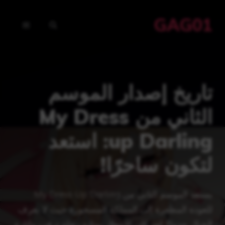
نتقل
GAG01
لى
القائمة
لمحتوى
تاريخ إصدار الموسم
الثاني من My Dress
up Darling: استعد
لتكون ساحرًا!
يستعد الموسم الثاني من My Dress Up Darling
للعودة المظفرة إلى المملكة المسحورة حيث لا يعرف
الخيال حدودًا. لقد كان الانتظار بمثابة رحلة ترقب وإثارة