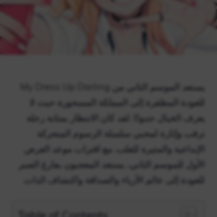
يستعد الموسم الثاني من My Dress Up Darling
للعودة المظفرة إلى المملكة المسحورة حيث لا
يعرف الخيال حدودًا. لقد كان الانتظار بمثابة رحلة
ترقب وإثارة لمحبي سلسلة الرسوم المتحركة
الإبداعية والمثيرة للقلب. مع اقتراب موعد العرض
الأول للموسم الثاني، يستعد المعجبون بفارغ الصبر
للعودة إلى عالم الأزياء والصداقة واكتشاف الذات.
Table of Contents