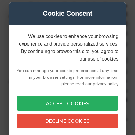
مع عودة المسلسل، يمكن للمعجبين توقع المزيد من
Cookie Consent
الكيمياء المحببة وعناصر الحبكة التي جعلت الموسم
الأول من المسلسل يحظى بشعبية كبيرة. ستستمر
القصة في الإصدار القادم للموسم الثاني من My
We use cookies to enhance your browsing
Dress-Up Darling.
experience and provide personalized services.
By continuing to browse this site, you agree to
our use of cookies.
أعلنت Aniplex بالفعل أن الموسم الثاني من My
Dress-Up Darling قيد الإنتاج. ورغم عدم الكشف
You can manage your cookie preferences at any time
in your browser settings. For more information,
عن أي تفاصيل أو معلومات إضافية حول الإصدار منذ
please read our privacy policy.
ذلك الحين،
يمكننا توقع الإصدار في شتاء أو ربيع
.
2024
ACCEPT COOKIES
بالإضافة إلى ذلك، يتضمن الإنتاج البيان التالي:
DECLINE COOKIES