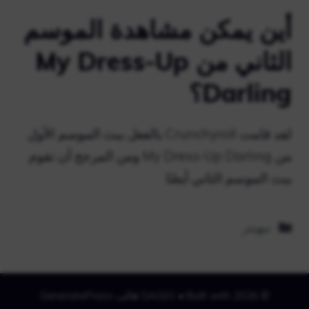
أين يمكن مشاهدة الموسم
الثاني من My Dress-Up
Darling؟
لقد قامت Crunchyroll بالفعل ببث الموسم الأول
من My Dress-Up Darling ومن المرجح أن تقوم
ببث الموسم الثاني أيضًا.
التصنيفات
نيهيتر
© 2026 GAG01
• Built with
قالب GeneratePress