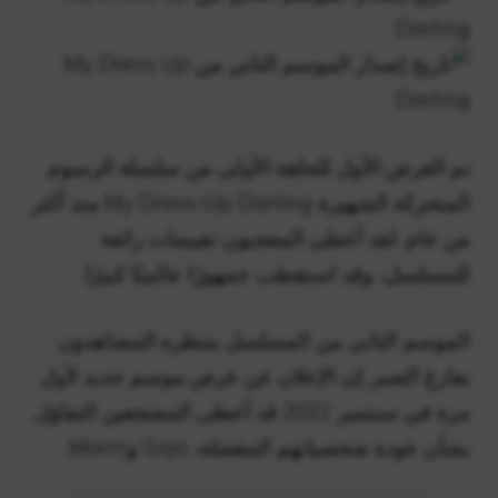
تم العرض الأول للحلقة الأولى من سلسلة الرسوم
المتحركة الشهيرة My Dress-Up Darling منذ أكثر
من عام. لقد أعطى المعجبون تقييمات رائعة
للمسلسل، وقد استقطب جمهورًا عالميًا كبيرًا.
الموسم الثاني من المسلسل ينتظره المشاهدون
بفارغ الصبر. إن الإعلان عن عرض موسم جديد لأول
مرة في سبتمبر 2022 قد أعطى المشجعين التفاؤل
بشأن عودة شخصياتهم المفضلة، Gojo وMarin.