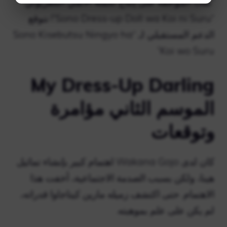
“تمت الموافقة على إنتاج تكملة الأنمي التلفزيوني
“Sono Dress-up Doll wa Koi ni Suru”! نتوقع
الدعم المستقبلي لـ “Sono Kisebutsu Ningyo ha
Koi wo Suru”
My Dress-Up Darling
الموسم الثاني مؤامرة
وتوقعات
كان لدى Wakana Gojo اهتمام كبير بإنشاء تماثيل
هينا، ولكن بسبب الصدمة الاجتماعية، أخفت هذا
الاهتمام. حتى اكتشف زميله مارين كيتاجاوا قدراته،
لم يكن على علم بموهبته.