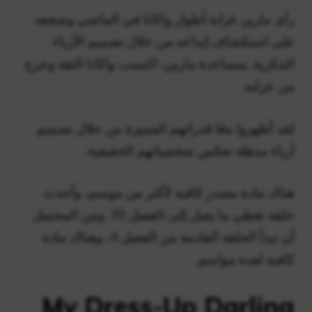
رأى مارين غرابة أطوار واكانا في الماضي وشجعه
على استكشاف إبداعه من خلال تصميم الأزياء
التنكرية. بمساعدة مارين، اكتسب واكانا الثقة وخرج
من عزلته.
لقد أظهروا معًا قدراتهم المميزة من خلال تصميم
أزياء مذهلة تعكس شخصياتهم الحقيقية.
هناك مادة مصدر كافية لأكثر من موسم، وأحدث
حلقة تغطي ما يصل إلى الفصل 39. ومن المحتمل
أن تبدأ الحلقة القادمة من الفصل 4، وهناك مادة
كافية لعدة مواسم.
My Dress-Up Darling