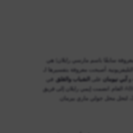
 رايلان (بالإنجليزية: Emme Marcy Rylan)‏ (المعروفة سابقًا باسم مارسي رايلان) هي
تليفزيونية. أصبحت معروفة بتفسيرها لـ
و
آبي نيومان
على
الشباب والقلق
. في
عام 2013، لعبت دور شخصية لولو سبنسر في مستشفى ABC العام. انضمت إيمي رايلان إلى فريق