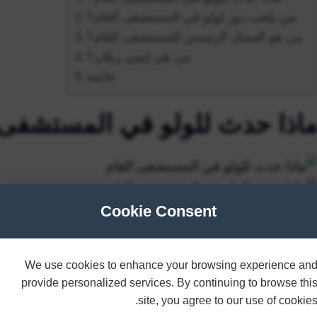
من يلعب دور لولو في المستشفى العام؟
من هو الممثل الرئيسي للمستشفى العام؟
من هي إيمي ريلان؟
خاتمة
اذا حدث للولو في المستشفى 
Cookie Consent
خلت لولو في غيبوبة بعد تعرضها لحادث مؤلم ولم تظهر علي
2020
We use cookies to enhance your browsing experience an
لدائم الذي أحدثته على المسلسل. أصبحت لولو سبنسر فالكو
provide personalized services. By continuing to browse thi
لممثلات الموهوبات على مر السنين، شخصية محبوبة وأسا
site, you agree to our use of cookies