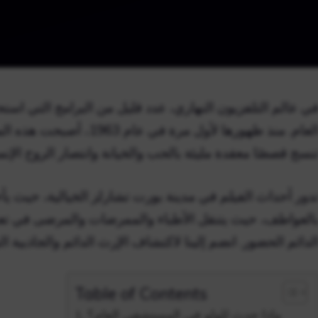
ي عالم التلفزيون النهاري، عدد قليل من البرامج التي ا
العام. منذ ظهورها لأول مرة
نسج قصصًا معقدة مليئة بالحب والخيانة وانتصار الروح الإنسا
دور أحداث الفيلم في مدينة بورت تشارلز الخيالية، حيث يأ
العواطف، حيث يتنقل الأطباء والممرضات والمرضى في تع
لدائم الحضور. انضم إلينا لاكتشاف الإرث الدائم والجاذبية ا
Table of Contents
ماذا حدث للولو في المستشفى العام؟