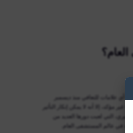
العام؟
ها أي علامات للتعافي منذ ديسمبر
على الرغم من أن مستقبل Lulu في General Hospital غير مؤكد، إلا أنه لا يمكن إنكار التأثير
نيري، التي لعبت دورها العديد من
سية في عالم المستشفى العام.