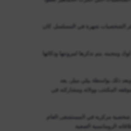
ثر الشخصيات شهرة في المسلسل. كان
ك ومحبته. يتم تذكرها لمرونتها وذكائها
بعد ذلك بواسطة بيلي ميلر، يعد
فه المكتئب وولائه ومشاركته في
خصية مركزية في المستشفى العام.
قاته الرومانسية الصعبة.