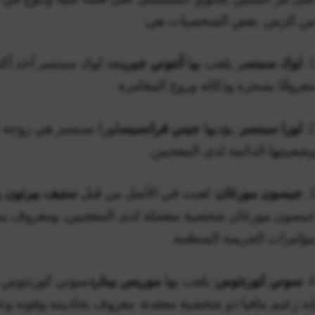
ن الزمن. بعض الشخصيات هي:
1
لوك سبنس
ر: يلعب بها
أنتوني جيري
يعد لوك سبنسر أحد أك
عروفًا بسحره وذكائه وروح المغامرة.
2
لورا سبنسر
: يؤديها
جيني فرانسيس
لورا سبنسر هي زوجة لو
شعبيتها الدائمة لدى المعجبين.
3
جيسون مورغان
: لعبت في الأصل من قبل
ستيف بيرتون
و
يسون مورغان شخصية مفضلة لدى المعجبين، ومعروف بموق
ؤامرات الجريمة المنظمة.
4
سوني كورنثوس
: يلعب بها
موريس بينارد
سوني كورنثوس ش
نه زعيم مافيا ذو شخصية معقدة، معروف بجاذبيته وقوته وعلا