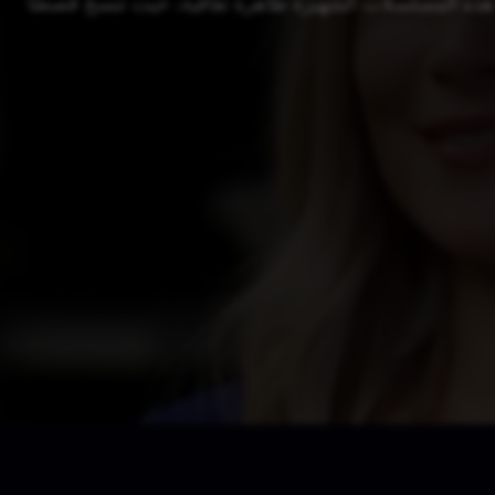
رة في عام 1963، أصبحت هذه المسلسلات الشهيرة ظاهرة ثقافية، حيث تنسج قصصًا