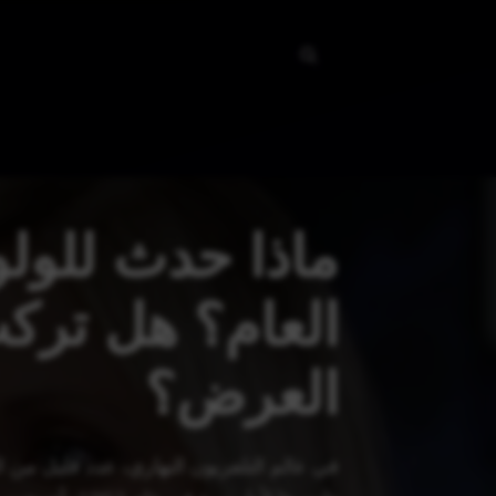
نتقل
لى
لمحتوى
ماذا حدث للول
العام؟ هل تركت
العرض؟
في عالم التلفزيون النهاري، عدد قليل من 