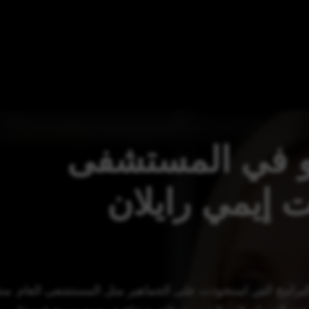
و في المستشفى
 إيمي رايلان
البرامج التي استحوذت على الجماهير مثل المستشفى العام. منذ