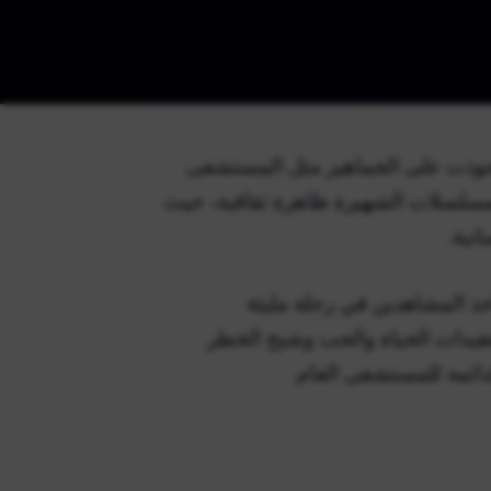
ستحوذت على الجماهير مثل المستشفى
 في عام 1963، أصبحت هذه المسلسلات الشهيرة ظاهرة ثقافية، حيث
نية.
خذ المشاهدين في رحلة مليئة
قيدات الحياة والحب وشبح الخطر
لدائمة للمستشفى العام.