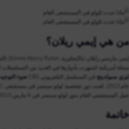
ن هي إيمي ريلان؟
إيمي مارسي
مثلة أمريكية اشتهرت بأدوارها في العديد من المسلسلات ال
يزي سبولدينج
في المسلسل التلفزيوني CBS
ضوء التوجيه
مل المستشفى العام بدور لولو سبنسر في 6 مارس 2013، لتحل محل جولي ماري بيرمان.
اتمة