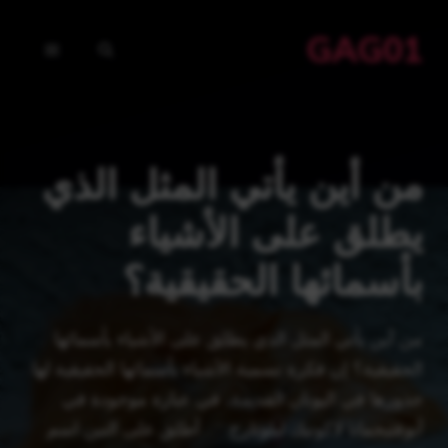
نتقل
GAG01
لى
القائمة
لمحتوى
من أين يأتي المثل الذي
يطلق على الأشياء
بأسمائها الحقيقية؟
من أين يأتي المثل الذي يطلق على الأشياء بأسمائها
الحقيقية؟ إن فكرة تسمية الأشياء بأسمائها الحقيقية لها
جذورها في اليونان القديمة، في عبارة موجودة في
أبوفثيجماتا لاكونيك لبلوتارخ: “… أطلق على التين اسم