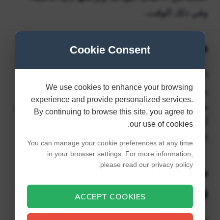
وفي ذلك الوقت…
ما هو معنى جمعية ؟
Cookie Consent
النادي عبارة عن رابطة مكونة من شخصين أو أكثر
We use cookies to enhance your browsing
يجمعهم اهتمام أو هدف مشترك. على سبيل المثال،
experience and provide personalized services.
هناك نادي خدمة للأنشطة التطوعية أو الخيرية؛ هناك
By continuing to browse this site, you agree to
أندية مخصصة للترفيه والرياضة، وأندية للنشاط
our use of cookies.
الاجتماعي، وأندية سياسية ودينية، وغيرها.
You can manage your cookie preferences at any time
in your browser settings. For more information,
ما الذي يعتبر صفقة سيئة
please read our privacy policy.
في البستوني؟
ACCEPT COOKIES