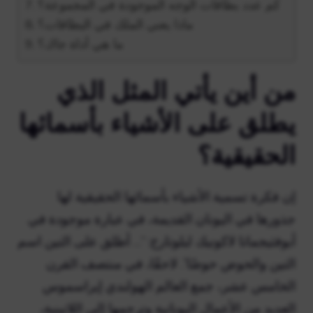
كم عدد بطاقات الوجه الموجودة في المجموعة؟
ماذا يعني الملك في البطاقات؟
ما هي أداة جاك؟
من أين يأتي المثل الذي
يطلق على الأشياء بأسمائها
الحقيقية؟
إن فكرة تسمية الأشياء بأسمائها الحقيقية لها
جذورها في اليونان القديمة، في عبارة موجودة في
أبوفثيجماتا لاكونيك لبلوتارخ: “… أطلق على التين اسم
التين والحوض حوضًا”. لاحقًا، في منتصف القرن
الخامس عشر، جمع العالم الهولندي إيراسموس
العديد من الأعمال اليونانية وترجمها إلى اللاتينية،