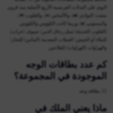
اليوم على البدلات الفرنسية الأربع الأصلية منذ قرون
مضت: النوادي (♣)، والألماس (♦)، والقلوب (♥)،
والبستوني (♠). وربما كانت الكؤوس والكؤوس
(القلوب الحديثة) تمثل رجال الدين؛ سيوف (حراب)
للنبلاء أو الجيش؛ العملات المعدنية (الماس) للتجار؛
والهراوات (الهراوات) للفلاحين.
كم عدد بطاقات الوجه
الموجودة في المجموعة؟
12 بطاقة وجه
ماذا يعني الملك في