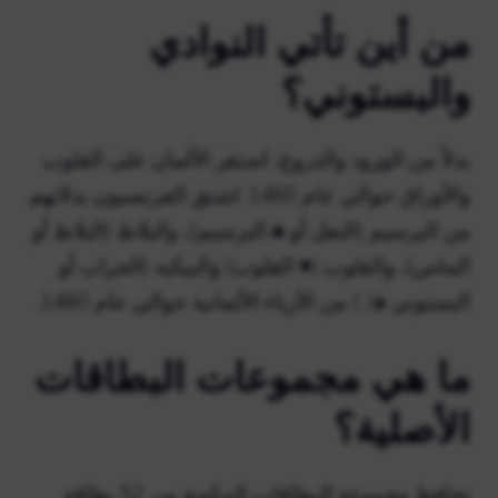
من أين تأتي النوادي
والبستوني؟
بدلاً من الورود والدروع، استقر الألمان على القلوب
والأوراق حوالي عام 1460. اشتق الفرنسيون بدلاتهم
من البرسيم (النفل أو ♣ البرسيم)، والبلاط (البلاط أو
الماس)، والقلوب (♥ القلوب) والبيكيه (الحراب أو
البستوني ♠). ) من الأزياء الألمانية حوالي عام 1480.
ما هي مجموعات البطاقات
الأصلية؟
تحافظ مجموعة البطاقات المكونة من 52 بطاقة