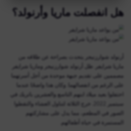
هل انفصلت ماريا وأرنولد؟
أرنولد شوارزنيجر يتحدث بصراحة عن طلاقه من
ماريا شرايفر. ظل أرنولد شوارزنيجر وماريا شرايفر
مصممين على تقديم جبهة موحدة من أجل أسرتهما
على الرغم من انفصالهما. وكان هذا واضحًا عندما
احتفلوا بعيد ميلاد ابنهم التاسع والعشرين باتريك في
سبتمبر 2022. خرج الثلاثة لتناول العشاء والتقطوا
الصور في المطعم، مما يدل على مشاركتهم
المستمرة في حياة أطفالهم.