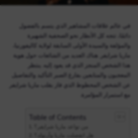
في عالم علاقات المشاهير الذي يتسم بالفضول
دائمًا، تتجه كل الأنظار نحو الصحفية الشهيرة
والمؤلفة والسيدة الأولى السابقة لولاية كاليفورنيا،
ماريا شرايفر. هناك العديد من الشائعات حول هوية
هذا الشخص المنجز الذي قد يعود إليه. ينتظر
المعجبون والمتابعين بفارغ الصبر التأكيد والتفاصيل
عن الشخص المحظوظ الذي فاز بقلب ماريا شرايفر
مع استمرار المؤامرة.
Table of Contents
من تواعد ماريا شرايفر؟
هل انفصلت ماريا وأرنولد؟