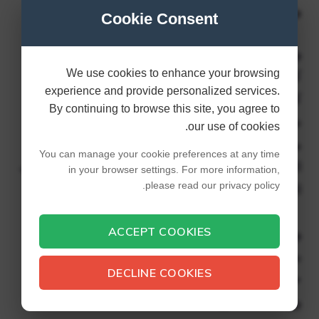
والعائلية.
Cookie Consent
ولد لشوارزنيجر وشرايفر أربعة أطفال أثناء زواجهما:
We use cookies to enhance your browsing
كاثرين، كريستينا، باتريك وكريستوفر. بدا أن عائلتهم
experience and provide personalized services.
كانت مزدهرة حتى عام 2011، عندما علم أن أرنولد
By continuing to browse this site, you agree to
شوارزنيجر قد أنجب ابنًا اسمه جوزيف باينا من
our use of cookies.
مدبرة منزل العائلة قبل حوالي 14 عامًا. أدى هذا
You can manage your cookie preferences at any time
الوحي إلى انفصال الزوجين، وتقدمت شرايفر بطلب
in your browser settings. For more information,
please read our privacy policy.
الطلاق بعد فترة وجيزة.
ACCEPT COOKIES
وتم الانتهاء من إجراءات الطلاق بعد عشر سنوات،
بعد فترة طويلة من الزمن. على الرغم من العقبات،
DECLINE COOKIES
حافظ شوارزنيجر وشرايفر على هويتين منفصلتين
وواصلا مساعيهما.