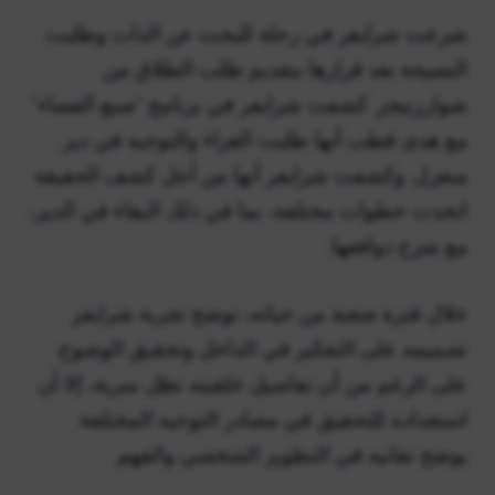
شرعت شرايفر في رحلة للبحث عن الذات وطلبت
النصيحة بعد قرارها بتقديم طلب الطلاق من
شوارزنيجر. كشفت شرايفر في برنامج “صنع الفضاء”
مع هدى قطب أنها طلبت العزاء والتوجيه في دير
منعزل. وكشفت شرايفر أنها من أجل كشف الحقيقة
اتخذت خطوات مختلفة، بما في ذلك البقاء في الدير،
مع شرح دوافعها.
خلال فترة صعبة من حياته، توضح تجربة شرايفر
تصميمه على التفكير في الداخل وتحقيق الوضوح.
على الرغم من أن تفاصيل خلفيته تظل سرية، إلا أن
استعداده للتحقيق في مصادر التوجيه المختلفة
يوضح تفانيه في التطوير الشخصي والفهم.