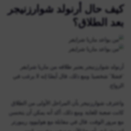
كيف حال أرنولد شوارزنيجر
بعد الطلاق؟
أرنولد شوارزنيجر يعتبر طلاقه من ماريا شرايفر
“فشلا” شخصيا. ومع ذلك، قال أيضًا إنه لا يرغب في
الزواج.
واعترف شوارزنيجر بأن المراحل الأولى من الطلاق
كانت صعبة للغاية. ومع ذلك، أكد أنه يمكن أن يتحسن
مع مرور الوقت. قال في مقابلة مع هوليوود ريبورتر