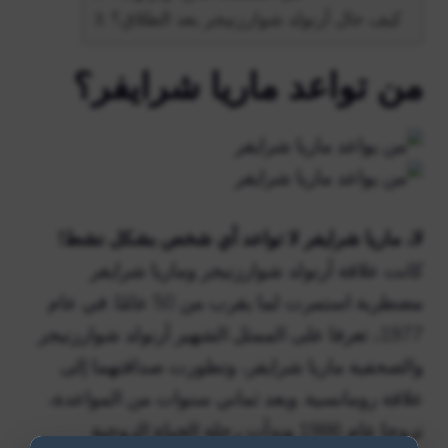
كيف حال أرنولد شوارزنيجر بعد الطلاق؟
من تواعد ماريا شرايفر؟
لا، ماريا شرايفر لا تواعد أي شخص بشكل نشط!
كانت علاقة أرنولد شوارزنيجر وماريا شرايفر
مضطربة استمرت لما يقرب من 50 عامًا. في عام
1977، تعرفا على الممثل الشهير أرنولد شوارزنيجر
والصحفية ماريا شرايفر، وتطورت صداقتهما إلى
علاقة رومانسية. وبعد ثماني سنوات من المواعدة،
تزوجا عام 1986 وبدأت رحلة الحياة الزوجية