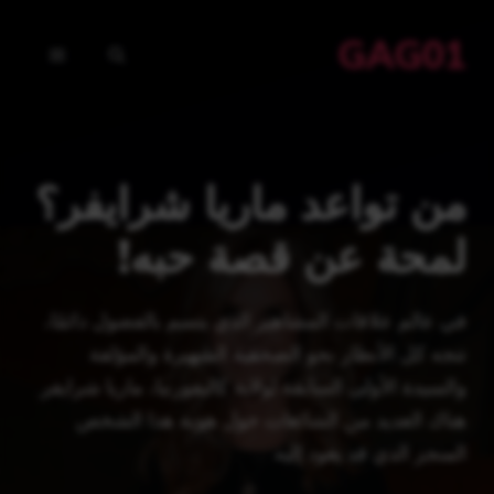
نتقل
GAG01
لى
القائمة
لمحتوى
من تواعد ماريا شرايفر؟
لمحة عن قصة حبه!
في عالم علاقات المشاهير الذي يتسم بالفضول دائمًا،
تتجه كل الأنظار نحو الصحفية الشهيرة والمؤلفة
والسيدة الأولى السابقة لولاية كاليفورنيا، ماريا شرايفر.
هناك العديد من الشائعات حول هوية هذا الشخص
المنجز الذي قد يعود إليه. …