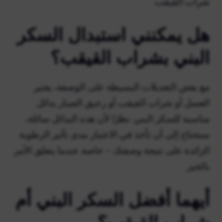
شراب القيقب.
هل يمكنني استبدال السكر
البني بشراب القيقب؟
مع بعض التعديلات البسيطة على الوصفة، يعتبر
العسل أو شراب القيقب أو رحيق الصبار بدائل
مناسبة للسكر البني. نظرًا لأن هذه البدائل سائلة،
ستحتاج إلى أن تأخذ في الاعتبار مدى تأثير الرطوبة
الزائدة على نتيجة وصفتك – خاصة عندما يتعلق الأمر
بالخبز.
أيهما أفضل السكر البني أم