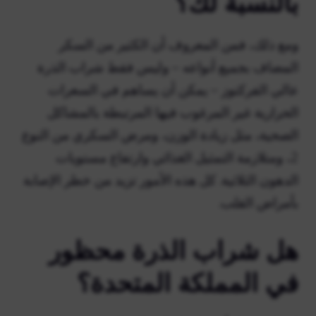
بالنسبة لك؟
ومع ذلك، فمن المعروف أن الكثير من السكر
المضاف بجميع أنواعه – وليس فقط شراب الذرة
عالي الفركتوز – يمكن أن يساهم في السعرات
الحرارية غير المرغوب فيها المرتبطة بالمشاكل
الصحية، مثل زيادة الوزن، ومرض السكري من النوع
2، ومتلازمة التمثيل الغذائي وارتفاع مستويات
الدهون الثلاثية. كل هذه الأمور تزيد من خطر الإصابة
بأمراض القلب.
هل شراب الذرة محظور
في المملكة المتحدة؟