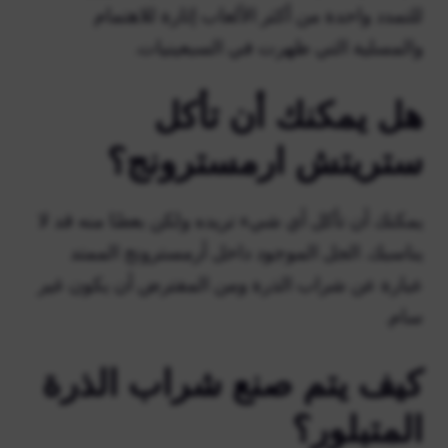
للتمدد واحدة من أكثر الألعاب إثارة للاهتمام
والمسلية التي ظهرت في السبعينيات.
هل يمكنك أن تأكل
ستريتش ارمسترونج؟
يمكنك أن تأكل أي شيء تريده ولكن بعضًا منه قد لا
يناسبك. الجل الموجود داخل أرمسترونج الممتد
عبارة عن شراب الذرة ومن المفترض أن يكون غير
سام.
كيف يتم صنع شراب الذرة
المتبلور؟