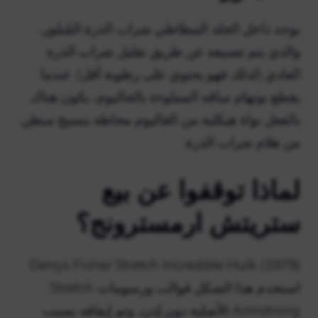
يوجد داخل الجلد المطاطي شراب الذرة المُبلور،
والذي يتم تصنيعه عن طريق تقليل شراب الذرة
العادي (لذلك فهو يحتوي على رطوبة أقل). عندما
يقطع بونهام ساقه المملوءة بالجاليوم، يكون هناك
بالفعل نواة هيكلية من الغاليوم محاطة بنسيج مبطن
من هلام شراب الذرة.
لماذا توقفوا عن بيع
ستريتش ارمسترونج؟
Denys Fisher Stretch Incredible Hulk (1979)
استخدم هذا الشكل قوالب ورسومات Stretch
Armstrong الأصلية دون إذن، وتم إيقافه بسبب