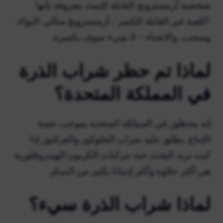
شخصية آرمسترونج القابلة للتمدد معروفة بأنها
“اللعبة غير القابلة للكسر”، آرمسترونج مثالي. التواء،
وسحب، والانحناء – لا شيء سوف يكسره.
لماذا تم حظر شراب الذرة
في المملكة المتحدة؟
إنه محظور في المملكة المتحدة بموجب حصة
الإنتاج. يطلق عليه شراب الجلوكوز والفركتوز إذا
كنت تريد البحث عنه. مركبات الكربون الهيدروفلورية
هي أكثر حلاوة وأكثر إدمانا بكثير من السكر.
لماذا شراب الذرة سيء؟