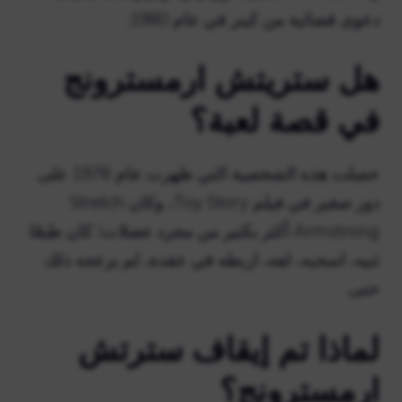
دعوى قضائية من كينر في عام 1980.
هل ستريتش ارمسترونج
في قصة لعبة؟
حصلت هذه الشخصية التي ظهرت عام 1976 على
دور صغير في فيلم Toy Story، وكان Stretch
Armstrong أكثر بكثير من مجرد عضلات؛ كان طيعًا.
ثنيه، اسحبه، لفه، اربطه في عقدة، لم يزعجه ذلك
حتى.
لماذا تم إيقاف سترتش
ارمسترونج؟