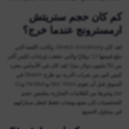
كم كان حجم ستريتش
ارمسترونج عندما خرج؟
لقد كان Stretch Armstrong، وكانت اللعبة التي
تبلغ قيمتها 11 دولارًا والتي حققت إيرادات لكينر أكثر
من 50 مليون دولار سرًا: لقد كان في الأساس مجرد
كيس كبير من شراب الذرة. تم طرح Stretch في
السوق قبل أن تقوم Star Wars وHe-Man وG.I
Joe وغيرها من العلامات التجارية بتقليص حجم
الشخصيات إلى بضع بوصات فقط لجعل سياراتهم
في متناول الجميع.