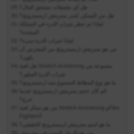
هل أي ملصقات تستحق المال؟
هل من الممكن كسر ستريتش ارمسترونج؟
لماذا تم حظر شراب الذرة في المملكة
المتحدة؟
لماذا شراب الذرة سيء؟
من هو ستريتش ارمسترونج من المفترض أن
يكون؟
هل لعبة Stretch Armstrong مصنوعة من
شراب الذرة المبلور؟
ما هو نوع المطاط المصنوع منه ارمسترونج؟
كم كان حجم ستريتش ارمسترونج عندما
خرج؟
من هو مبتكر لعبة Stretch Armstrong وFlex
Fighters؟
ما هو اسم ستريتش ارمسترونج الحقيقي؟
من هو الرجل السيئ في ستريتش