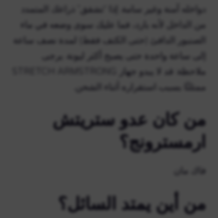
دواخله آمنة وغير سامة. إذا “تشقق” ذراعك المتمدد
من الداخل لأنه بارد، فما عليك سوى وضعه في ماء
الصنبور الدافئ (حتى الكتف فقط) لمدة نصف ساعة
إلى ساعة واحدة حتى يصبح أكثر ليونة. يرجى
ملاحظة: قد لا يبدو جهاز STRETCH ARMSTRONG
ممتلئًا بسبب استقراره أثناء الشحن.
من كان عدو ستريتش
ارمسترونج؟
فاك مان
من أين يمتد السائل؟