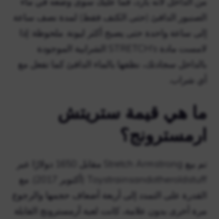
من الداخل لأنه بارد، فما عليك سوى وضعه في ماء
الصنبور الدافئ (حتى الكتف فقط) لمدة نصف ساعة
إلى ساعة واحدة حتى يصبح أكثر ليونة. ملحوظة: إذا
لامست مادة STRETCH’s الشرابية الموجودة
بالداخل سجادتك، نظفها بالماء الدافئ كما تفعل مع
أي شراب.
ما هي قيمة ستريتش
ارمسترونج؟
تم بيع Stretch Armstrong مقابل 1650 دولارًا عبر
Toystrainsandotheroldstuff (أكتوبر 2017). مع
القدرة على التمدد إلى أربعة أضعاف حجمها والرجوع
مرة أخرى بدون علامة، كانت لعبة آرمسترونج القابلة