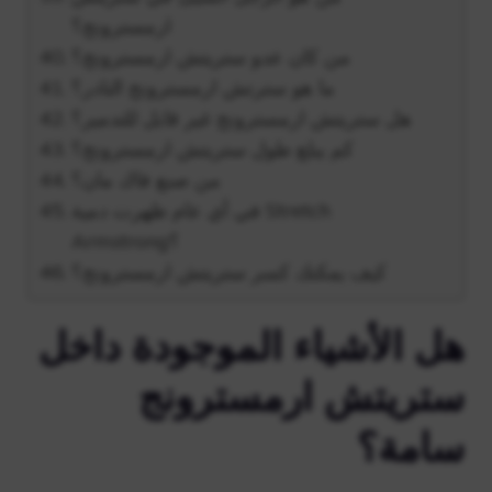
ارمسترونج؟
من كان عدو ستريتش ارمسترونج؟
ما هو سترتش ارمسترونج النادر؟
هل ستريتش ارمسترونج غير قابل للتدمير؟
كم يبلغ طول ستريتش ارمسترونج؟
من صنع فاك مان؟
في أي عام ظهرت دمية Stretch
Armstrong؟
كيف يمكنك كسر ستريتش ارمسترونج؟
هل الأشياء الموجودة داخل
ستريتش ارمسترونج
سامة؟