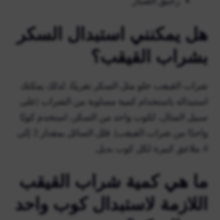
رحيق الصبار.
هل يمكنني استبدال السكر
بشراب القيقب؟
شراب القيقب حلو مثل السكر تقريبًا، لذلك يمكنك
استبداله باستخدام كمية مساوية من الشراب (على
سبيل المثال، لكوب واحد من السكر، استخدم كوبًا
واحدًا من شراب القيقب). قلل السائل بمقدار 3 إلى
4 ملاعق كبيرة لكل كوب بديل.
ما هي كمية شراب القيقب
اللازمة لاستبدال كوب واحد