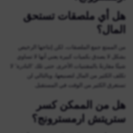
هل أي ملصقات تستحق
المال؟
من الممتع جمع الملصقات، لكن إنتاجها الرخيص
بشكل لا يصدق بكميات كبيرة يعني أنها لا تساوي
شيئًا مقارنةً بالمقتنيات الأخرى. حتى تلك “النادرة” لا
تكلف الكثير من المال لتصنيعها، وبالتالي لن
تستغرق الكثير من الوقت في المستقبل.
هل من الممكن كسر
ستريتش ارمسترونج؟