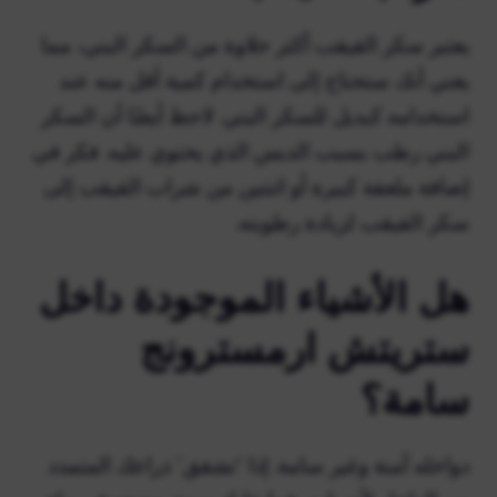
يعتبر سكر القيقب أكثر حلاوة من السكر البني، مما
يعني أنك ستحتاج إلى استخدام كمية أقل منه عند
استخدامه كبديل للسكر البني. لاحظ أيضًا أن السكر
البني رطب بسبب الدبس الذي يحتوي عليه. فكر في
إضافة ملعقة كبيرة أو اثنتين من شراب القيقب إلى
سكر القيقب لزيادة رطوبته.
هل الأشياء الموجودة داخل
ستريتش ارمسترونج
سامة؟
دواخله آمنة وغير سامة. إذا “تشقق” ذراعك المتمدد