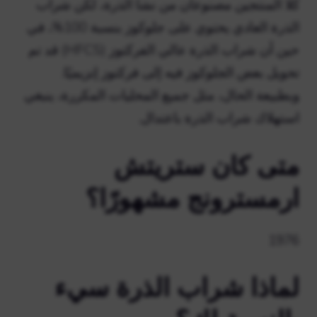
كلا المنتجين مصنوعان من نشا الذرة، لكن شراب
الذرة العادي يحتوي على جلوكوز بنسبة 100%، في
حين أن شراب الذرة عالي الفركتوز (HFCS) قد تم
تحويل بعض الجلوكوز فيه إلى فركتوز إنزيميًا.
وبطبيعة الحال، مثل جميع المحليات المكررة، ينبغي
استهلاك شراب الذرة باعتدال.
متى كان ستريتش
ارمسترونج مشهورًا؟
1976
لماذا شراب الذرة سيء