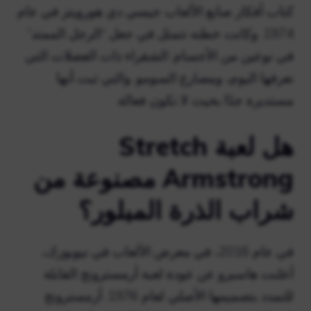
كتاب أفكار صانع الألعاب جيسي دي هورويتز في عام
1974. وكانت خطته تتمثل في جعل “الرجل الممتد”
في نوعين من الأجسام: الشقراء ذات العضلات التي
نعرفها اليوم، ومصارع السومو. والتي ثبت أنها
مستديرة جدًا بحيث لا تكون فعالة.
هل لعبة Stretch
Armstrong مصنوعة من
شراب الذرة المبلور؟
في عام 2016، في معرض الألعاب في نيويورك،
أعلنت هاسبرو عن عودة لعبة أرمسترونج القابلة
للتمدد بتصميمها الأصلي لعام 1976. أرمسترونج