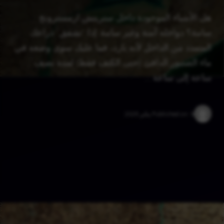
هل الأشياء الموجودة داخل ستريتش ارمسترونج
سامة؟ دواخله آمنة وغير سامة. إذا “تشقق” ذراعك
المتمدد من الداخل لأنه بارد، فما عليك سوى وضعه في
ماء الصنبور الدافئ (حتى الكتف فقط) لمدة نصف
ساعة إلى ساعة …
9 يناير 2025
Published on: