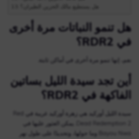
هل يستطيع مالك الحزين الطيران؟
هل تنمو النباتات مرة أخرى
في RDR2؟
نعم، إنها تنمو مرة أخرى في أماكن ثابتة.
أين تجد سيدة الليل بساتين
الفاكهة في RDR2؟
سيدة الليل أوركيد هي زهرة أوركيد غريبة في Red
Dead Redemption 2. يمكن العثور عليها في
Bayou Nwa وما حولها، وتحديدًا على طول نهر