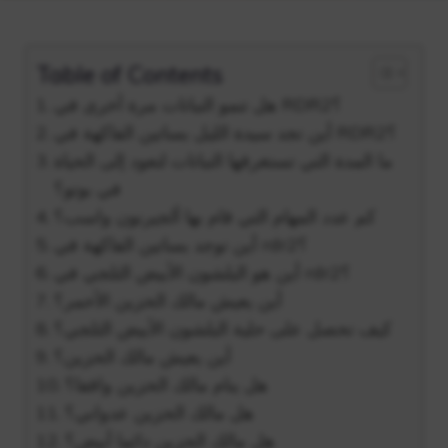
Table of Contents
هل تنمو النباتات مرة أخرى في RDR2؟
أين تجد سيدة الليل بساتين الفاكهة في RDR2؟
ما المدة التي تستغرقها النباتات لتعود إلى الحياة
في بوتو؟
كم عدد المهام التي قام بها ألجيرنون واسب؟
أين توجد بساتين الفاكهة في rdr2؟
أين هو البلشون الأبيض الثلجي في rdr2؟
أين يعيش مالك الحزين الأحمر؟
كيف تحصل على حلية البلشون الأبيض الثلجي؟
أين يعيش مالك الحزين؟
هل ينام مالك الحزين واقفا؟
هل مالك الحزين عدواني؟
هل مالك الحزين دائما أبيض؟