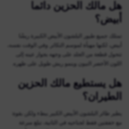
هل مالك الحزين دائما
أبيض؟
تمتلك جميع طيور البلشون الأبيض الكبيرة ريشًا
أبيض، لكنها مهيأة لموسم التكاثر. وفي الوقت نفسه،
تتحول قطعة من الجلد على وجهه بجوار عينه إلى
اللون الأخضر النيون وينمو ريش طويل على ظهره.
هل يستطيع مالك الحزين
الطيران؟
يطير طائر البلشون الأبيض الكبير ببطء ولكن بقوة:
مع خفقتين فقط لجناحيه في الثانية، تبلغ سرعة