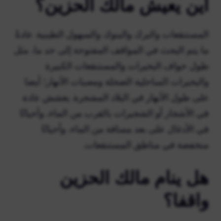
أين يعيش مالك الحزين؟
المستنقعات والبرك والبنوك والسهول الطينية. عادةً
ما يتم البحث في المواقف المفتوحة إلى حد ما، مثل
طول حواف البحيرات والمستنقعات الكبيرة
والبحيرات الساحلية الضحلة ومصبات الأنهار؛ أيضا
على طول الأنهار في البلاد المشجرة. يعشش عادة
في الأشجار أو الشجيرات بالقرب من الماء، وأحيانًا
في الأدغال على بعد مسافة من الماء، وأحيانًا
منخفضة في مناطق المستنقعات.
هل ينام مالك الحزين
واقفا؟