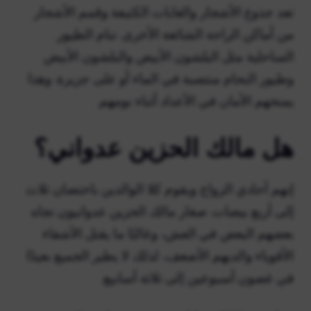
تعد جذوع الأشجار والغابات الكثيفة وقمم الأشجار
من أماكن الراحة الشائعة الأخرى. تنام الطيور
الساحلية مثل البلشون الأبيض والبلشون الأبيض
وطيور النحام منتصبة في الماء أو على جزيرة. وهذا
يمنحهم الأمان في الأعداد أثناء نومهم.
هل مالك الحزين عدواني؟
إنهم أحادي الزواج ويقوم كلا الوالدين باحتضان ثلاث
إلى أربع بيضات. صغار مالك الحزين عدوانيون تجاه
بعضهم البعض في العش، وغالبًا ما يقتل الأشقاء
الأقوياء والديهم الأضعف، لذلك لا يطير الجميع بعيدًا
في غضون أسبوعين إلى ثلاثة أسابيع.