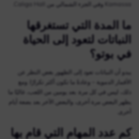
Kamassa وفي الجزء الشمالي من Caliga Hall.
ما المدة التي تستغرقها
النباتات لتعود إلى الحياة
في بوتو؟
يبدو أن النباتات تعود إلى الظهور بغض النظر عن
الأقمار الدموية – وعادةً ما تكون أكثر تكرارًا. ومع
ذلك، ليس في كل مرة. بعد يومين من اللعب، غالبًا ما
يظهر البعض مرة أخرى، والبعض الآخر بعد بضعة أيام
أخرى.
كم عدد المهام التي قام بها