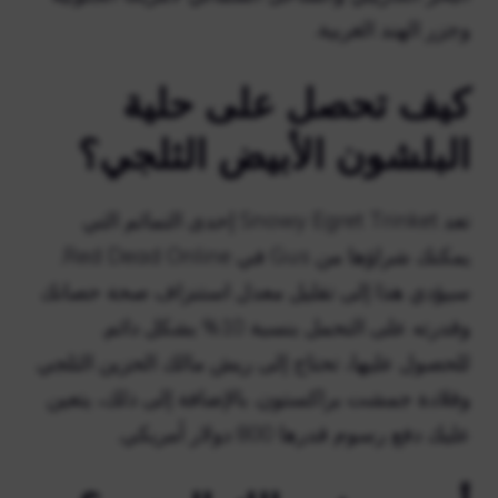
وجزر الهند الغربية.
كيف تحصل على حلية
البلشون الأبيض الثلجي؟
تعد Snowy Egret Trinket إحدى التمائم التي
يمكنك شراؤها من Gus في Red Dead Online.
سيؤدي هذا إلى تقليل معدل استنزاف صحة حصانك
وقدرته على التحمل بنسبة 10% بشكل دائم.
للحصول عليها، تحتاج إلى ريش مالك الحزين الثلجي
وقلادة جمشت براكستون. بالإضافة إلى ذلك، يتعين
عليك دفع رسوم قدرها 800 دولار أمريكي.