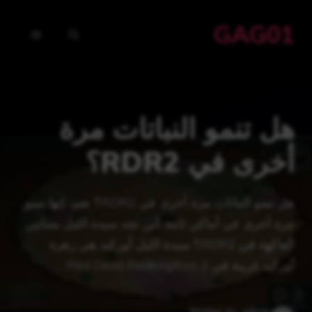
نتقل
GAG01
لى
القائمة
لمحتوى
هل تنمو النباتات مرة
أخرى في RDR2؟
هل تنمو النباتات مرة أخرى في RDR2؟ نعم، إنها تنمو
مرة أخرى في أماكن ثابتة. أين تجد سيدة الليل بساتين
الفاكهة في RDR2؟ سيدة الليل أوركيد هي زهرة
أوركيد غريبة في Red Dead Redemption 2. …
Written by: admin