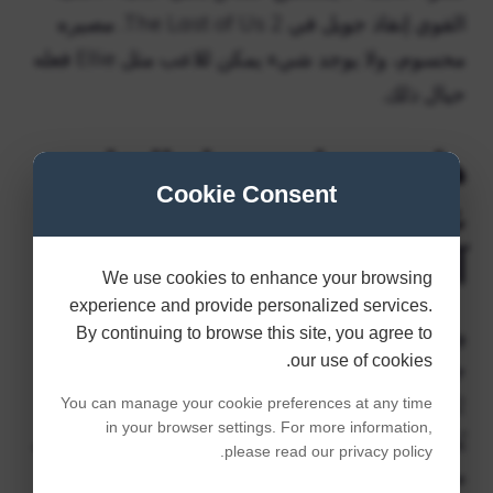
القوي إنقاذ جويل في The Last of Us 2. مصيره
محسوم، ولا يوجد شيء يمكن للاعب مثل Ellie فعله
حيال ذلك.
هل يستطيع جويل البقاء
Cookie Consent
على قيد الحياة باعتباره
آخرنا؟
We use cookies to enhance your browsing
experience and provide personalized services.
ولسوء الحظ، تقدم اللعبة دليلاً واضحًا على وفاة
By continuing to browse this site, you agree to
our use of cookies.
جويل. بعد كل شيء، القصة الكاملة لـThe Last of
Us: Part 2 لم يكن من الممكن أن تحدث لو لم
You can manage your cookie preferences at any time
in your browser settings. For more information,
يُقتل. على الرغم من صعوبة قبول ذلك، لم يعد جويل
please read our privacy policy.
ميلر يعيش في عالم TLOU.