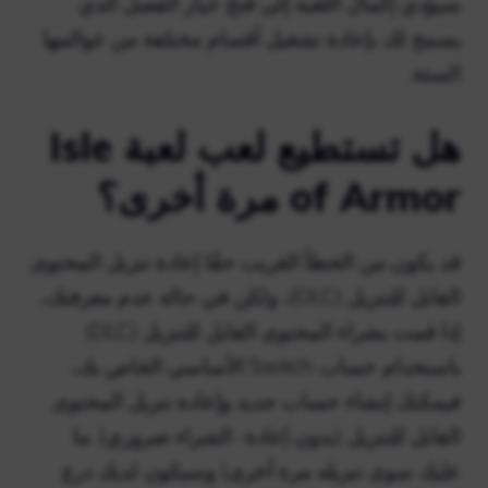
سيؤدي إكمال اللعبة إلى فتح خيار الفصل الذي
يسمح لك بإعادة تشغيل أقسام مختلفة من عوالمها
الستة.
هل تستطيع لعب لعبة Isle
of Armor مرة أخرى؟
قد يكون من الخطأ الغريب حقًا إعادة تنزيل المحتوى
القابل للتنزيل (DLC)، ولكن في حالة عدم معرفتك،
إذا قمت بشراء المحتوى القابل للتنزيل (DLC)
باستخدام حساب Switch الأساسي الخاص بك،
فيمكنك إنشاء حساب جديد وإعادة تنزيل المحتوى
القابل للتنزيل (بدون إعادة- الشراء ضروري). ما
عليك سوى تنزيله مرة أخرى) وسيكون لديك درع