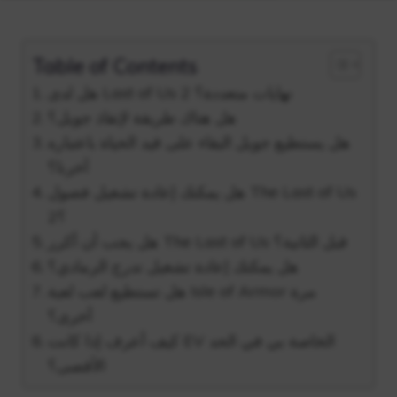
Table of Contents
هل لدى Last of Us 2 نهايات متعددة؟
هل هناك طريقة لإنقاذ جويل؟
هل يستطيع جويل البقاء على قيد الحياة باعتباره
آخرنا؟
هل يمكنك إعادة تشغيل فصول The Last of Us
2؟
هل يجب أن أكرر The Last of Us قبل الثانية؟
هل يمكنك إعادة تشغيل تدرج الرمادي؟
هل تستطيع لعب لعبة Isle of Armor مرة
أخرى؟
كيف أعرف إذا كانت EV الخاصة بي في الحد
الأقصى؟