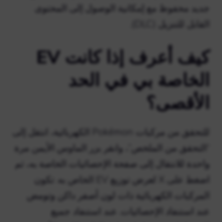
جديد محفوظ مع إمكانية الوصول إلى المحتوى
القابل للتنزيل (DLC).
كيف أعرف إذا كانت EV
الخاصة بي في الحد
الأقصى؟
للتحقق من مركبات Pokémon الكهربائية، انتقل إلى
“التحقق من الملخص”، وانقر بزر الماوس الأيمن مرة
واحدة للانتقال إلى صفحة الإحصائيات الخاصة به، ثم
اضغط على X لعرض توزيع EV الخاص به. تكون
المركبات الكهربائية ذات لون أصفر داكن وتومض
عند استنفاد الإحصائيات. عند استنفاد جميع