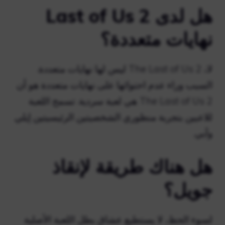
هل لدى Last of Us 2
نهايات متعددة؟
لا، The Last of Us 2 ليس لها نهايات متعددة.
السبب وراء عدم احتوائها على نهايات متعددة هو أن
The Last of Us 2 هي لعبة سردية. تسمح اللعبة
للاعبين بتجربة منظوري الشخصيتين الرئيسيتين إيلي
وآبي.
هل هناك طريقة لإنقاذ
جويل؟
لسوء الحظ، لا يستطيع عشاق بطل اللعبة الأصلية