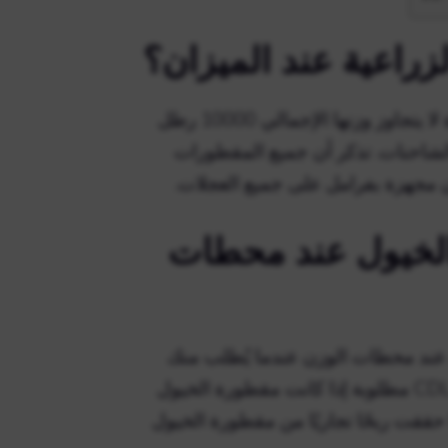
راعية عند الميزان؟
طالما أنك تقوم بسحب مقطورة بشاحنة صغيرة والمقطورة لا يتجاوز وزنها الإجمالي 10000 رطل
الشاحنات. تذكر أن جميع المقطورات
لخيول عند محطات
ند محطات الوزن عندما يُطلب منك
ذلك من خلال اللافتات أو موظفي المحطة. وتكون شهادات CDL مطلوبة إذا كانت مقطورة الخيول
GVWR أكبر من 26000 رطل أو إذا حققت ربحًا تجاريًا من مقطورة الخيول