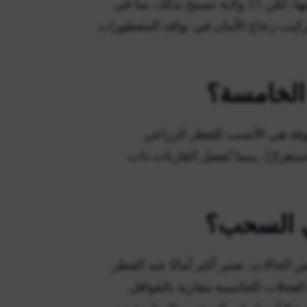
عادة، لا يُسمح للركاب بالركوب في مقطورة جرار أثناء سحبها، لكن 21 ولاية تسمح بذلك، بما في
تركيب زجاج الأمان في نوافذ المقطورات
الخامسة؟
وفة هي الأنسب للقطر الزراعي
تقرارًا، بينما تُفضل القارنات ذات
ي السحب؟
حالات، تعتبر أكثر أمانًا عند القطر.
عجلات الخامسة مقارنة بالقوافل.