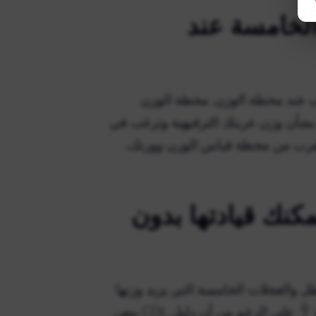
الخامسة عند
ف عند محطة الوزن. محطة الوزن
 بشأن وزن عربتك الترفيهية وترغب في
القرب من محطة قياس الوزن ووزنك،
كنك قيادتها بدون
المقطورات التي يزيد وزنها الإجمالي عن 10.000 رطل والعجلات الخامسة التي يزيد وزنها
الإجمالي عن 15.000 رطل الاستخدام غير التجاري من الفئة “أ”. على الرغم من أن دليل CDL ينص