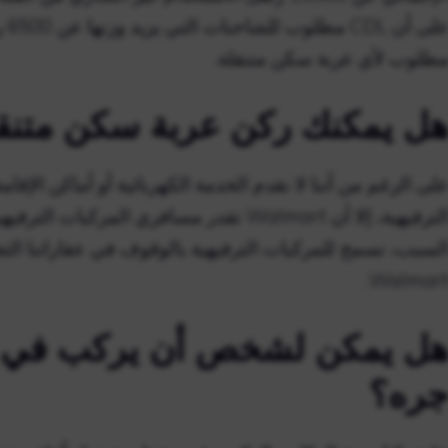
طلوب لأي عربة سكن متنقلة.
ل يمكنك ركن عربة سكن متنق
لى الرغم من أننا لا نقدم الخدمة الكهربائية أو أماكن الإقام
الترفيهية، إلا أن Walmart تقدر مسافري المرك
لسبب، نسمح للمركبات الترفيهية بالوقوف في عقاراتنا التجار
Walmart
ل يمكن لشخص أن يركب في عج
ره؟