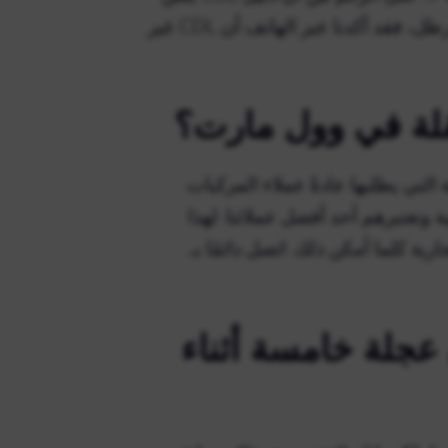
على أن CDL مطلوب للشاحنات التي يزيد وزنها عن 6500 رطل، فقد أكدنا عبر الهاتف أن CDL غير
لة في وول مارت؟
ة التي يطلبها عادةً عملاء المركبات
بات الترفيهية وتعتبرهم أحد أفضل عملائنا. لهذا
ية كلما أمكن ذلك. اتصل دائمًا بـ
لة خامسة أثناء