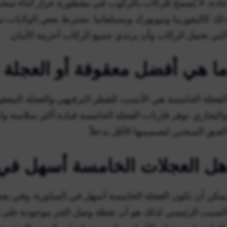
لك كاليفورنيا ونيويورك وبنسلفانيا. تشترط بعض الولايات 
لتي تحمل الركاب وأن يرتدي جميع الركاب أحزمة الأمان.
ا هي أفضل معقوفة أو العجلة 
لعجلة الخامسة هي الأنسب للقطر الترفيهي والعجلة المعق
التجاري. توفر قارنات العجلة الخامسة قيادة أكثر سلاسة واس
لعنق المنحني لتصميمها الأقل تدخلاً.
ل العجلات الخامسة أسهل ف
مكن أن تكون العجلة الخامسة أسهل في المناورة، وفي بعض ال
لسبب الرئيسي لذلك هو أن نقطة وصل الجر موجودة على ال