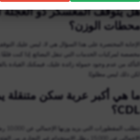
ل يتوقف المعسكر ذو العجلة 
حطات الوزن؟
لإجابة المختصرة على هذا السؤال هي لا، ليس عليك التوق
خصصة لمركبات الخدمات التي تنقل البضائع. إذا كنت قلقًا
لتأكد من عدم وجود حمولة زائدة عليك، فيمكنك القيادة ب
كن ذلك ليس مطلوبًا.
ا هي أكبر عربة سكن متنقلة يم
CD؟
تتطلب 