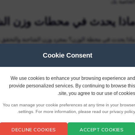
لخاصة بك.
اذا يحدث في محطات وزن ال
لشاحنة الضوء الأخضر لمغادرة محطة الوزن واستئناف طريقها
Cookie Consent
مفتش وزارة النقل أو الولاية وضع علامة على الشاحنة للف
ماذا لا تزال محطات وزن الشا
We use cookies to enhance your browsing experience an
provide personalized services. By continuing to browse thi
site, you agree to our use of cookies
ن الميزانيات الفيدرالية وحكومات الولايات وساعات العم
You can manage your cookie preferences at any time in your browse
شكل متكرر هي الأسباب البسيطة لإغلاق الموازين. تم تص
settings. For more information, please read our privacy policy
وقات معينة من السنة. تحدد أوقات الحصاد في كل ولاية وم
م لا.
DECLINE COOKIES
ACCEPT COOKIES