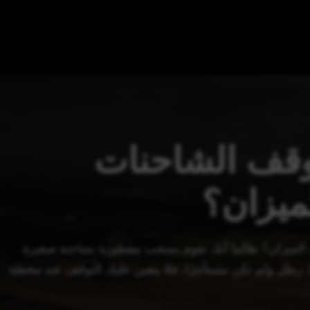
وقف الشاحنات
لميزان؟
 الميزان؟ طالما أنك تقوم بسحب مقطورة بشاحنة صغيرة
والمقطورة لا يتجاوز وزنها الإجمالي 10000 رطل ولم تكن مستأجرًا، فلا يتعين عليك التوقف عند محطة