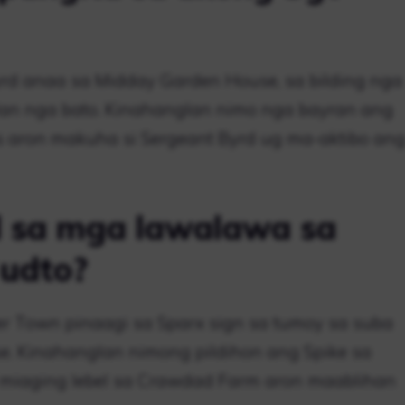
yrd anaa sa Midday Garden House, sa bilding nga
alan nga bato. Kinahanglan nimo nga bayran ang
 aron makuha si Sergeant Byrd ug ma-aktibo an
d sa mga lawalawa sa
udto?
er Town pinaagi sa Sparx sign sa tumoy sa suba
. Kinahanglan nimong pildihon ang Spike sa
 miaging lebel sa Crawdad Farm aron maablihan