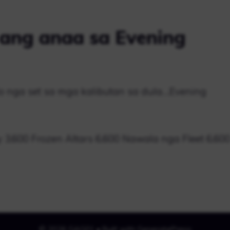
n ang anaa sa Evening
o nga set sa mga kalibutan sa dula….Evening
 3,600 Frozen Altars 6,600 Nawala nga Fleet 6,60
© 2026 GAG01
• Built with
GeneratePress