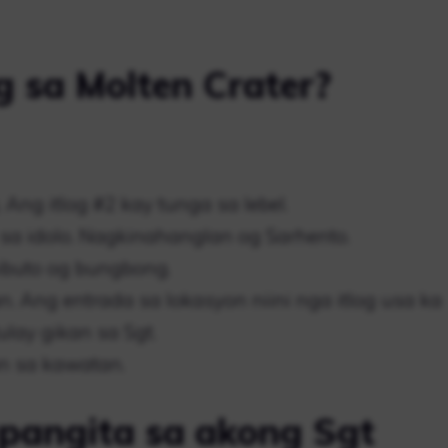
g sa Molten Crater?
. Ang itlog #2 kay tunga sa lebel.
o sa idolo. Nagkinahanglan og Sarhento.
mibuto og bungbong.
. Ang entrada sa lokasyon niini nga itlog usa ka
ulay gikan sa Sgt.
an sa kawatan.
pangita sa akong Sgt