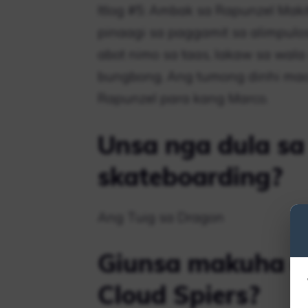
Itlog #5: Ambak sa Rapunzel Makit
pinaagi sa paggamit sa alimpulos
abot nimo sa taas, lakaw sa wala
bungbong. Ang tumong dinhi mao 
Rapunzel para kang Marco.
Unsa nga dula sa
skateboarding?
Ang Tuig sa Dragon
Giunsa makuha an
Cloud Spiers?