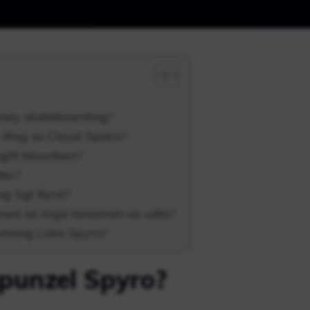
nay skateboarding?
tlog sa Cloud Spiers?
ight Mountain?
ter?
g Sgt Byrd?
awa sa mga tanaman sa udto?
vening Lake Spyro?
punzel Spyro?