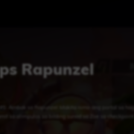
ps Rapunzel
#5: Ambak sa Rapunzel Makita nimo ang portal sa hag
amit sa alimpulos sa bilding sunod sa Zoe sa checkpoint