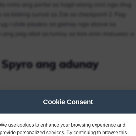
a nimo ang portal sa hagit alang niini nga itlog
 sa bilding sunod sa Zoe sa checkpoint 2. Pag-
 ug i-slide paubos sa gamay nga alcove sa
ang pag-abot sa tumoy sa tore aron maluwas si
 Spyro ang adunay
Cookie Consent
g katapusang itlog sa
We use cookies to enhance your browsing experience and
provide personalized services. By continuing to browse this