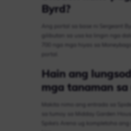
Byrd?
Ang portal sa base ni Sergeant B
gilibutan sa usa ka lingin nga d
700 nga mga hiyas sa Moneybags
portal.
Hain ang lungso
mga tanaman sa 
Makita nimo ang entrada sa Spid
sa tumoy sa Midday Garden House
Spike’s Arena ug kompletoha ang