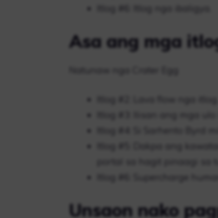
Itlog #6: Itlog nga ibaligya.
Asa ang mga itlo
Natunaw nga Crater Egg
Itlog #2: Lava flow nga itlog
Itlog #3: Ilisan ang mga ul
Itlog #4: Si Sarhento Byrd 
Itlog #5: Dakpa ang kawatan
portal sa hagit pinaagi sa t
Itlog #6: Supercharge hum
Unsaon nako pag