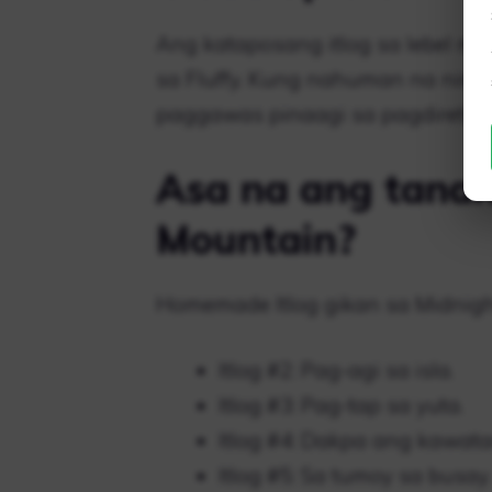
Ang kataposang itlog sa lebel m
sa Fluffy. Kung nahuman na nimo k
paggawas pinaagi sa pagdiretso 
Asa na ang tanan
Mountain?
Homemade Itlog gikan sa Midnig
Itlog #2: Pag-agi sa isla.
Itlog #3: Pag-tap sa yuta.
Itlog #4: Dakpa ang kawata
Itlog #5: Sa tumoy sa busay.