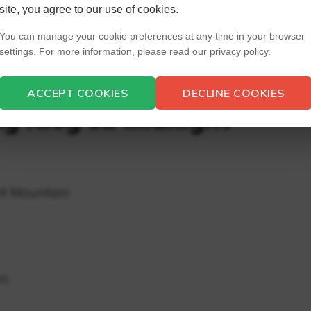
site, you agree to our use of cookies.
a-access lang human makuha ang itlog #1 gikan
You can manage your cookie preferences at any time in your browser
ana, balik sa bilding diin ang Checkpoint 2 ug
settings. For more information, please read our privacy policy.
ug sa layo nga eskina.
ACCEPT COOKIES
DECLINE COOKIES
g itlog sa Midnight
ht Mountain
n.