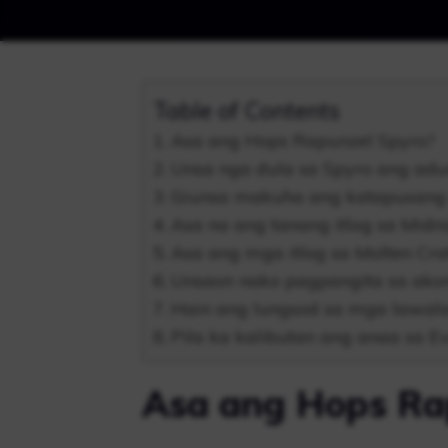
Table of Contents
Asa ang Hops Rapunzel Spyro?
Unsa nga dula sa Spyro ang adu
Giunsa makuha ang katapusang i
Asa na ang tanang itlog sa Midn
Asa ang mga itlog sa Molten Cra
Unsaon nako pagpangita sa akon
Hain ang lungsod sa mga lawal
Pila ka kalibutan ang anaa sa E
Asa ang Hops Ra