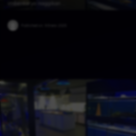
imbentaryo naggikan …
Published on:
9 Enero 2025