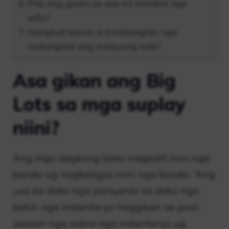
Pila ang gasto sa usa ka kalidad nga
sofa?
Hangtud kanus-a kinahanglan nga
molungtad ang maayong sofa?
Asa gikan ang Big
Lots sa mga suplay
niini?
Ang mga dagkong tawo nagpalit niini nga
barato ug nagbaligya niini nga barato. “Ang
usa ka dako nga porsyento sa dako nga
batch nga imbentaryo naggikan sa post-
season nga sobra nga imbentaryo ug