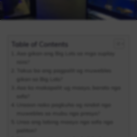
Table of Contents
Asa gikan ang Big Lots sa mga suplay
niini?
Takus ba ang pagpalit og muwebles
gikan sa Big Lots?
Asa ko makapalit ug maayo, barato nga
sofa?
Unsaon nako pagkuha og nindot nga
muwebles sa mubu nga presyo?
Unsa ang labing maayo nga sofa nga
paliton?