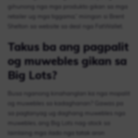
gihunong nga mga produkto gikan sa mga
retailer ug mga tiggama,” miingon si Brent
Shelton sa website sa deal nga FatWallet.
Takus ba ang pagpalit
og muwebles gikan sa
Big Lots?
Busa nganong kinahanglan ka nga mopalit
og muwebles sa kadaghanan? Gawas pa
sa pagtanyag ug daghang muwebles nga
muwebles, ang Big Lots nag-stock sa
lainlaing mga ilado nga tatak aron