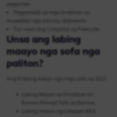
pagpintal.
Pagpamalit sa mga tindahan sa
muwebles nga adunay diskwento.
Tan-awa ang Craigslist ug Freecycle.
Unsa ang labing
maayo nga sofa nga
paliton?
Ang 8 labing kaayo nga mga sofa sa 2021
Labing Maayo sa Kinatibuk-an:
Burrow Nomad Sofa sa Burrow.
Labing maayo nga badyet: IKEA