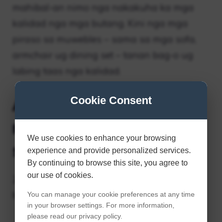
mahibal-an nimo nga nakakuha ka mga
kalidad nga mga butang. Kini nga mga
piraso sa muwebles – sama sa mga sofa,
armchair ug dining set – tanan bag-o ug
labing taas nga kalidad.
Asa ko makapalit ug
Cookie Consent
maayo, barato nga
We use cookies to enhance your browsing
sofa?
experience and provide personalized services.
By continuing to browse this site, you agree to
our use of cookies.
25 sa Pinakamaayong Dapit Para
Makapalit ug Baratong Furniture Online
You can manage your cookie preferences at any time
in your browser settings. For more information,
please read our privacy policy.