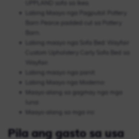
UPPLAND sofa sa Ikea.
Labing Maayo nga Pagputol: Pottery
Barn Pearce padded cut sa Pottery
Barn.
Labing maayo nga Sofa Bed: Wayfair
Custom Upholstery Carly Sofa Bed sa
Wayfair.
Labing maayo nga panit:
Labing Maayo nga Moderno:
Maayo alang sa gagmay nga mga
luna:
Maayo alang sa mga iro:
Pila ang gasto sa usa