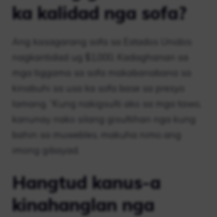
ka kalidad nga sofa?
Ang kasagarang sofa sa Estados Unidos
nagkantidad ug $1,000. Kadaghanan sa
mga tiggama sa sofa makabanabana sa
kinabuhi sa usa ka sofa base sa presyo
lamang. “Kung nakigsulti ako sa mga tawo,
kanunay nako silang gisultihan nga kung
bahin sa muwebles, makuha nimo ang
imong gibayad.
Hangtud kanus-a
kinahanglan nga