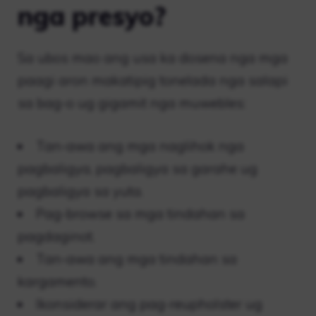
nga presyo?
Sa ubos mao ang usa ka dosena nga mga
paagi aron makatipig tonelada nga salapi
sa bag-o ug gigamit nga muwebles:
Tan-awa ang mga naglihok nga
pagbaligya, pagbaligya sa garahe ug
pagbaligya sa yuta.
Pag-browse sa mga tindahan sa
pagdaginot.
Tan-awa ang mga tindahan sa
kargamento.
Ikonsiderar ang pag-reupholster ug