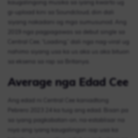
kaugalingong musika sa iyang kwarto ug
gi-upload kini sa Soundcloud, diin dali
siyang nakadani og mga sumusunod. Ang
2019 nga pagpagawas sa debut single sa
Central Cee, “Loading,” dali nga nag-viral ug
nahimo siyang usa ka us aka us aka bituon
sa eksena sa rap sa Britanya.
Average nga Edad Cee
Ang edad ni Central Cee kaniadtong
Pebrero 2023 24 ka tuig ang edad. Bisan pa
sa iyang pagkabatan-on, na-establisar na
niya ang iyang kaugalingon isip usa ka