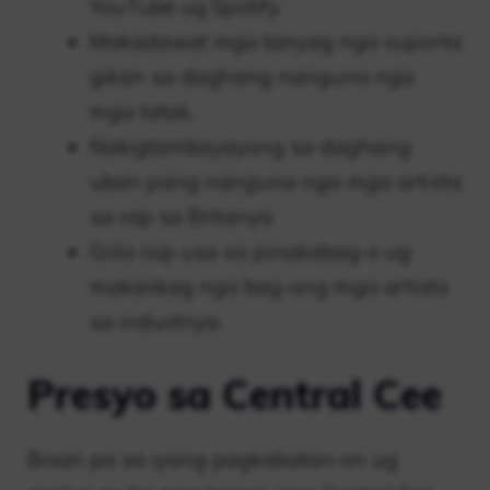
YouTube ug Spotify.
Makadawat mga tanyag nga suporta
gikan sa daghang nanguna nga
mga tatak.
Nakigtambayayong sa daghang
uban pang nanguna nga mga artista
sa rap sa Britanya.
Giila isip usa sa pinakabag-o ug
makaiikag nga bag-ong mga artista
sa industriya.
Presyo sa Central Cee
Bisan pa sa iyang pagkabatan-on ug