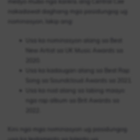
medyo mubo nga karera, ang Central Cee
nakadawat daghang mga pasidungog ug
nominasyon, lakip ang:
Usa ka nominasyon alang sa Best
New Artist sa UK Music Awards sa
2020.
Usa ka kadaugan alang sa Best Rap
Song sa Soundcloud Awards sa 2021.
Usa ka nod alang sa labing maayo
nga rap album sa Brit Awards sa
2022.
Kini nga mga nominasyon ug pasidungog
usa ka testamento sa talento ug