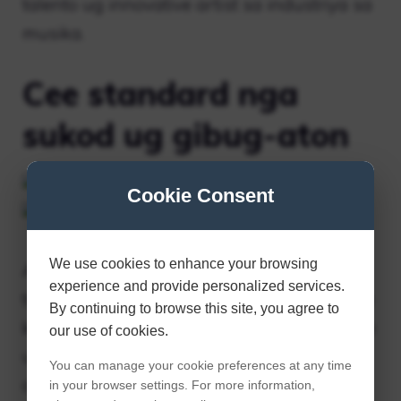
talento ug innovative artist sa industriya sa
musika.
Cee standard nga
sukod ug gibug-aton
Cookie Consent
We use cookies to enhance your browsing
Ang Central Cee adunay gitas-on nga 5 ka
experience and provide personalized services.
tiil 7 pulgada ug may gibug-aton nga 65 ka
By continuing to browse this site, you agree to
kilo. Nailhan siya sa iyang athletic physique
our use of cookies.
ug spirited performances. Ang iyang gitas-
You can manage your cookie preferences at any time
on ug gibug-aton walay epekto sa iyang
in your browser settings. For more information,