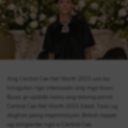
Ang Central Cee Net Worth 2023 usa ka
hilisgutan nga interesado ang mga tawo.
Busa, gi-update namo ang among panid
Central Cee Net Worth 2023, Edad, Taas ug
daghan pang impormasyon. British rapper
ug songwriter nga si Central Cee.