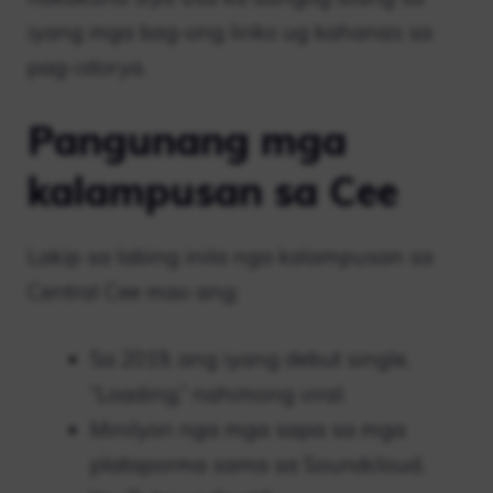
iyang mga bag-ong liriko ug kahanas sa
pag-istorya.
Pangunang mga
kalampusan sa Cee
Lakip sa labing inila nga kalampusan sa
Central Cee mao ang:
Sa 2019, ang iyang debut single,
“Loading,” nahimong viral.
Minilyon nga mga sapa sa mga
plataporma sama sa Soundcloud,