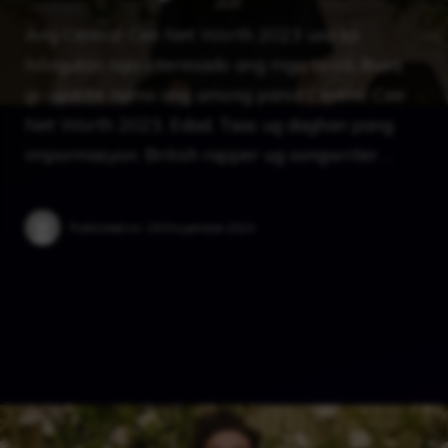
Ang Central Cee Net Worth 2023 usa ka
hilisgutan nga interesado ang mga tawo. Busa,
gi-update namo ang among panid Central Cee
Net Worth 2023, Edad, Taas ug daghan pang
impormasyon. British rapper ug songwriter …
Published on:
29 Disyembre 2024