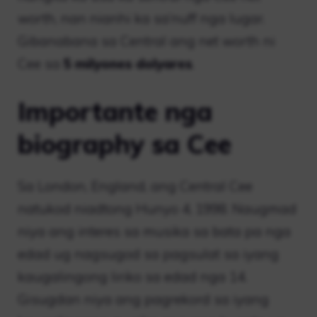
worth, nan nianhi ka sa’nuff nga lugar.
Gibanabana sa Central ang net worth ni
Cee sa
5 milyones dolyares
.
Importante nga
biography sa Cee
Sa London, England, ang Central Cee
natukod niadtong Hunyo 4, 1998. Naugmad
niya ang interes sa musika sa bata pa nga
edad ug nagsugod sa pagsulat sa iyang
kaugalingong liriko sa edad nga 14.
Gisugdan niya ang pagrekord sa iyang