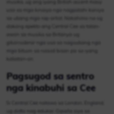
musika, ug ang iyang British accent maoy
usa sa mga kinaiya nga nagpalahi kaniya
sa ubang mga rap artist. Nakahimo na og
dakong epekto ang Central Cee sa talan-
awon sa musika sa Britanya ug
gikonsiderar nga usa sa nagsubang nga
mga bituon sa nasod bisan pa sa iyang
kabatan-on.
Pagsugod sa sentro
nga kinabuhi sa Cee
Si Central Cee natawo sa London, England,
ug didto nag-edukar. Gipaila siya sa