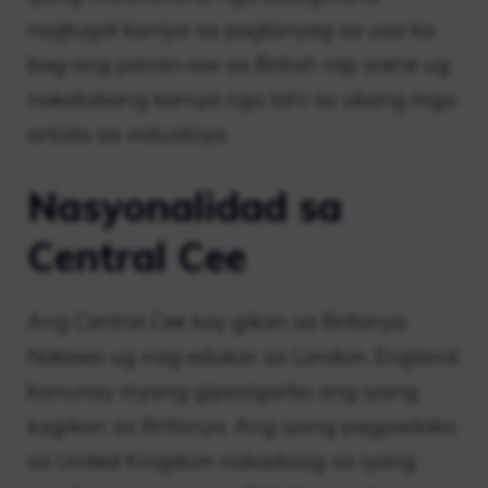
nagtugot kaniya sa pagtanyag sa usa ka
bag-ong panan-aw sa British rap scene ug
nakatabang kaniya nga lahi sa ubang mga
artista sa industriya.
Nasyonalidad sa
Central Cee
Ang Central Cee kay gikan sa Britanya.
Natawo ug nag-edukar sa London, England,
kanunay niyang gipasigarbo ang iyang
kagikan sa Britanya. Ang iyang pagpadako
sa United Kingdom nakadasig sa iyang