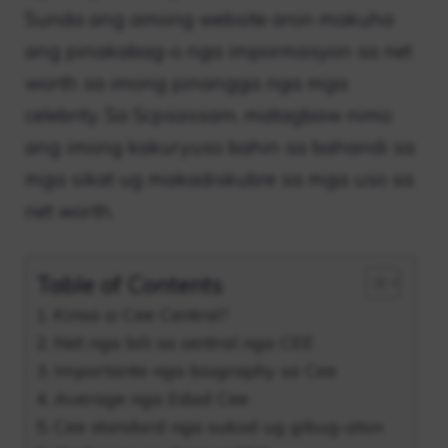
Sunda ang among website aron makuha
ang pinakabag-o nga impormasyon sa net
worth sa imong pinangga nga mga
celebrity. Sa Scpsassam, matagbaw nimo
ang imong kakuryuso bahin sa bahandi sa
mga sikat ug makadiskubre sa mga uso sa
net worth.
Table of Contents
Kinsa si Cee Central?
Net nga bili sa sentral nga CEE
Importante nga biography sa Cee
Average nga Edad Cee
Cee standard nga sukod ug gibug-aton