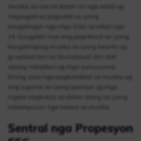
musika sa usa ka batan-on nga edad ug
nagsugod sa pagsulat sa iyang
kaugalingon nga mga liriko sa edad nga
14. Gisugdan niya ang pagrekord sa iyang
kaugalingong musika sa iyang kwarto ug
gi-upload kini sa Soundcloud, diin dali
siyang nakadani og mga sumusunod.
Kining sayo nga pagkaladlad sa musika ug
ang suporta sa iyang pamilya ug mga
higala nagbukas sa dalan alang sa iyang
malampuson nga karera sa musika.
Sentral nga Propesyon