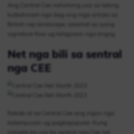
Ang Central Cee nahimong usa sa labing
kulbahinam nga bag-ong mga artista sa
British rap landscape, salamat sa iyang
signature flow ug talagsaon nga tingog.
Net nga bili sa sentral
nga CEE
Nakab-ot sa Central Cee ang ingon nga
kalampusan ug pagkapopular. Kung
nangita ka usa ka sentral nga Cee net