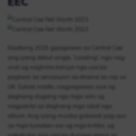
EEC
Niadtong 2019, gipagawas sa Central Cee
ang iyang debut single, “Loading”, nga nag-
viral ug naghimo kaniya nga usa ka
pagtaas sa sensasyon sa eksena sa rap sa
UK. Sukad niadto, nagpagawas siya og
daghang dugang nga mga solo ug
nagpakita sa daghang mga sikat nga
album. Ang iyang musika gidawat pag-ayo
sa mga tumatan-aw ug mga kritiko, ug
nakakuha siya usa ka dungog alang sa