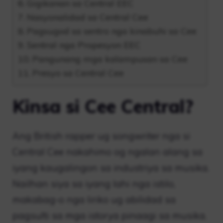
Gigikanan sa Central EEC
Nasyonalidad sa Central Cee
Pagsugod sa sentro nga kinabuhi sa Cee
Sentral nga Propesyon EEC
Pangunang mga kalampusan sa Cee
Presyo sa Central Cee
Kinsa si Cee Central?
Ang British rapper ug songwriter nga si
Central Cee nakahimo og ngalan alang sa
iyang kaugalingon sa industriya sa musika.
Nailhan siya sa iyang lahi nga istilo,
makabag-o nga liriko ug abilidad sa
pagsulti sa mga istorya pinaagi sa musika.