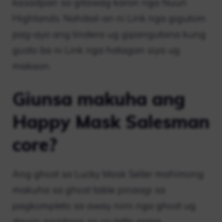
kasadpan sa gitawag karon nga Nuun
Highlands. Nahibal-an ni Link nga gigutom
pag-ayo ang tindera ug gipangutana kung
gusto ba ni Link nga hatagan siya ug
makaon.
Giunsa makuha ang
Happy Mask Salesman
core?
Ang ghost sa Lucky Mask Seller mahimong
makuha sa ghost table pinaagi sa
pagkompleto sa away niini nga ghost ug
dayon pagdaog sa roulette game.