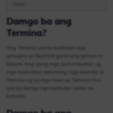
Mask?
Damgo ba ang
Termina?
Ang Termina usa ka kalibutan nga
gimugna sa Skull Kid gamit ang gahum ni
Majora. Ang iyang mga panumduman ug
mga kasinatian nahimong mga leyenda sa
Termina ug sa mga tawo sa Termina. Kini
usa ka damgo nga kalibutan sama sa
Koholint.