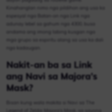
Kinahanglan nimo nga pildihon ang usa ka
espesyal nga Batan-on nga Link nga
adunay lebel sa gahum nga 4300, busa
andama ang imong labing kusgan nga
mga grupo sa espiritu alang sa usa ka dali
nga kadaugan.
Nakit-an ba sa Link
ang Navi sa Majora’s
Mask?
Bisan kung wala makita si Navi sa The
Legend of Zelda: Majora’s Mask, sa sayong