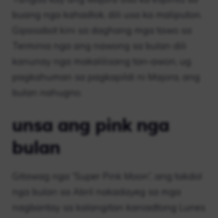
buang nga kahadlok, dili usa ka maliputon.
Gipasabot kini sa daghang mga tawo sa
Terminia nga ang nawong sa bulan dili
kanunay nga makalilisang tan-awon, ug
pagkahuman sa pagkapildi ni Majora, ang
bulan nahugno.
unsa ang pink nga
bulan
Gitawag nga “Super Pink Moon”, ang takdol
nga bulan sa Abril nakadayeg sa mga
nagbantay sa kalangitan kaniadtong Lunes