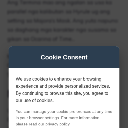
Ang Termina mao ang ngalan sa usa ka
parallel nga kalibutan sa Hyrule ug ang
setting sa Majora’s Mask. Ang yuta napuno
sa daghang mga karakter nga susama sa
gikan sa Ocarina of Time…
Mga dapit nga may kalabutan sa Termina
Cookie Consent
Clock Town Termina Field Southern Swamp
Snowhead Great Bay Ikana Canyon
We use cookies to enhance your browsing
experience and provide personalized services.
Nawala ang Termina?
By continuing to browse this site, you agree to
our use of cookies.
Ug unya: Ohus! Sumala sa Hyrule
You can manage your cookie preferences at any time
in your browser settings. For more information,
Encyclopedia, nga mao ang canon tungod
please read our privacy policy.