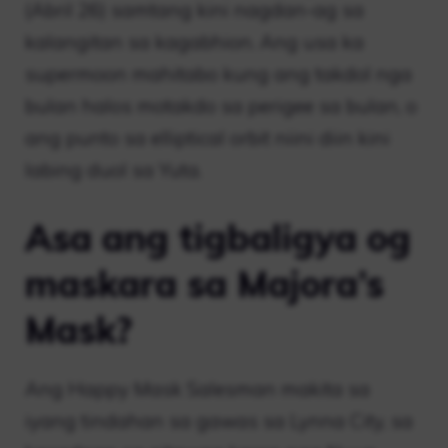
(Abril 26) samtang kini nagdan-ag sa
kalangitan sa kagabhion. Ang usa ka
supermoon mahitabo kung ang takdol nga
bulan halos motakdo sa perigee sa bulan, o
ang punto sa elliptical orbit niini diin kini
labing duol sa Yuta.
Asa ang tigbaligya og
maskara sa Majora’s
Mask?
Ang Happy Mask Salesman makita sa
iyang tindahan sa gawas sa Lynna City, sa