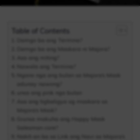
Table of Contents
Damgo ba ang Termina?
Damgo ba ang Maskara ni Majora?
Asa ang miting?
Nawala ang Termina?
Ngano nga ang bulan sa Majora’s Mask
adunay nawong?
unsa ang pink nga bulan
Asa ang tigbaligya og maskara sa
Majora’s Mask?
Giunsa makuha ang Happy Mask
Salesman core?
Nakit-an ba sa Link ang Navi sa Majora’s