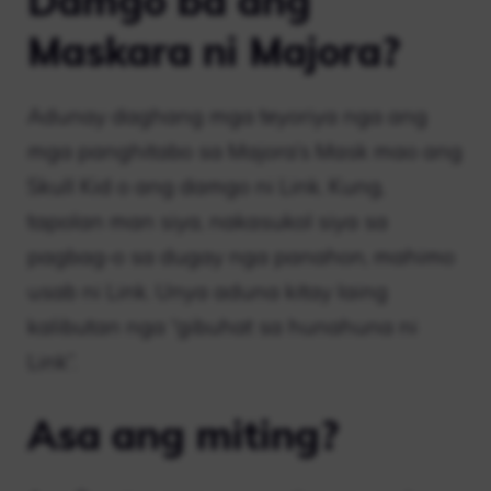
Damgo ba ang
Maskara ni Majora?
Adunay daghang mga teyoriya nga ang
mga panghitabo sa Majora’s Mask mao ang
Skull Kid o ang damgo ni Link. Kung,
tapolan man siya, nakasukol siya sa
pagbag-o sa dugay nga panahon, mahimo
usab ni Link. Unya aduna kitay laing
kalibutan nga “gibuhat sa hunahuna ni
Link”.
Asa ang miting?