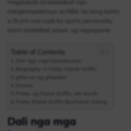
magdudula sa basketball nga
nakigkompetensya sa NBA. Sa laing bahin,
si Brynn usa usab ka sports personality,
kanhi basketball player, ug negosyante.
Table of Contents
Dali nga mga kamatuoran
Biography ni Finley Elaine Griffin
gitas-on ug gilapdon
Karera
Finley ug Elaine Griffin, net worth
Finley Elaine Griffin Boyfriend, Dating
Dali nga mga