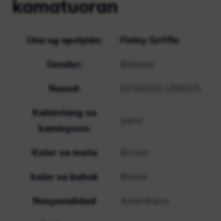
kamatuoran
Una ug apelyido:
Finley Griffin
Gender:
Babaye
Nasud:
ESTADOS UNIDOS
Kahimtang sa
yano
kaminyoon:
Kolor sa mata
Brown
kolor sa buhok
Blond
Nasyonalidad
Amerikano