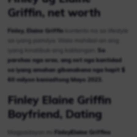
Griffin, net worth
Finley, Elaine Griffin
kontento na sa lifestyle
sa iyang pamilya. Wala mahibal-an ang
iyang kinatibuk-ang kabtangan.
Sa
parehas nga oras, ang net nga kantidad
sa iyang amahan gibanabana nga hapit $
60 milyon kaniadtong Mayo 2023.
Finley Elaine Griffin
Boyfriend, Dating
Magpadayon mi
FinleyElaine Griffins