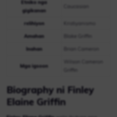
Etniko nga
Caucasian
gigikanan
relihiyon
Kristiyanismo
Amahan
Blake Griffin
Inahan
Brian Cameron
Wilson Cameron
Mga igsoon
Griffin
Biography ni Finley
Elaine Griffin