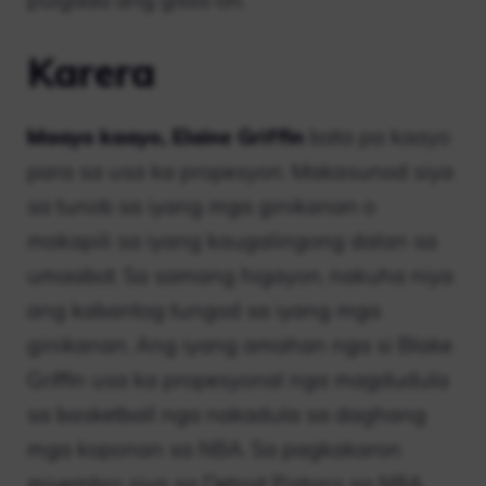
Karera
Maayo kaayo, Elaine Griffin
bata pa kaayo
para sa usa ka propesyon. Makasunod siya
sa tunob sa iyang mga ginikanan o
makapili sa iyang kaugalingong dalan sa
umaabot. Sa samang higayon, nakuha niya
ang kabantog tungod sa iyang mga
ginikanan. Ang iyang amahan nga si Blake
Griffin usa ka propesyonal nga magdudula
sa basketball nga nakadula sa daghang
mga koponan sa NBA. Sa pagkakaron
miyembro siya sa Detroit Pistons sa NBA.