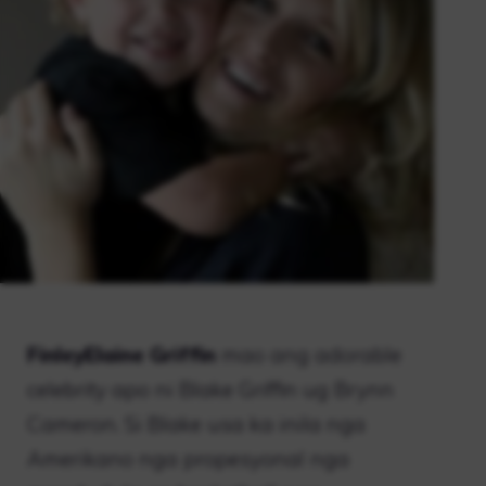
FinleyElaine Griffin
mao ang adorable
celebrity apo ni Blake Griffin ug Brynn
Cameron. Si Blake usa ka inila nga
Amerikano nga propesyonal nga