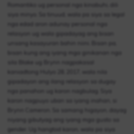
Romantiko ug personal nga kinabuhi, dili
siya minyo. Sa tinuud, wala pa siya sa legal
nga edad aron adunay personal nga
relasyon ug wala gipadayag ang bisan
unsang kasayuran bahin niini. Bisan pa,
bisan kung ang iyang mga ginikanan nga
sila Blake ug Brynn nagpakasal
kaniadtong Hulyo 28, 2017, wala nila
gipadayon ang ilang relasyon sa dugay
nga panahon ug karon nagbulag. Siya
karon nagpuyo uban sa iyang inahan, si
Brynn Cameron. Sa samang higayon, dayag
niyang gibutyag ang iyang mga gusto sa
gender. Ug hangtod karon, wala pa siya