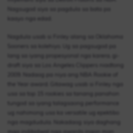
Nagsugod siya sa pagdula sa bata pa
kaayo nga edad.
Nagdula usab si Finley alang sa Oklahoma
Sooners sa kolehiyo. Ug sa pagsugod pa
lang sa iyang propesyonal nga karera, gi-
draft siya sa Los Angeles Clippers niadtong
2009. Nadaog pa niya ang NBA Rookie of
the Year award. Gitawag usab si Finley nga
usa sa top 15 rookies sa tanang panahon
tungod sa iyang talagsaong performance
ug nahimong usa ka versatile ug epektibo
nga magdudula. Nakadaog siya daghang
mga indibidwal nga awards ingon man