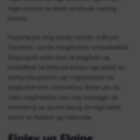
mga awards sa team sa tibuok niyang
karera.
Dugang pa, ang iyang inahan, si Brynn
Cameron, usa ka magdudula sa basketball.
Nagsugod usab siya sa pagdula og
basketball sa bata pa kaayo nga edad sa
iyang eskuylahan ug nagpadayon sa
pagbuhat niini sa kolehiyo. Bisan pa, sa
ulahi nagtrabaho siya isip manager sa
marketing sa sports alang sa mga tatak
sama sa Adidas ug Gatorade.
Finley ug Elaine