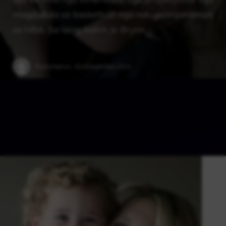
magdudula sa basketball nga nakigkompetensya
sa NBA. Sa laing bahin, si Brynn …
Published on:
30 Nobyembre 2024