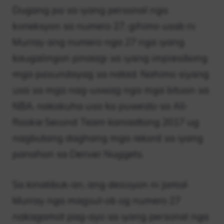
Dugang pa sa iyang personal nga
koneksyon sa numero 27, gihimo usab ni
Murray ang numero nga 27 nga iyang
kaugalingon pinaagi sa iyang impresibong
mga pasundayag sa natad. Nahimo siyang
usa sa mga nag-uswag nga mga bituon sa
NBA, nakakuha usa ka puwesto sa All-
Rookie Second Team kaniadtong 2017 ug
nagbutang daghang mga rekord sa iyang
panahon sa Denver Nuggets.
Sa kinatibuk-an, ang desisyon ni Jamal
Murray nga magsul-ob og numero 27
nakagamot pag-ayo sa iyang personal nga