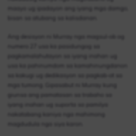
maayo ug ipadayon ang iyang mga damgo,
bisan sa atubang sa kalisdanan.
Ang desisyon ni Murray nga magsul-ob og
numero 27 usa ka pasidungog sa
pagkamalahutayon sa iyang inahan ug
usa ka pahinumdom sa kamahinungdanon
sa kakugi ug dedikasyon sa pagkab-ot sa
mga tumong. Gipasabut ni Murray kung
giunsa ang pamatasan sa trabaho sa
iyang inahan ug suporta sa pamilya
nakatabang kaniya nga mahimong
magdudula nga siya karon.