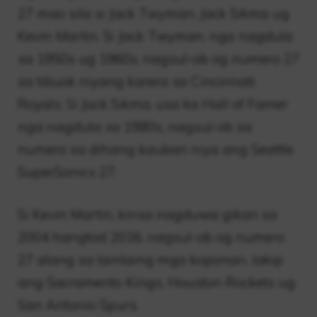
27 mao sila si Jack Twyman, Jack Sikma ug
Kevin Martin. Si Jack Twyman, nga nagdula
sa 1950s ug 1960s, nagsul-ob og numero 27
sa tibuok niyang karera sa Cincinnati
Royals. Si Jack Sikma, usa ka Hall of Famer
nga nagdula sa 1980s, nagsul-ob sa
numero sa dihang kauban niya ang Seattle
SuperSonics 27.
Si Kevin Martin, kinsa nagduwa gikan sa
2004 hangtod 2016, nagsul-ob og numero
27 alang sa lainlaing mga koponan, lakip
ang Sacramento Kings, Houston Rockets ug
San Antonio Spurs.