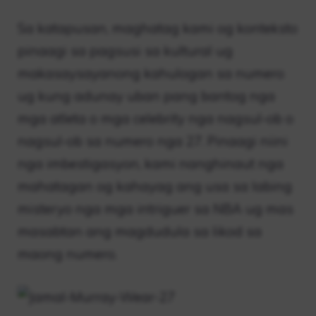
Sa katapusan, maghatag kami og konteksto
pinaagi sa pagsusi sa kultural ug
makasaysayanong kahulogan sa numero
ug kung adunay uban pang bantog nga
mga atleta o mga celebrity nga nagsul-ob o
nagsul-ob sa numero nga 27. Pinaagi niini
nga imbestigasyon, kami nanghinaut nga
mahatagan og kahayag ang usa sa labing
misteryo nga mga intriguer sa NBA ug mas
masabtan ang magdudula sa likod sa
maong numero.