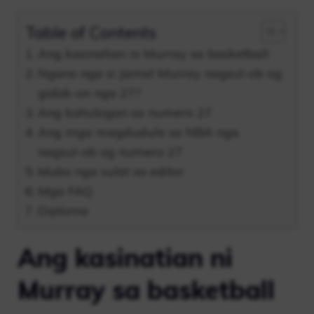
Table of Contents
Ang kasinatian ni Murray sa basketball
Ngano nga si Jamal Murray nagsul-ob og
gidak-on nga 27?
Ang kahulogan sa numero 27
Ang mga magdudula sa NBA nga
nagsul-ob og numero 27
Mubo nga sulat sa editor
Mga FAQ
Diploma
Ang kasinatian ni
Murray sa basketball