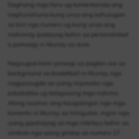
Daghang mga fans ug komentarista ang
naghunahuna kung unsa ang kahulugan
sa kini nga numero ug kung unsa ang
mahimo’g ipadayag bahin sa personalidad
o pamaagi ni Murray sa dula.
Nagsugod kami pinaagi sa pagtan-aw sa
background sa basketball ni Murray, nga
nagpasiugda sa iyang impresibo nga
estadistika ug talagsaong mga nahimo.
Atong susihon ang kaugalingon nga mga
komento ni Murray sa hilisgutan, ingon nga
iyang gipahayag sa mga interbyu bahin sa
simbolo nga iyang gilakip sa numero 27.