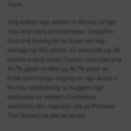
Team.
Ang ikatulo nga season ni Murray sa liga
mao ang iyang pinakamaayo. Gisugdan
niya ang tanang 82 ka duwa ug nag-
average og 18.2 points, 4.2 rebounds ug 4.8
assists matag duwa. Gipusil usab niya ang
43.7% gikan sa field ug 36.7% gikan sa
three-point range. Ang lig-on nga duwa ni
Murray nakatabang sa Nuggets nga
makaabot sa Western Conference
semifinals, diin napukan sila sa Portland
Trail Blazers sa pito ka duwa.