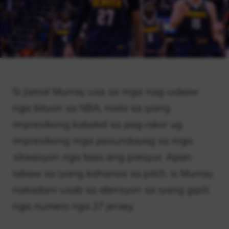
Si Jamal Murray usa sa mga nag-usbaw
nga bituon sa NBA, naila sa iyang
impresibong kabatid sa pag-iskor ug
impresibong mga pasundayag sa mga
sitwasyon nga taas ang presyur. Apan
labaw sa iyang kahanas sa pitch, si Murray
nakadani usab sa atensyon sa iyang gipili
nga numero nga 27 jersey.