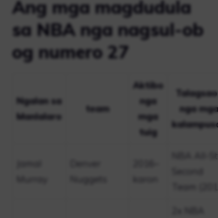
Ang mga magdudula
sa NBA nga nagsul-ob
og numero 27
Aktibo
Talagsao
Ngalan sa
nga
team
nga mg
Manlalaro
mga
kalampus
tuig
NBA All-St
Jamal
Denver
2016–
Second
Murray
Nuggets
karon
Team (201
2x NBA