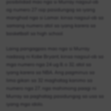
posibilidad mao nga si Murray nagsul-ob
og numero 27 isip pasidungog sa iyang
manghod nga si Lamar, kinsa nagsul-ob sa
samang numero atol sa iyang karera sa
basketball sa high school.
Laing pangagpas mao nga si Murray
nadasig ni Kobe Bryant, kinsa nagsul-ob sa
mga numero nga 24 ug 8, o 32, atol sa
iyang karera sa NBA. Ang pagminus sa
lima gikan sa 32 maghatag kanimo sa
numero nga 27, nga mahimong paagi ni
Murray sa paghatag pasidungog sa usa sa
iyang mga idolo.