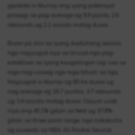
gipakita ni Murray ang iyang potensyal
pinaagi sa pag-average og 9.9 points, 2.6
rebounds ug 2.1 assists matag duwa.
Bisan pa, kini sa iyang ikaduhang season
nga nagsugod siya sa tinuud nga pag-
establisar sa iyang kaugalingon isip usa sa
mga nag-uswag nga mga bituon sa liga.
Nagsugod si Murray og 80 ka duwa ug
nag-average og 16.7 puntos, 3.7 rebounds
ug 3.4 assists matag duwa. Gipusil usab
niya ang 45.1% gikan sa field ug 37.8%
gikan sa three-point range, nga nakakuha
og puwesto sa NBA All-Rookie Second