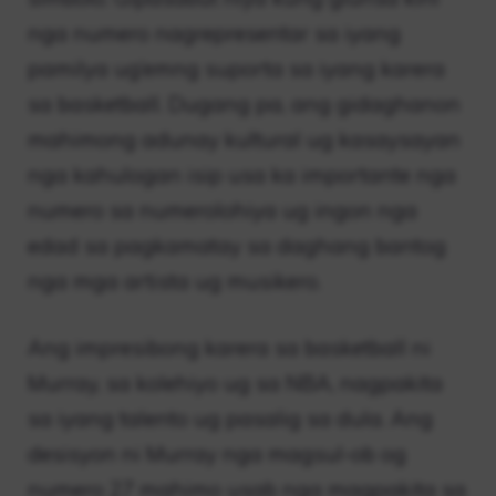
nga numero nagrepresentar sa iyang
pamilya ug’emng suporta sa iyang karera
sa basketball. Dugang pa, ang gidaghanon
mahimong adunay kultural ug kasaysayan
nga kahulogan isip usa ka importante nga
numero sa numerolohiya ug ingon nga
edad sa pagkamatay sa daghang bantog
nga mga artista ug musikero.
Ang impresibong karera sa basketball ni
Murray, sa kolehiyo ug sa NBA, nagpakita
sa iyang talento ug pasalig sa dula. Ang
desisyon ni Murray nga magsul-ob og
numero 27 mahimo usab nga magpakita sa