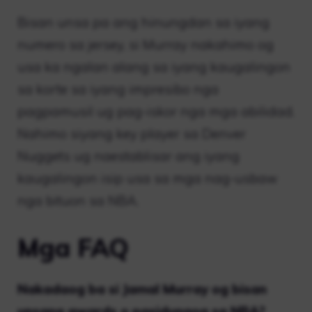
Bisan unsa pa ang hinungdan sa iyang
numero sa jersey, si Murray nakahimo og
usa ka ngalan alang sa iyang kaugalingon
sa korte sa iyang impresibo nga
pagpamusil ug pag-iskor nga mga abilidad.
Nahimo siyang key player sa Denver
Nuggets ug naestablisar ang iyang
kaugalingon isip usa sa mga nag-usbaw
nga bituon sa NBA.
Mga FAQ
Nakadaog ba si Jamal Murray og bisan
unsang awards o pasidungog sa NBA?