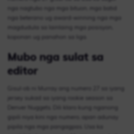
nga nagtubo nga mga bituon, mga batid
nga beterano ug award-winning nga mga
magdudula sa lainlaing mga posisyon,
koponan ug panahon sa liga.
Mubo nga sulat sa
editor
Gisul-ob ni Murray ang numero 27 sa iyang
jersey sukad sa iyang rookie season sa
Denver Nuggets. Dili klaro kung nganong
gipili niya kini nga numero, apan adunay
pipila nga mga pangagpas. Usa ka