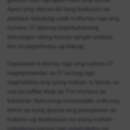
Apan ang istorya dili lang tradisyon sa
pamilya. Gibutyag usab ni Murray nga ang
numero 27 adunay espirituhanong
kahulogan alang kaniya sanglit simbolo
kini sa paglahutay ug kakugi.
Gipasabot ni Murray nga ang numero 27
nagrepresentar sa 27 ka tuig nga
nagtrabaho ang iyang inahan, si Sylvia, sa
usa ka coffee shop sa Tim Hortons sa
Kitchener. Namulong na kaniadto si Murray
bahin sa kung giunsa ang pamatasan sa
trabaho ug dedikasyon sa iyang inahan
nakadasig kaniya nga magtrabaho og