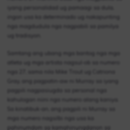
iyang personalidad ug pamaagi sa dula,
ingon usa ka determinado ug nakapunting
nga magdudula nga nagpabili sa pamilya
ug tradisyon.
Samtang ang ubang mga bantog nga mga
atleta ug mga artista nagsul-ob sa numero
nga 27, sama nila Mike Trout ug Catriona
Gray, ang pagpatin-aw ni Murray sa iyang
pagpili nagpasiugda sa personal nga
kahulogan niini nga numero alang kaniya.
Sa kinatibuk-an, ang pagpili ni Murray sa
mga numero nagsilbi nga usa ka
pahinumdom sa kamahinungdanon sa