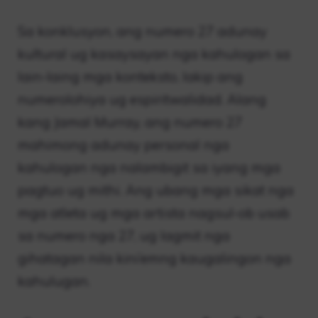
Sa konklusyon, ang numero 27 adunay
kultural ug kasaysayan nga kahulogan sa
lain-laing mga konteksto, lakip ang
numerolohiya ug espiritwalidad. Alang
kang Jamal Murray, ang numero 27
mahimong adunay personal nga
kahulogan nga nalambigit sa iyang mga
pagtuo ug mithi. Ang ubang mga sikat nga
mga atleta ug mga artista nagsul-ob usab
sa numero nga 27, ug lagmit nga
gihatagan nila kini’emng kaugalingon nga
kahulugan.