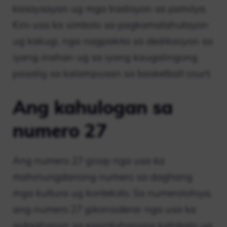
kasaysayan ug mga tradisyon sa pamilya.
Kini usa ka simbolo sa pagkamalahutayon
ug kakugi, nga nagpakita sa dedikasyon sa
iyang inahan ug sa iyang kaugalingong
pasalig sa kalampusan sa basketball court.
Ang kahulogan sa
numero 27
Ang numero 27 giisip nga usa ka
mahinungdanong numero sa daghang
mga kultura ug konteksto. Sa numerolohiya,
ang numero 27 gikonsiderar nga usa ka
gidaghanon sa espirituhanong kahibalo ug