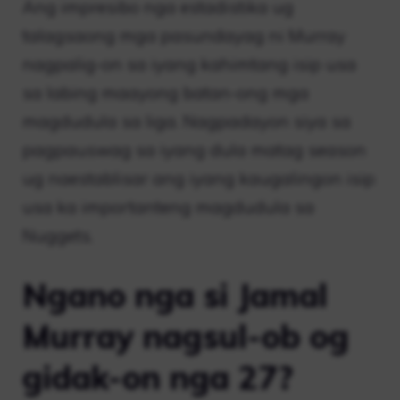
Ang impresibo nga estadistika ug
talagsaong mga pasundayag ni Murray
nagpalig-on sa iyang kahimtang isip usa
sa labing maayong batan-ong mga
magdudula sa liga. Nagpadayon siya sa
pagpauswag sa iyang dula matag season
ug naestablisar ang iyang kaugalingon isip
usa ka importanteng magdudula sa
Nuggets.
Ngano nga si Jamal
Murray nagsul-ob og
gidak-on nga 27?