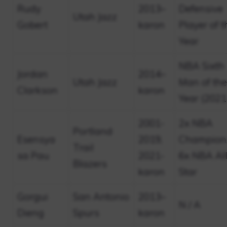
Rudy
2013–
Defensive
Utah Jazz
Gobert
karon
Player of t
Year
NBA Sixth
Jordan
2014–
Utah Jazz
Man of the
Clarkson
karon
Year (2021
2001-
2x NBA
Portland
Esensya
2019,
Champion
Trail
sa Pau
2021-
6x NBA All
Blazers
karon
Star
Gorgui
San Antonio
2013–
N / A
Dieng
Spurs
karon