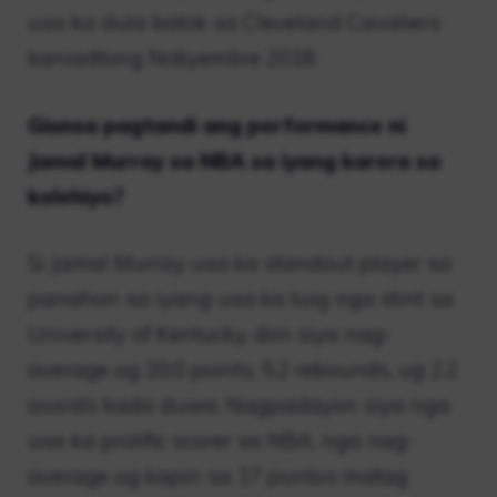
usa ka dula batok sa Cleveland Cavaliers
kaniadtong Nobyembre 2018.
Giunsa pagtandi ang performance ni
Jamal Murray sa NBA sa iyang karera sa
kolehiyo?
Si Jamal Murray usa ka standout player sa
panahon sa iyang usa ka tuig nga stint sa
University of Kentucky, diin siya nag-
average og 20.0 points, 5.2 rebounds, ug 2.2
assists kada duwa. Nagpadayon siya nga
usa ka prolific scorer sa NBA, nga nag-
average og kapin sa 17 puntos matag