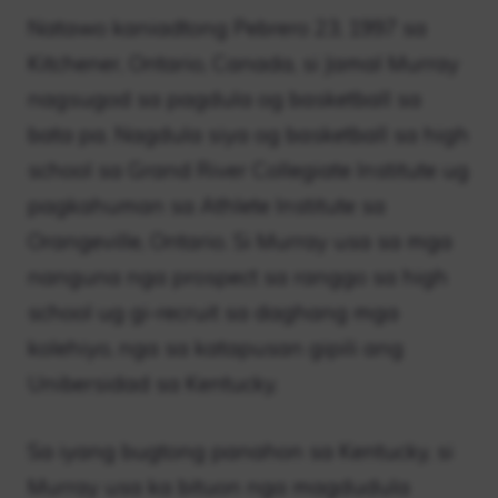
Natawo kaniadtong Pebrero 23, 1997 sa
Kitchener, Ontario, Canada, si Jamal Murray
nagsugod sa pagdula og basketball sa
bata pa. Nagdula siya og basketball sa high
school sa Grand River Collegiate Institute ug
pagkahuman sa Athlete Institute sa
Orangeville, Ontario. Si Murray usa sa mga
nanguna nga prospect sa ranggo sa high
school ug gi-recruit sa daghang mga
kolehiyo, nga sa katapusan gipili ang
Unibersidad sa Kentucky.
Sa iyang bugtong panahon sa Kentucky, si
Murray usa ka bituon nga magdudula