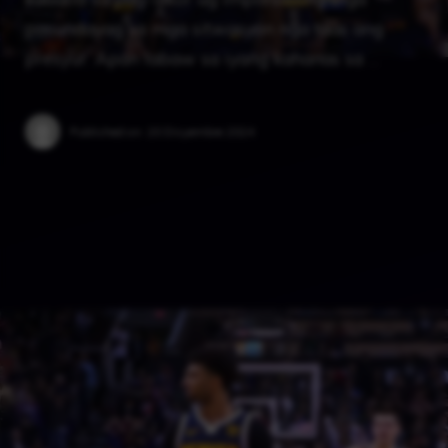
pasundayag sa mga sitwasyon nga taas ang
presyur. Apan labaw sa iyang kahanas sa …
Published on:
20 Disyembre 2024