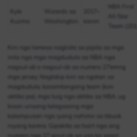
NBA First
Kyle
Wizards sa
2017–
All-Star
Kuzma
Washington
karon
Team (201
Kini nga lamesa naglista sa pipila sa mga
inila nga mga magdudula sa NBA nga
nagsul-ob o nagsul-ob sa numero 27’emng
mga jersey. Naglakip kini sa ngalan sa
magdudula, kasamtangang team (kon
aktibo pa), mga tuig nga aktibo sa NBA, ug
bisan unsang talagsaong mga
kalampusan nga iyang nahimo sa tibuok
niyang karera. Gipakita sa tsart nga ang
numero nga 27 gisul-ob sa usa ka sagol