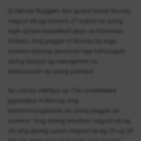
Si Denver Nuggets star guard Jamal Murray
nagsul-ob og numero 27 sukad sa iyang
high school basketball days sa Kitchener,
Ontario. Ang pagpili ni Murray sa mga
numero adunay personal nga kahulugan
alang kaniya ug nakagamot sa
kasaysayan sa iyang pamilya.
Sa usa ka interbyu sa The Undefeated,
gipasabut ni Murray ang
kamahinungdanon sa iyang pagpili sa
numero: “Ang akong amahan nagsul-ob og
24, ang akong uyoan nagsul-ob og 25 ug 26
gikuha, mao nga gipili nako ang sunod.”