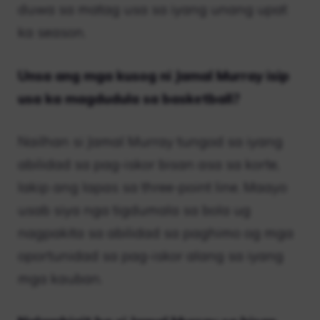
duwa sa matag usa sa iyang unang upat
ka season.
Unsa ang mga kusog ni Jamal Murray isip
usa ka magdudula sa basketball?
Nailhan si Jamal Murray tungod sa iyang
abilidad sa pag-iskor bisan asa sa korte,
lakip ang lapas sa three-point line. Maayo
usab siya nga tigdumala sa bola ug
nagpakita sa abilidad sa paghimo og mga
oportunidad sa pag-iskor alang sa iyang
mga kauban.