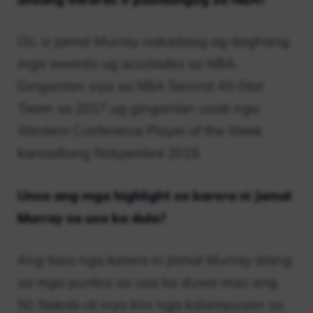
Oo, si Jamal Murray nakadaog og daghang
mga awards ug accolades sa NBA.
Ginganlan siya sa NBA Second All-Star
Team sa 2017 ug ginganlan usab nga
Western Conference Player of the Week
kaniadtong Nobyembre 2019.
Unsa ang mga highlight sa karera ni Jamal
Murray sa usa ka dula?
Ang taas nga karera ni Jamal Murray alang
sa mga puntos sa usa ka duwa mao ang
50. Nakab-ot niya kini nga kalampusan sa