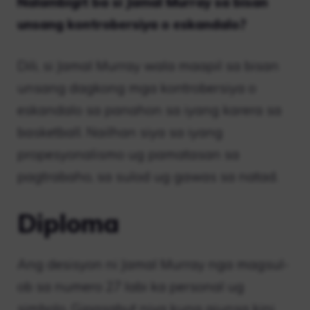
Nalambigit ba si Jamal Murray sa bisan
unsang kontrobersiya o eskandalo?
Dili, si Jamal Murray wala maapil sa bisan
unsang dagkong mga kontrobersiya o
eskandalo sa panahon sa iyang karera sa
basketball. Nailhan siya sa iyang
propesyonalismo ug pamatasan sa
pagtrabaho, sa sulod ug gawas sa natad.
Diploma
Ang desisyon ni Jamal Murray nga magsul-
ob sa numero 27 labi ka personal ug
simbolo. Gipasabut niya kung giunsa kini