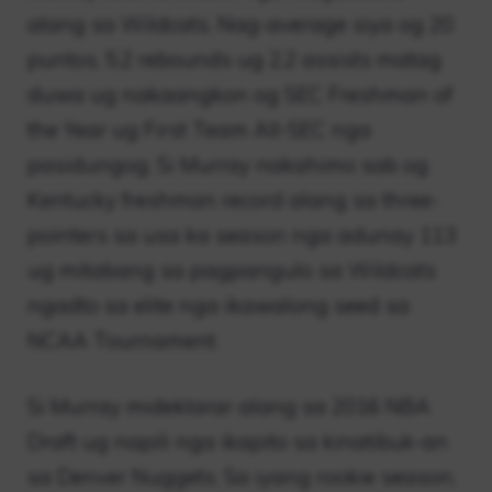
alang sa Wildcats. Nag-average siya og 20
puntos, 5.2 rebounds ug 2.2 assists matag
duwa ug nakaangkon og SEC Freshman of
the Year ug First Team All-SEC nga
pasidungog. Si Murray nakahimo sab og
Kentucky freshman record alang sa three-
pointers sa usa ka season nga adunay 113
ug mitabang sa pagpangulo sa Wildcats
ngadto sa elite nga ikawalong seed sa
NCAA Tournament.
Si Murray mideklarar alang sa 2016 NBA
Draft ug napili nga ikapito sa kinatibuk-an
sa Denver Nuggets. Sa iyang rookie season,