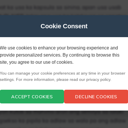
at ka usa ka kapsula sa sinina, apan usa usab
MyPLAYER, lakip ang usa ka koleksyon sa sapatos
nd Edition naghatag kanimo og napulo pa nga
Cookie Consent
ibuk-an, nga adunay usa nga ihatod kada
heck pack.
We use cookies to enhance your browsing experience and
provide personalized services. By continuing to browse this
ng labing maayo alang sa
site, you agree to our use of cookies.
You can manage your cookie preferences at any time in your browser
settings. For more information, please read our privacy policy.
Pagsabak ug Lalaki Human sa Imong Panahon
ACCEPT COOKIES
DECLINE COOKIES
 mas paspas sa duha, gisugyot ni Shettles ang
yon kutob sa mahimo aron ang semilya sa lalaki
igsekso ka pipila ka adlaw sa wala pa ang adlaw