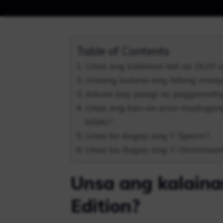
Table of Contents
Unsa ang kalainan tali sa 2k20 
Unsang bulana ang labing maayo
Aduna bay paagi sa paggarantiya
Unsa ang kan-on aron madugang
lalaki?
Unsa ka dugay ang Y Sperm?
Unsa ka dugay ang Y chromoso
Unsa ang kalaina
Edition?