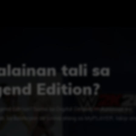
lainan tali sa
end Edition?
egend Edition? Sama sa Digital Deluxe, makadawat ka
sab ka koleksyon sa sinina alang sa MyPLAYER, lakip an