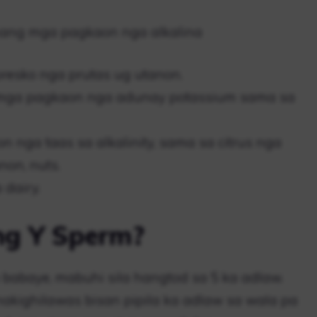
hang mga pagkaon nga alkalina
esko nga prutas ug utanon.
mga pagkaon nga adunay potassium sama sa
nga taas sa alkalinity, sama sa citrus nga
on, nuts.
 dairy.
ng Y Sperm?
babaye, mabuhi sila hangtod sa 5 ka adlaw.
nakighilawas bisan pipila ka adlaw sa wala pa