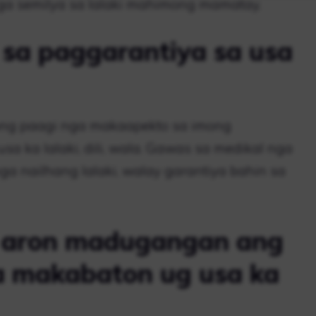
ga semilya sa lalaki mahimong mamatay.
sa paggarantiya sa usa
ong paagi nga makaapekto sa imong
 ka lalaki, dili, wala. Gawas sa medikal nga
a nailhang lalaki, walay garantiya bahin sa
 aron madugangan ang
a makabaton ug usa ka