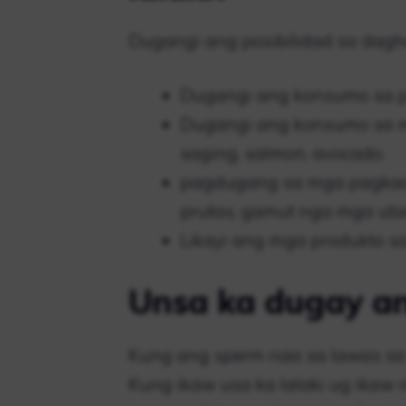
Dugangi ang posibilidad sa dag
Dugangi ang konsumo sa pr
Dugangi ang konsumo sa 
saging, salmon, avocado.
pagdugang sa mga pagkaon 
prutas, gamut nga mga utan
Likayi ang mga produkto sa
Unsa ka dugay a
Kung ang sperm naa sa lawas sa 
Kung ikaw usa ka lalaki ug ikaw 