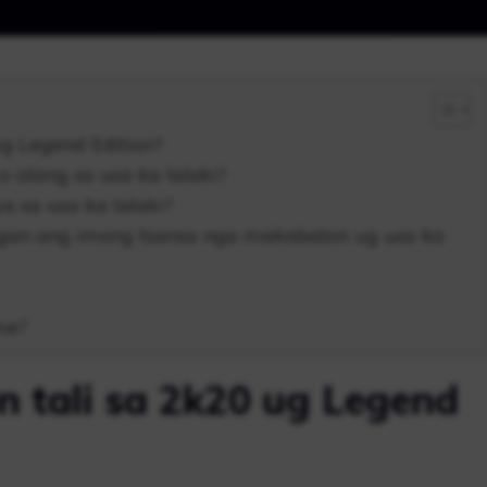
ug Legend Edition?
 alang sa usa ka lalaki?
 sa usa ka lalaki?
an ang imong tsansa nga makabaton ug usa ka
me?
n tali sa 2k20 ug Legend