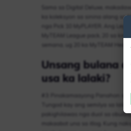
Sama sa Digital Deluxe, makadaw
ka koleksyon sa sinina alang sa 
nga Pick 10 MyPLAYER. Ang Lege
MyTEAM League pack, 20 sa kinat
semana, ug 20 ka MyTEAM Heat C
Unsang bulana a
usa ka lalaki?
#3: Pinakamaayong Panahon sa 
Tungod kay ang semilya sa lalaki
pakighilawas nga duol sa obulas
makaabot una sa itlog. Kung nak