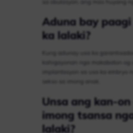
sa obulasyon, ang mas huyang n
Aduna bay paagi 
ka lalaki?
Kung adunay usa ka garantisad
kahigayonan nga makabaton og usa
implantasyon sa usa ka embryo ng
sekso sa imong anak.
Unsa ang kan-on
imong tsansa ng
lalaki?