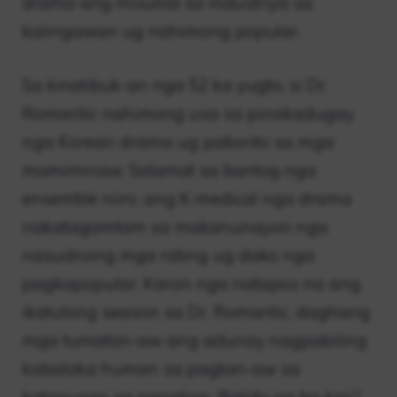
drama ang misulod sa industriya sa
kalingawan ug nahimong popular.
Sa kinatibuk-an nga 52 ka yugto, si Dr.
Romantic nahimong usa sa pinakadugay
nga Korean drama ug paborito sa mga
mamiminaw. Salamat sa bantog nga
ensemble niini, ang K-medical nga drama
nakatagamtam sa makanunayon nga
nasudnong mga rating ug dako nga
pagkapopular. Karon nga natapos na ang
ikatulong season sa Dr. Romantic, daghang
mga tumatan-aw ang adunay nagpabiling
kabalaka human sa pagtan-aw sa
katapusan sa panahon. Balido pa ba kini?