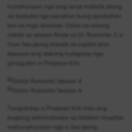
hunahunaon nga ang serye mobalik alang
sa ikaduha nga panahon kung aprobahan
kini sa mga streamer. Gikan sa among
nakita sa season finale sa Dr. Romantic 3, si
Yoon Seo-jeong mibalik sa ospital aron
tapuson ang dakong hulagway nga
gihisgutan ni Propesor Kim.
Tungod kay si Propesor Kim mao ang
bugtong administrador sa Doldam Hospital,
mahunahunaan nga si Seo-Jeong