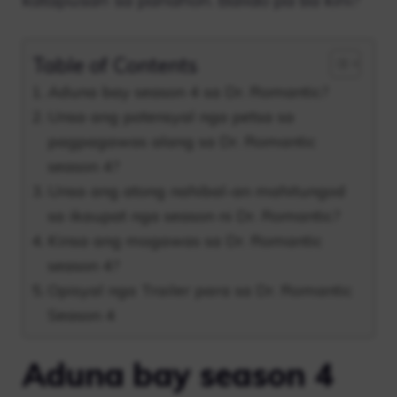
Table of Contents
Aduna bay season 4 sa Dr. Romantic?
Unsa ang potensyal nga petsa sa
pagpagawas alang sa Dr. Romantic
season 4?
Unsa ang atong nahibal-an mahitungod
sa ikaupat nga season ni Dr. Romantic?
Kinsa ang mogawas sa Dr. Romantic
season 4?
Opisyal nga Trailer para sa Dr. Romantic
Season 4
Aduna bay season 4