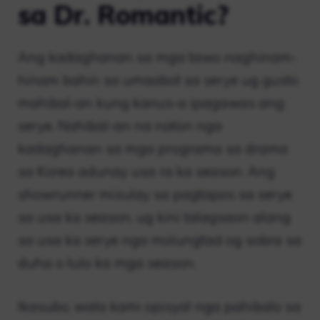
sa Dr. Romantic?
Ang kadaghanan sa mga tawo naghinam-
hinam bahin sa umaabot sa serye ug gusto
mahibal-an kung kanus-a ipagawas ang
serye. Nahibal-an na naton nga
kadaghanan sa mga programa sa drama
sa Korea adunay usa ra ka season. Ang
showrunner misulay sa pagtapos sa serye
sa usa ka season, ug kini talagsaon alang
sa usa ka serye nga molungtad og sobra sa
duha o tulo ka mga season.
Ikasubo, wala kami opisyal nga pahibalo sa