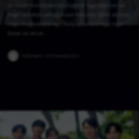
sa South Korea usa ka popular nga kapilian sa
mga tumatan-aw ug busa kanunay kami adunay
mga magbabasa nga nalipay sa kini nga mga
klase sa serye …
Published on:
29 Disyembre 2024