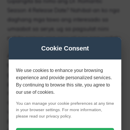
Gipangita ba nimo ang Dr. Romantic
Season 4 Release Date? Nahibal-an ko nga
daghang mga tawo ang interesado sa
umaabot sa serye, ug sa pagsulat niini
nakita namon ang opisyal nga pag-update.
Cookie Consent
Ang serye lagmit nga mag-una sa sunod
tuig kung ang tanan mahuman ingon
We use cookies to enhance your browsing
giplano pagkahuman sa bag-o nga
experience and provide personalized services.
pagpagawas sa ikatulo nga season. Nakita
By continuing to browse this site, you agree to
na namon kung giunsa ang Romantic
our use of cookies.
adunay usa ka nagsunod ug nagpagawas
You can manage your cookie preferences at any time
in your browser settings. For more information,
usa ka modelo matag tuig. Sa
please read our privacy policy.
paghunahuna niini, klaro nga ang ikaupat
nga season sa serye lagmit nga ipasalida