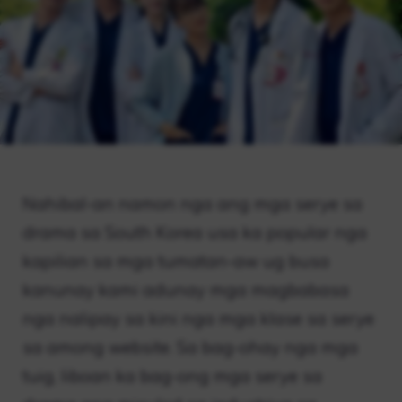
Nahibal-an namon nga ang mga serye sa
drama sa South Korea usa ka popular nga
kapilian sa mga tumatan-aw ug busa
kanunay kami adunay mga magbabasa
nga nalipay sa kini nga mga klase sa serye
sa among website. Sa bag-ohay nga mga
tuig, liboan ka bag-ong mga serye sa