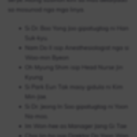
sa mosunod nga mga linya.
Si Dr. Boo Yong Joo gipatugtog ni Han
Suk-kyu.
Nam Do Il isip Anesthesiologist nga si
Woo-min Byeon
Oh Myung Shim isip Head Nurse Jin
Kyung
Si Park Eun Tak maoy gidula ni Kim
Min-Jae.
Si Dr. Jeong In Soo gipatugtog ni Yoon
Na-moo.
Im Won-hee as Manager Jang Gi Tae
Choi Jin-ho isip Direktor Do Yoon Wan