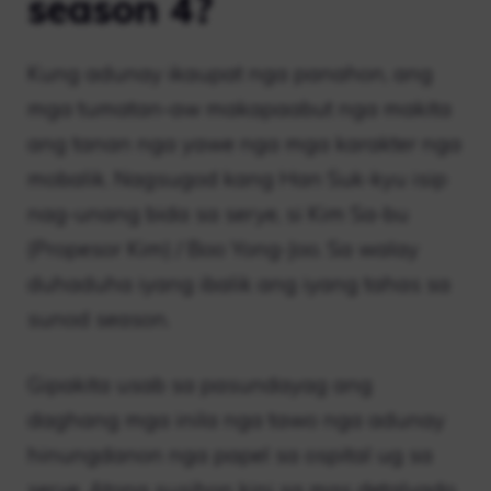
season 4?
Kung adunay ikaupat nga panahon, ang
mga tumatan-aw makapaabut nga makita
ang tanan nga yawe nga mga karakter nga
mobalik. Nagsugod kang Han Suk-kyu isip
nag-unang bida sa serye, si Kim Sa-bu
(Propesor Kim) / Boo Yong-Joo. Sa walay
duhaduha iyang ibalik ang iyang tahas sa
sunod season.
Gipakita usab sa pasundayag ang
daghang mga inila nga tawo nga adunay
hinungdanon nga papel sa ospital ug sa
serye. Atong susihon kini sa mas detalyado