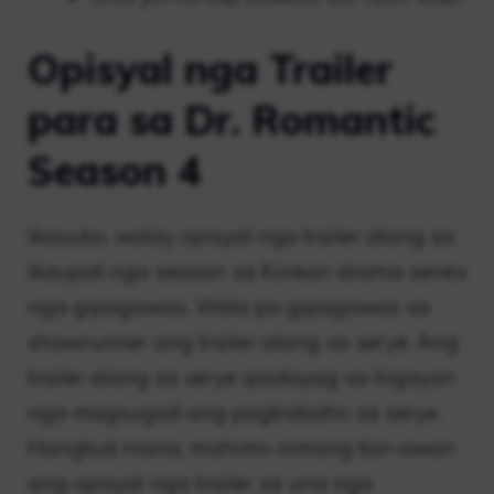
Opisyal nga Trailer
para sa Dr. Romantic
Season 4
Ikasubo, walay opisyal nga trailer alang sa
ikaupat nga season sa Korean drama series
nga gipagawas. Wala pa gipagawas sa
showrunner ang trailer alang sa serye. Ang
trailer alang sa serye ipadayag sa higayon
nga magsugod ang pagtrabaho sa serye.
Hangtud niana, mahimo nimong tan-awon
ang opisyal nga trailer sa una nga