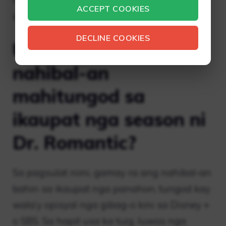
ACCEPT COOKIES
sa 2024 o 2025.
DECLINE COOKIES
Unsa ang atong
nahibal-an
mahitungod sa
ikaupat nga season ni
Dr. Romantic?
Sa pagsulat niini, gamay ra ang nahibal-an
bahin sa ikaupat nga panahon, tungod kay
wala’y opisyal nga gibag-o kini sa Disney +
o SBS. Sa hapit usa ka tuig, luwas nga