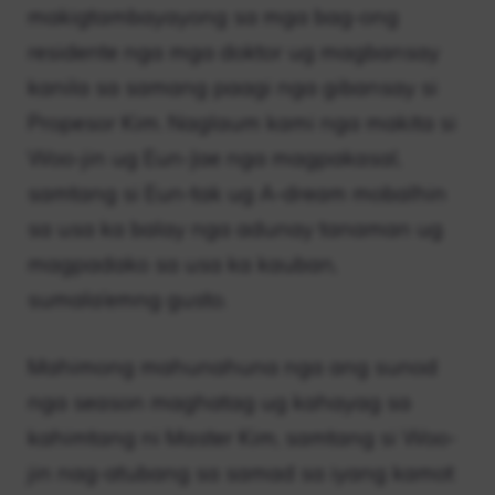
makigtambayayong sa mga bag-ong
residente nga mga doktor ug magbansay
kanila sa samang paagi nga gibansay si
Propesor Kim. Naglaum kami nga makita si
Woo-jin ug Eun-Jae nga magpakasal,
samtang si Eun-tak ug A-dream mobalhin
sa usa ka balay nga adunay tanaman ug
magpadako sa usa ka kauban,
sumala’emng gusto.
Mahimong mahunahuna nga ang sunod
nga season maghatag ug kahayag sa
kahimtang ni Master Kim, samtang si Woo-
jin nag-atubang sa samad sa iyang kamot