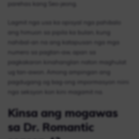
parehas kang Seo-jeong.
Lagmit nga usa ka opisyal nga pahibalo
ang himuon sa pipila ka bulan, kung
nahibal-an na ang katapusan nga mga
numero sa pagtan-aw, apan sa
pagkakaron kinahanglan naton maghulat
ug tan-awon. Among ampingan ang
pagdugang og bag-ong impormasyon niini
nga seksyon kon kini magamit na.
Kinsa ang mogawas
sa Dr. Romantic