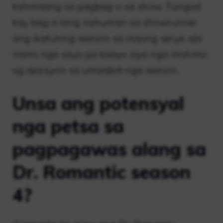
kahimtang sa pagbag-o sa show. Tungod
kay bag-o lang nahuman sa showrunner
ang ikatulong season sa maong serye, abi
namo nga sayo pa kaayo siya nga mohimo
og desisyon sa umaabot nga season.
Unsa ang potensyal
nga petsa sa
pagpagawas alang sa
Dr. Romantic season
4?