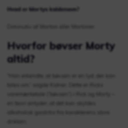
Hvad er Mortys kaldenavn?
Diminutiv af Morton eller Mortimer.
Hvorfor bøvser Morty
altid?
“Han erkendte, at bøvsen er en lyd, der kan
tales om,” sagde Kidner. Dette er Ricks
varemærketale (“bøvsen”) i Rick og Morty –
en teori antyder, at det kan skyldes
alkoholisk gastritis fra karakterens store
drikkeri.