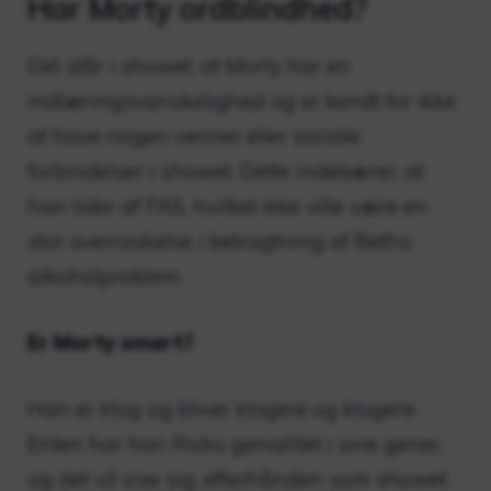
Har Morty ordblindhed?
Det står i showet, at Morty har en
indlæringsvanskelighed og er kendt for ikke
at have nogen venner eller sociale
forbindelser i showet. Dette indebærer, at
han lider af FAS, hvilket ikke ville være en
stor overraskelse i betragtning af Beths
alkoholproblem.
Er Morty smart?
Han er klog og bliver klogere og klogere.
Enten har han Ricks genialitet i sine gener,
og det vil vise sig, efterhånden som showet