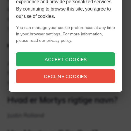
experience and provide personalized services.
karakteristiske sorte komedie. I denne
By continuing to browse this site, you agree to
our use of cookies.
episode afsløres det, at Morty på grund af
sin traumatiske oplevelse med Mr.
You can manage your cookie preferences at any time
in your browser settings. For more information,
please read our privacy policy.
Hvad er forkortelsen for Morty?
ACCEPT COOKIES
Alder. 14. Mortimer “Morty” Smith er en af ​​
hovedpersonerne i den amerikanske
DECLINE COOKIES
animationsserie Rick and Morty.
Hvad er Mortys rigtige navn?
Justin Rolland