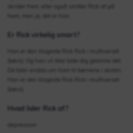
skrider frem, eller også smitter Rick af på
ham, men ja, det er han.
Er Rick virkelig smart?
Han er den klogeste Rick Rick i multiverset
(bøvs). Og han vil ikke lade dig glemme det.
De taler endda om ham til børnene i skolen.
Han er den klogeste Rick Rick i multiverset
(bøvs).
Hvad lider Rick af?
depression