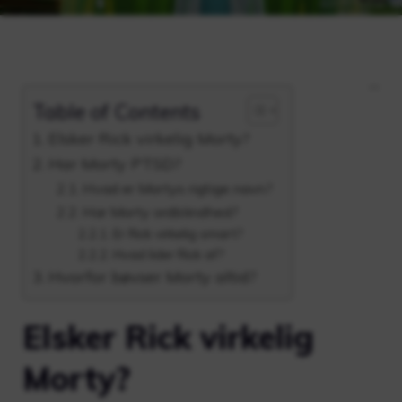
Table of Contents
Elsker Rick virkelig Morty?
Har Morty PTSD?
Hvad er Mortys rigtige navn?
Har Morty ordblindhed?
Er Rick virkelig smart?
Hvad lider Rick af?
Hvorfor bøvser Morty altid?
Elsker Rick virkelig
Morty?