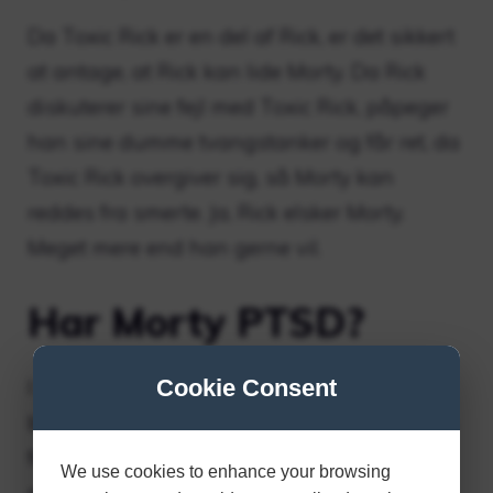
Da Toxic Rick er en del af Rick, er det sikkert
at antage, at Rick kan lide Morty. Da Rick
diskuterer sine fejl med Toxic Rick, påpeger
han sine dumme tvangstanker og får ret, da
Toxic Rick overgiver sig, så Morty kan
reddes fra smerte. Ja, Rick elsker Morty.
Meget mere end han gerne vil.
Har Morty PTSD?
Cookie Consent
I modsætning til resten af ​​serien, som er
bemærkelsesværdig for sin nihilistiske sans
for humor, har denne episode en meget
We use cookies to enhance your browsing
mørk tone, der er langt fra seriens