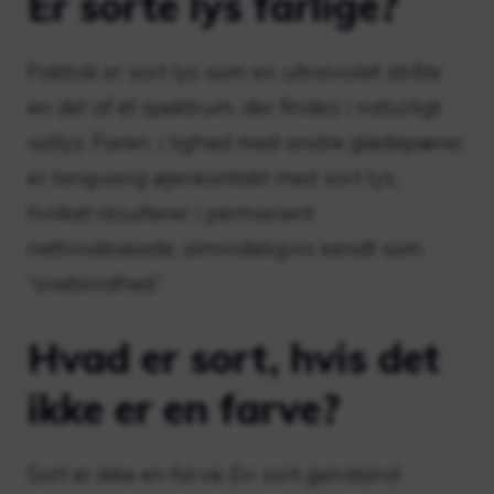
Er sorte lys farlige?
Faktisk er sort lys som en ultraviolet stråle
en del af et spektrum, der findes i naturligt
sollys. Faren, i lighed med andre glødepærer,
er langvarig øjenkontakt med sort lys,
hvilket resulterer i permanent
nethindeskade, almindeligvis kendt som
“sneblindhed.”
Hvad er sort, hvis det
ikke er en farve?
Sort er ikke en farve; En sort genstand