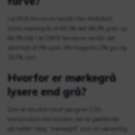
farve?
I et RGB-farverum består Hex #a9a9a9
(alias mørkegrå) af 66,3% rød, 66,3% grøn og
66,3% blå. I et CMYK-farverum består det
derimod af 0% cyan, 0% magenta, 0% gul og
33,7% sort.
Hvorfor er mørkegrå
lysere end grå?
Som et resultat heraf gengiver CSS-
kombinationsfarvelisten, der er gældende
på nettet i dag, “mørkegrå” som en væsentlig