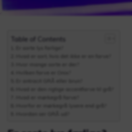
Table of Contents
Er sorte lys farlige?
Hvad er sort, hvis det ikke er en farve?
Hvor mange sorte er der?
Hvilken farve er Onix?
Er antracit GRÅ eller brun?
Hvad er den rigtige accentfarve til grå?
Hvad er mørkegrå farve?
Hvorfor er mørkegrå lysere end grå?
Hvordan ser GRÅ ud?