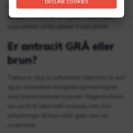
DECLINE COOKIES
Farverne på dens bånd spænder fra sort til
næsten enhver farve. Typisk indeholder
onyx-prøver sorte og/eller hvide striber.
Er antracit GRÅ eller
brun?
Trækul er dog et sofistikeret alternativ til sort
og en dramatisk mulighed sammenlignet
med lysere neutrale nuancer. Nogle kultoner
ser ud til at være helt neutrale, men har
antydninger af brun eller grøn som en
undertone.