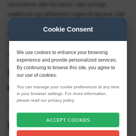
absorberer alle farverne i det synlige
spektrum og reflekterer ingen til øjnene. Det
grå område omkring sort: En sort genstand
Cookie Consent
kan se sort ud, men teknisk set kan den
stadig reflektere lys. I fysik er en sort krop en
perfekt absorber af lys.
We use cookies to enhance your browsing
experience and provide personalized services.
By continuing to browse this site, you agree to
Hvor mange sorte er
our use of cookies.
der?
You can manage your cookie preferences at any time
in your browser settings. For more information,
please read our privacy policy.
+50 nuancer af sort farve.
ACCEPT COOKIES
Hvilken farve er Onix?