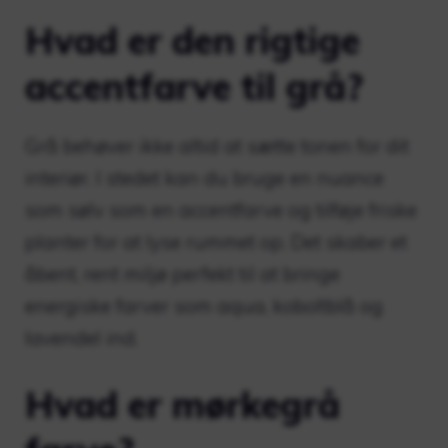
Hvad er den rigtige
accentfarve til grå?
Grå behøver ikke altid at sætte tonen for dit
interiør. I stedet kan du bruge en nuance
som sølv som en accentfarve og tilføje friske
planter for at lyse rummet op. Det skaber et
åbent, rent miljø perfekt til at bringe
energiske farver som aqua, koboltblå og
lavendel ind.
Hvad er mørkegrå