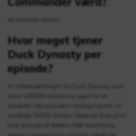
Commander værd?
40 millioner dollars
Hvor meget tjener
Duck Dynasty per
episode?
at rollebesætningen fra Duck Dynasty, som
tjener 200.000 dollars om ugen for at
optræde i det populære realityprogram, vil
modtage 70.000 dollars i føderale tilskud for
hver episode af statens A&E-kabelshow,
selvom Louisiana for nylig har sikret sig