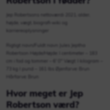
Robertson i fødder?
Jep Robertsons nettoværdi 2021, alder,
højde, vægt, biografi-wiki og
karriereoplysninger
Rigtigt navn/Fuldt navn Jules Jeptha
Robertson Højde/Højde: I centimeter – 183
cm i fod og tommer – 6′ 0″ Vægt: I kilogram –
73 kg I pund – 161 lbs Øjenfarve: Brun
Hårfarve: Brun
Hvor meget er Jep
Robertson værd?