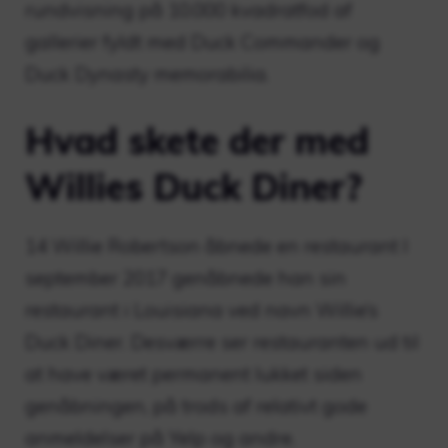
rundvisning på 10.000 kvadratfod af
gallerier fyldt med Duck Commander og
Duck Dynasty memorabilia.
Hvad skete der med
Willies Duck Diner?
14 Willie Robertson åbnede en restaurant I
september 2017 genåbnede han sin
restaurant i Louisiana ved navn Willie’s
Duck Diner. Desværre ser restauranten ud til
at have været permanent lukket siden
genåbningen, på trods af relativt gode
anmeldelser på Yelp og andre.