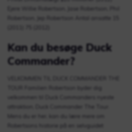
Ejere Willie Robertson, Jase Robertson, Phil
Robertson, Jep Robertson Antal ansatte 15
(2011) 75 (2012)
Kan du besøge Duck
Commander?
VELKOMMEN TIL DUCK COMMANDER THE
TOUR Familien Robertson byder dig
velkommen til Duck Commanders nyeste
attraktion, Duck Commander The Tour.
Mens du er her, kan du lære mere om
Robertsons historie på en selvguidet