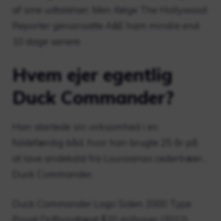
af sine udtalelser. Men ifølge The Hollywood
Reporter genansatte A&E ham mindre end
10 dage senere.
Hvem ejer egentlig
Duck Commander?
Han startede sin virksomhed i en
faldefærdig båd, hvor han brugte 25 år på
at lave andekald fra Louisianas cedertræer…
Duck Commander.
Duck Commander Logo Siden 2000 Type
Privat Driftsindtægt $20 millioner (2012)