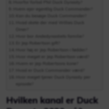
Hvorfor forlod Phil Duck Dynasty?
Hvem ejer egentlig Duck Commander?
Kan du besøge Duck Commander?
Hvad skete der med Willies Duck
Diner?
Hvor bor Andedynastiets familie?
Er Jep Robertson gift?
Hvor høj er Jep Robertson i fødder?
Hvor meget er Jep Robertson værd?
Hvem er Jep Robertsons kone?
Hvad er Duck Commander værd?
Hvor meget tjener Duck Dynasty per
episode?
Hvilken kanal er Duck