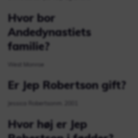
Hvor bor
Andedynastiets
familie?
West Monroe
Er Jep Robertson gift?
Jessica Robertsonm. 2001
Hvor høj er Jep