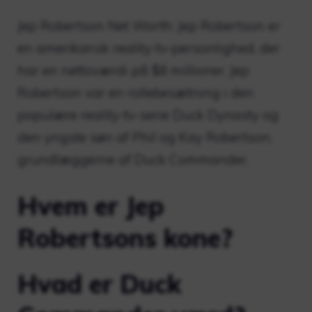
Jep Robertson Net Worth: Jep Robertson er
en amerikansk reality-tv-personlighed, der
har en nettoværdi på $8 millioner. Jep
Robertson var en rollebesætning i den
populære reality-tv-serie Duck Dynasty og
den yngste søn af Phil og Kay Robertson,
grundlæggerne af Duck Commander.
Hvem er Jep
Robertsons kone?
Hvad er Duck