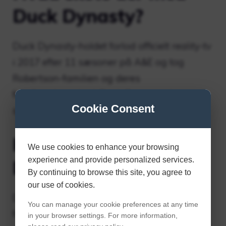
Duck Dynasty?
Duck Dynasty-holdet forlod officielt reality-tv
i 2017 efter 11 sæsoner på A&E og tog
Robertson-familien og deres
familievirksomhed, Duck Commander, med
Cookie Consent
sig.
Hvor meget af Duck
We use cookies to enhance your browsing
experience and provide personalized services.
Dynasty er skrevet?
By continuing to browse this site, you agree to
our use of cookies.
De situationer, vi ser på showet, er
You can manage your cookie preferences at any time
fuldstændigt manuskripter. Men i disse
in your browser settings. For more information,