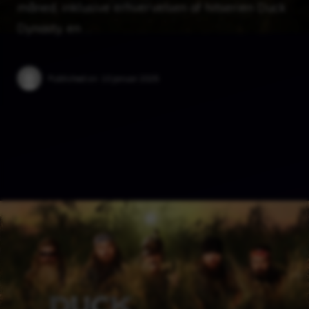
måned, inklusive erhvervelsen af ​​hitserien Duck
Dynasty, en …
Published on:
10 januar 2025