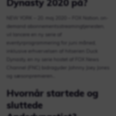
Dynasty 2020 på?
NEW YORK – 20. maj 2020 – FOX Nation, on-
demand abonnementsstreamingtjenesten,
vil lancere en ny serie af
eventyrprogrammering for juni måned,
inklusive erhvervelsen af ​​hitserien Duck
Dynasty, en ny serie hostet af FOX News
Channel (FNC) bidragyder Johnny Joey Jones
og sæsonpremieren…
Hvornår startede og
sluttede