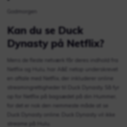
Godmorgen
Kan du se Duck
Dynasty på Netflix?
Mens de fleste netværk får deres indhold fra
Netflix og Hulu, har A&E netop underskrevet
en aftale med Netflix, der inkluderer online
streamingrettigheder til Duck Dynasty. Så fyr
op for Netflix på bagsædet på din Hummer,
for det er nok den nemmeste måde at se
Duck Dynasty online. Duck Dynasty vil ikke
streame på Hulu.