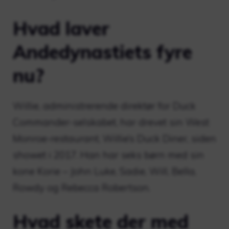
Hvad laver
Andedynastiets fyre
nu?
Willie, administrerende direktør for Duck
Commander-selskabet, har drevet sin West
Monroe-restaurant, Willie’s Duck Diner, siden
showet i 2017. Han har seks børn med sin
kone Korie – John Luke, Sadie, Will, Bella,
Rowdy og Rebecca Robertson.
Hvad skete der med