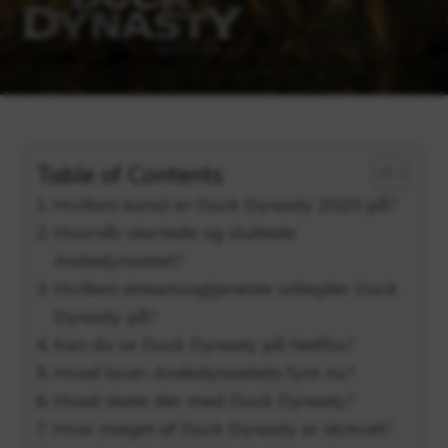
Table of Contents
Hvilken kanal er Duck Dynasty 2020 på?
Hvornår startede og sluttede
Andedynastiet?
Hvilken streamingtjeneste arbejder Duck
Dynasty på?
Kan du se Duck Dynasty på Netflix?
Hvad laver Andedynastiets fyre nu?
Hvad skete der med Duck Dynasty?
Hvor meget af Duck Dynasty er skrevet?