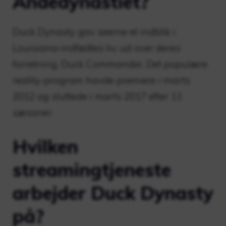
Andedynastiet?
Duck Dynasty gav seerne et indblik i
Louisiana-indfødtes liv, ud over deres
forretning, Duck Commander. Det populære
reality-program havde premiere i marts
2012 og sluttede i marts 2017 efter 11
sæsoner.
Hvilken
streamingtjeneste
arbejder Duck Dynasty
på?