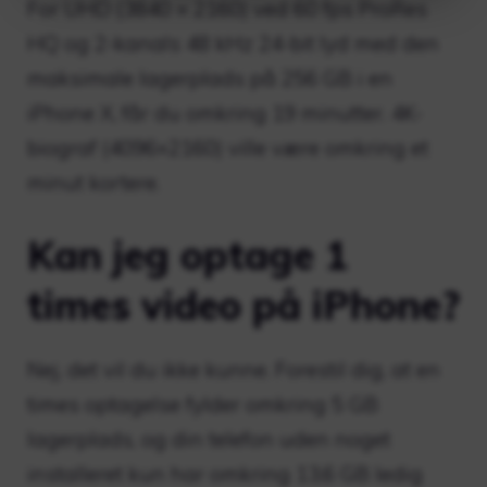
For UHD (3840 × 2160) ved 60 fps ProRes
HQ og 2-kanals 48 kHz 24-bit lyd med den
maksimale lagerplads på 256 GB i en
iPhone X, får du omkring 19 minutter. 4K-
biograf (4096×2160) ville være omkring et
minut kortere.
Kan jeg optage 1
times video på iPhone?
Nej, det vil du ikke kunne. Forestil dig, at en
times optagelse fylder omkring 5 GB
lagerplads, og din telefon uden noget
installeret kun har omkring 13,6 GB ledig