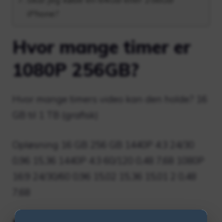
iPhone?
Hvor mange timer er
1080P 256GB?
Hvor mange timers video kan den holde? 16
GB til 1 TB (grafisk)
Opløsning 16 GB 256 GB 1440P 4:3 24/30
0,96 15,36 1440P 4:3 60/120 0,48 7,68 1080P
16:9 24/30/60 0,96 15,02 15,36 15,01 2 0,48
7,68