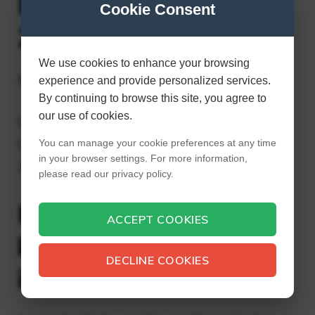
Hvor mange film kan
Cookie Consent
256 GB gemme?
We use cookies to enhance your browsing
hukommelsesdiagram
experience and provide personalized services.
By continuing to browse this site, you agree to
our use of cookies.
Lagerkapacitet1 Fotos (komprimeret JPEG)
Lagerforbrug HD-film 8 MP .MKV 64 GB
You can manage your cookie preferences at any time
in your browser settings. For more information,
24.000 5.128 GB 48.000 10.256 GB 96.000 21
please read our privacy policy.
Hvor meget 4K-video
ACCEPT COOKIES
kan en 256 GB iPhone
DECLINE COOKIES
indeholde?