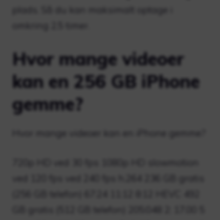
plads. Så du kan maksimalt optage i
omkring 2,5 timer.
Hvor mange videoer
kan en 256 GB iPhone
gemme?
Hvor mange videoer kan en iPhone gemme?
720p HD ved 30 fps 1080p HD slowmotion
ved 120 fps ved 240 fps h.264 236 GB gratis
(256 GB telefon) 67:24 11:12 8:12 HEVC 492
GB gratis (512 GB telefon) 205:048 2: 17.00 5