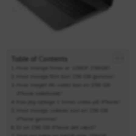
Table of Contents
Hvor mange timer er 1080P 256GB?
Hvor mange film kan 256 GB gemme?
Hvor meget 4K-video kan en 256 GB
iPhone indeholde?
Kan jeg optage 1 times video på iPhone?
Hvor mange videoer kan en 256 GB
iPhone gemme?
Er en 256 GB iPhone det værd?
Skal jeg købe en 64GB eller 256GB