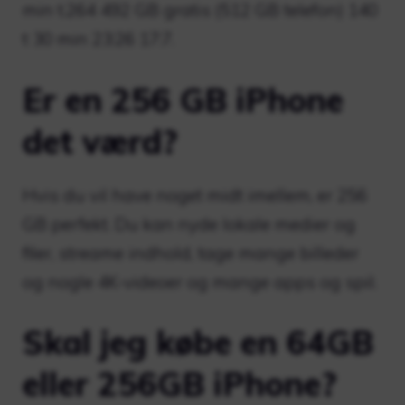
min t.264 492 GB gratis (512 GB telefon) 140
t 30 min 23:26 17:7.
Er en 256 GB iPhone
det værd?
Hvis du vil have noget midt imellem, er 256
GB perfekt. Du kan nyde lokale medier og
filer, streame indhold, tage mange billeder
og nogle 4K-videoer og mange apps og spil.
Skal jeg købe en 64GB
eller 256GB iPhone?