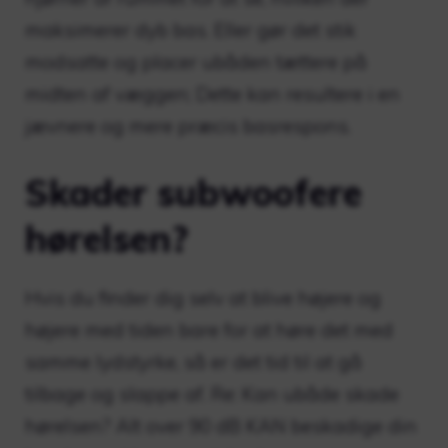
maksimerer dyb bas. Eller gør det stik
modsatte og placer ubåden tættere på
midten af ​​væggen; Dette kan resultere i en
jævnere og mere præcis basrespons.
Skader subwoofere
hørelsen?
Hvis du finder dig selv at blive højere og
højere med tiden bare for at høre det med
samme lydstyrke, så er det tid til at gå
tilbage og slappe af. Re: Kan ubåde skade
hørelsen? Alt over 90 dB KAN beskadige din