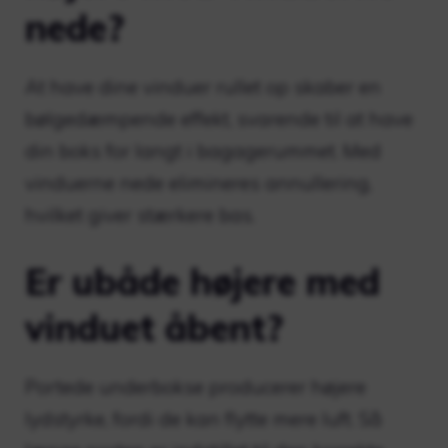
nede?
At have dine vinduer rullet op skaber en
bølgedæmpende effekt, svarende til at have
din boks for langt i bagagerummet. Med
vinduerne nede elimineres annullering,
hvilket giver stærkere bas.
Er ubåde højere med
vinduet åbent?
Portede underbokse producerer højere
lydstyrke, fordi de kan flytte mere luft. Så