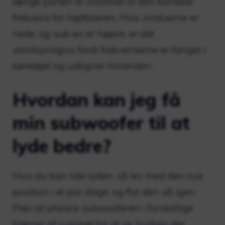
længe porten er indstillet til den korrekte
frekvens for højttaleren. Hvis vinduerne er
nede, og sub-en er højere, er det
sandsynligvis fordi frekvenserne er fanget i
køretøjet og udligner hinanden.
Hvordan kan jeg få
min subwoofer til at
lyde bedre?
Hvis du kan lide lyden, så lev med den nye
position i et par dage, og flyt den så igen.
Prøv at placere subwooferen i forskellige
hjørner af rummet for at se, hvilken der