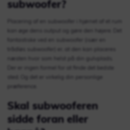
subwoofer?
Placering af en subwoofer i hjørnet af et rum
kan øge dens output og gøre den højere. Det
fantastiske ved en subwoofer (især en
trådløs subwoofer) er, at den kan placeres
næsten hvor som helst på din gulvplads.
Der er ingen formel for at finde det bedste
sted. Og det er virkelig din personlige
præference.
Skal subwooferen
sidde foran eller