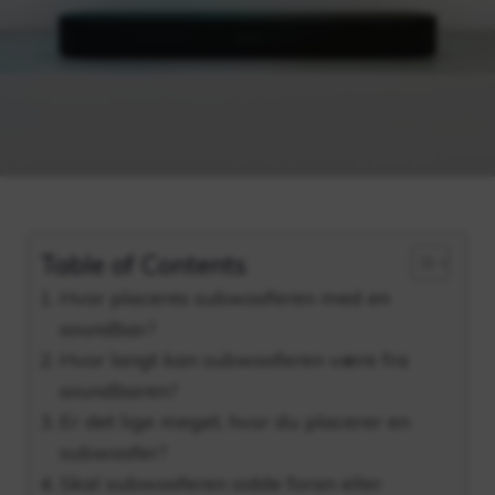
Table of Contents
Hvor placeres subwooferen med en
soundbar?
Hvor langt kan subwooferen være fra
soundbaren?
Er det lige meget, hvor du placerer en
subwoofer?
Skal subwooferen sidde foran eller