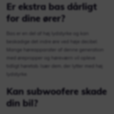
Er ekstra bas dårligt
for dine ører?
Bas er en del af høj lydstyrke og kan
beskadige det indre øre ved høje decibel.
Mange høreapparater af denne generation
med ørepropper og høreværn vil opleve
tidligt høretab. Især dem, der lytter med høj
lydstyrke.
Kan subwoofere skade
din bil?