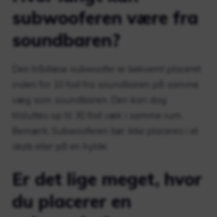
subwooferen være fra
soundbaren?
Den trådløse subwoofer er bekvemt placeret
inden for 10 fod fra soundbaren på samme
væg som soundbaren. Den kan dog
tilsluttes op til 30 fod væk i samme rum.
Bemærk: Subwooferen bør ikke placeres i et
skab eller på en hylde.
Er det lige meget, hvor
du placerer en