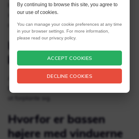
bedst at placere sub’en i et hjørne bag tv-
By continuing to browse this site, you agree to
our use of cookies.
standeren, da den tunge stander og tv vil
absorbere noget af sub’ens kraft.
You can manage your cookie preferences at any time
in your browser settings. For more information,
please read our privacy policy.
Hvorfor vender ubåde
bagud?
ACCEPT COOKIES
DECLINE COOKIES
Alle ubåde flytter primært luft, vendt mod
bagsædet er der mindre luftrum til lydbølger
at forplante sig.
Hvorfor er bassen
højere med vinduerne