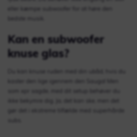
eller kæmpe subwoofer for at høre den
bedste musik.
Kan en subwoofer
knuse glas?
Du kan knuse ruden med din ubåd, hvis du
kaster den lige igennem den Sauga! Men
som xpr sagde, med dit setup behøver du
ikke bekymre dig. Ja, det kan ske, men det
gør det i ekstreme tilfælde med superhårde
subs.