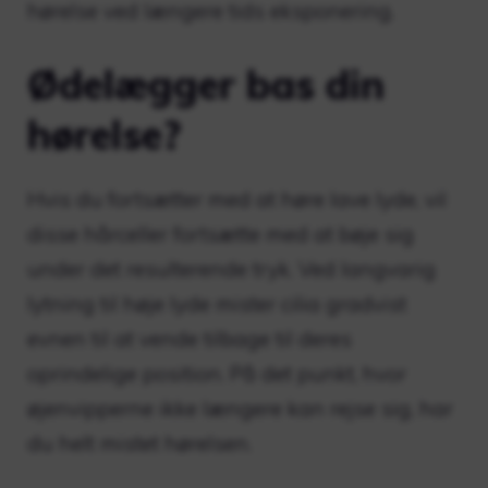
hørelse ved længere tids eksponering.
Ødelægger bas din
hørelse?
Hvis du fortsætter med at høre lave lyde, vil
disse hårceller fortsætte med at bøje sig
under det resulterende tryk. Ved langvarig
lytning til høje lyde mister cilia gradvist
evnen til at vende tilbage til deres
oprindelige position. På det punkt, hvor
øjenvipperne ikke længere kan rejse sig, har
du helt mistet hørelsen.