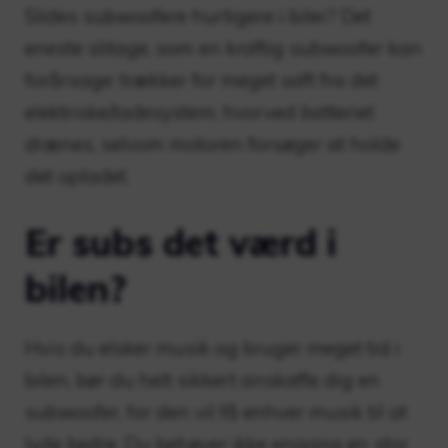
Slides subwoofere hurtigere i biler? Det
eneste slitage, som en kraftig subwoofer kan
forårsage: trækker for meget saft fra det
elektriske/ladesystem, hvorved batteriet
drænes, selvom motoren forsøger at holde
det opladet.
Er subs det værd i
bilen?
Hvis du elsker musik og bruger meget tid i
bilen, bør du helt sikkert anskaffe dig en
subwoofer, for den vil få enhver musik til at
lyde bedre. Du behøver ikke engang en stor