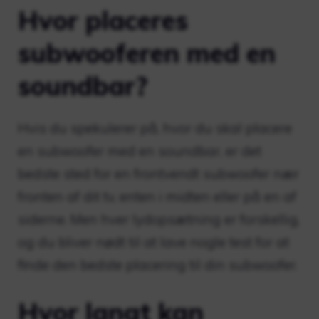
Hvor placeres
subwooferen med en
soundbar?
Hvis du spekulerer på, hvor du skal placere
en subwoofer med en soundbar, er det
bedste sted for en frontvendt subwoofer nær
fronten af ​​dit tv, enten i midten eller på en af ​​
siderne. Men hver lydopsætning er forskellig,
og du bliver nødt til at lave nogle test for at
finde den bedste placering til din subwoofer.
Hvor langt kan