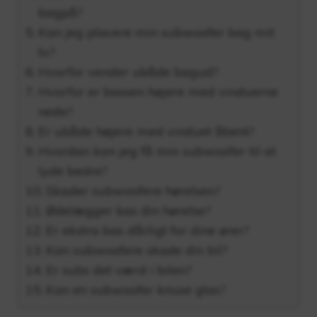
bagpå?
Kan jeg placere min subwoofer bag mit
tv?
Hvorfor vender ubåde bagud?
Hvorfor er bassen højere med vinduerne
nede?
Er ubåde højere med vinduet åbent?
Hvordan kan jeg få min subwoofer til at
lyde bedre?
Skader subwoofere hørelsen?
Ødelægger bas din hørelse?
Er ekstra bas dårligt for dine ører?
Kan subwoofere skade din bil?
Er subs det værd i bilen?
Kan en subwoofer knuse glas?