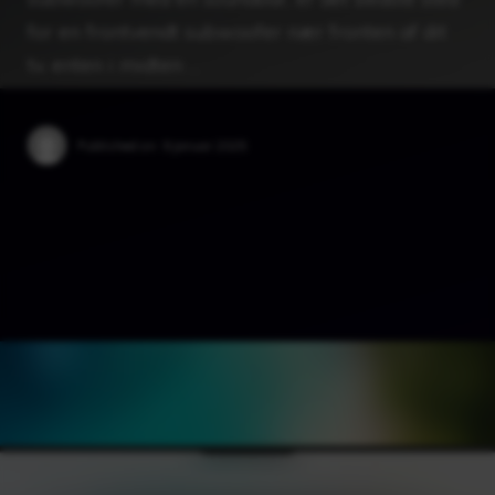
for en frontvendt subwoofer nær fronten af ​​dit
tv, enten i midten …
Published on:
9 januar 2025