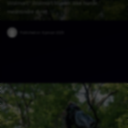
Walmart? Walmart tillader ikke hunde,
medmindre dyret …
Published on:
6 januar 2025