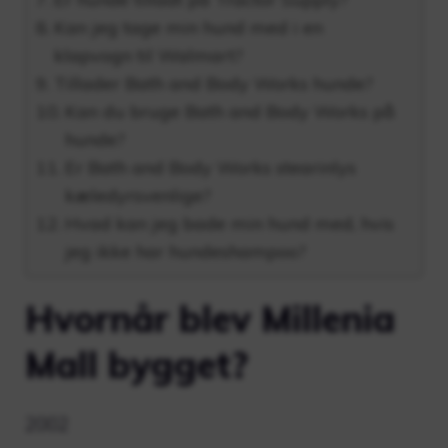
Kan jeg tage min hund med i en
klapvogn til Walmart?
Tillader Bath and Body Works hunde?
Kan du bruge Bath and Body Works på
hunde?
Er Bath and Body Works stearinlys
kæledyrsvenlige?
Hvad kan jeg bade min hund med, hvis
jeg ikke har hundeshampoo?
Hvornår blev Millenia
Mall bygget?
2002