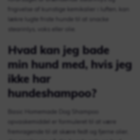
frigivelse af kunstige kemikalier i luften, kan
lækre lugte friste hunde til at snacke
stearinlys, voks eller olie.
Hvad kan jeg bade
min hund med, hvis jeg
ikke har
hundeshampoo?
Basic Homemade Dog Shampoo
opvaskemiddel er formuleret til at være
fremragende til at skære fedt og fjerne olier,