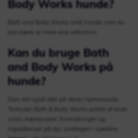
Body Works hunde?
Bath and Body Works små hunde, som du
kan bære, er mere end velkomne.
Kan du bruge Bath
and Body Works på
hunde?
Som det også står på deres hjemmeside,
“forbyder Bath & Body Works politik at teste
vores mærkevarer, formuleringer og
ingredienser på dyr, undtagen i sjældne