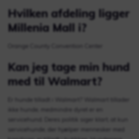
Hvilken afdeling ligger
Millenia Mall i?
Orange County Convention Center
Kan jeg tage min hund
med til Walmart?
Er hunde tilladt i Walmart? Walmart tillader
ikke hunde, medmindre dyret er en
servicehund. Deres politik siger klart, at kun
servicehunde, der hjælper mennesker med