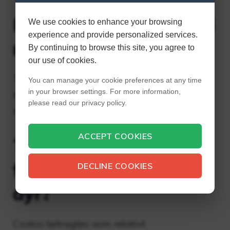
Kan jeg tage min hund
We use cookies to enhance your browsing
experience and provide personalized services.
med til CVS?
By continuing to browse this site, you agree to
our use of cookies.
Tillader CVS hunde? Ja, CVS er en
You can manage your cookie preferences at any time
in your browser settings. For more information,
hundevenlig virksomhed, der tillader alle
please read our privacy policy.
hunde i sine lokaler.
ACCEPT COOKIES
Tillader Costco
følelsesmæssig støtte
DECLINE COOKIES
dyr?
Costco betragtes som relativt