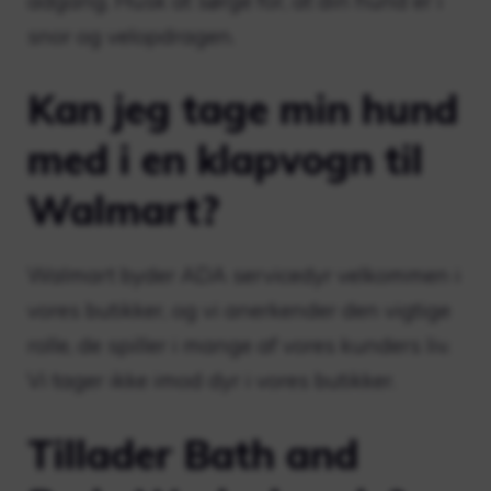
adgang. Husk at sørge for, at din hund er i
snor og velopdragen.
Kan jeg tage min hund
med i en klapvogn til
Walmart?
Walmart byder ADA servicedyr velkommen i
vores butikker, og vi anerkender den vigtige
rolle, de spiller i mange af vores kunders liv.
Vi tager ikke imod dyr i vores butikker.
Tillader Bath and