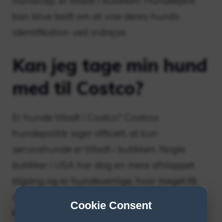
handicap, er tilladt i butikken. Hundeejere
kan blive bedt om at vise deres hunds
identifikation ved indrejse.
Kan jeg tage min hund
med til Costco?
Er hunde tilladt i Costco? Costcos
hundepolitik siger officielt, at kun
servicehunde er tilladt i butikken. Nogle
butikker i USA har dog en mere afslappet
tilgang og er hundevenlige, hvor meget få
ansatte tjekker identiteten på hunde, der
Cookie Consent
kommer ind i butikken.