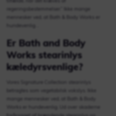
tilfælde, når det kræves af
regeringsbestemmelser.” Ikke mange
mennesker ved, at Bath & Body Works er
hundevenlig. .
Er Bath and Body
Works stearinlys
kæledyrsvenlige?
Vores Signature Collection stearinlys
betragtes som vegetabilsk vokslys. Ikke
mange mennesker ved, at Bath & Body
Works er hundevenlig. Ud over skaderne
forårsaget af brændende stearinlys og