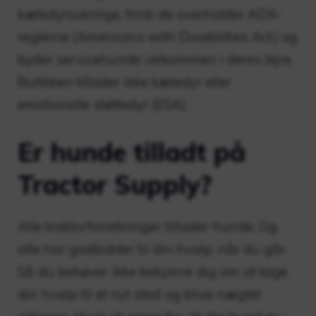
kæledyrsvenlige, fordi de overholder ADA-
reglerne (Americans with Disabilities Act) og
byder servicehunde velkommen i deres lejre.
Butikken tillader ikke kæledyr eller
emotionelle støttedyr (ESA).
Er hunde tilladt på
Tractor Supply?
Alle traktorforretninger tillader hunde. Og
alle har godbidder til din hvalp, når du går.
Så du behøver ikke bekymre dig om at tage
din hvalp til et nyt sted og blive nægtet