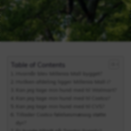
Table of Contents
Hvornår blev Millenia Mall bygget?
Hvilken afdeling ligger Millenia Mall i?
Kan jeg tage min hund med til Walmart?
Kan jeg tage min hund med til Costco?
Kan jeg tage min hund med til CVS?
Tillader Costco følelsesmæssig støtte
dyr?
Er hunde tilladt på Tractor Supply?