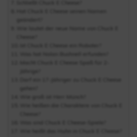
Schließt Chuck E Cheese?
Hat Chuck E Cheese seinen Namen
geändert?
Wie lautet der neue Name von Chuck E
Cheese?
Ist Chuck E Cheese ein Roboter?
Was hat Nolan Bushnell erfunden?
Macht Chuck E Cheese Spaß für 2-
Jährige?
Darf ein 17-Jähriger zu Chuck E Cheese
gehen?
Wie groß ist Herr Münch?
Wie heißen die Charaktere von Chuck E
Cheese?
Was sind Chuck E Cheese-Spiele?
Wie heißt das Huhn in Chuck E Cheese?