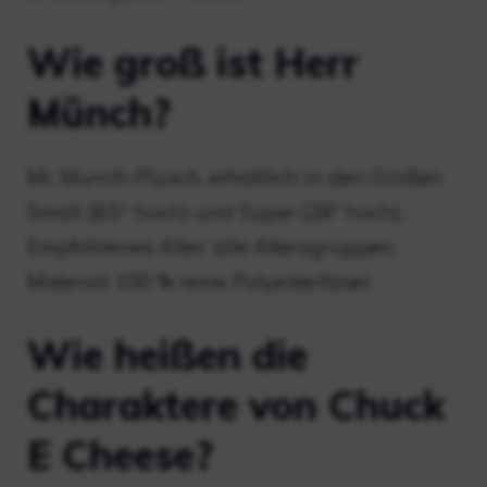
Wie groß ist Herr
Münch?
Mr. Munch-Plüsch, erhältlich in den Größen
Small (8,5″ hoch) und Super (28″ hoch).
Empfohlenes Alter: alle Altersgruppen.
Material: 100 % reine Polyesterfaser.
Wie heißen die
Charaktere von Chuck
E Cheese?