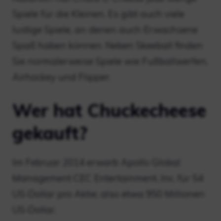
Spiele für die Kleinen. Es gibt auch viele
lustige Spiele, an denen auch Erwachsene
Spaß haben können. Neben Skeeball finden
Sie normalerweise Spiele wie Fußballwerfen,
Airhockey und Flipper.
Wer hat Chuckecheese
gekauft?
Im Februar 2014 erwarb Apollo Global
Management CEC Entertainment, Inc. für 54
US-Dollar pro Aktie, also etwa 950 Millionen
US-Dollar.