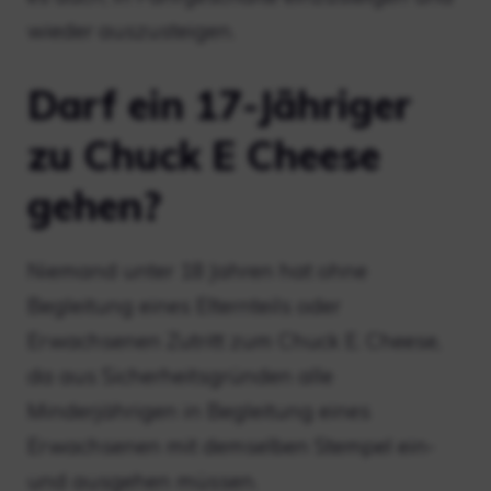
wieder auszusteigen.
Darf ein 17-Jähriger
zu Chuck E Cheese
gehen?
Niemand unter 18 Jahren hat ohne
Begleitung eines Elternteils oder
Erwachsenen Zutritt zum Chuck E. Cheese,
da aus Sicherheitsgründen alle
Minderjährigen in Begleitung eines
Erwachsenen mit demselben Stempel ein-
und ausgehen müssen.