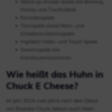
Stand-up-Arcade-Spiele wie Bowling,
Hockey und Tischfußball.
Konsolenspiele.
Tanzspiele sowie Renn- und
Schießsimulationsspiele.
Hightech-Video- und Touch-Spiele.
Gewinnspiele wie
Kranklauenmaschinen.
Wie heißt das Huhn in
Chuck E Cheese?
Im Jahr 2014, zwei Jahre nach dem Debüt
von Rockstar Chuck, bekam auch Helen