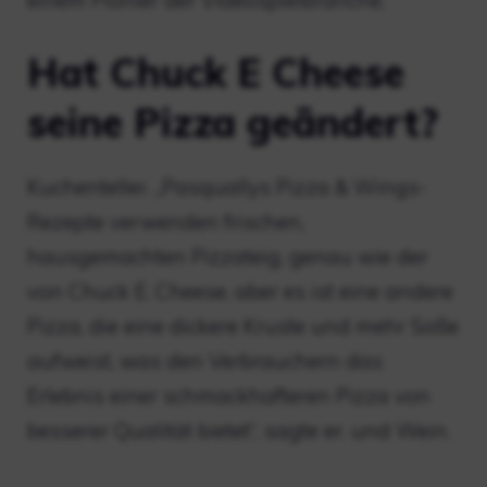
Hat Chuck E Cheese
seine Pizza geändert?
Kuchenteller. „Pasquallys Pizza & Wings-
Rezepte verwenden frischen,
hausgemachten Pizzateig, genau wie der
von Chuck E. Cheese, aber es ist eine andere
Pizza, die eine dickere Kruste und mehr Soße
aufweist, was den Verbrauchern das
Erlebnis einer schmackhafteren Pizza von
besserer Qualität bietet“, sagte er. und Wein.