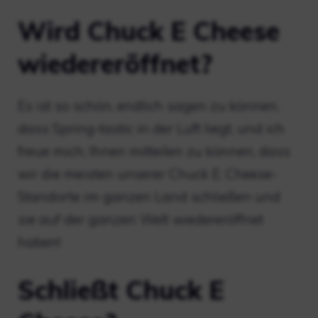
Wird Chuck E Cheese
wiedereröffnet?
Es ist so schön, endlich sagen zu können,
dass Spring-tastic in der Luft liegt, und ich
freue mich, Ihnen mitteilen zu können, dass
wir die meisten unserer Chuck E. Cheese-
Standorte im ganzen Land schließen und
sie auf der ganzen Welt wiedereröffnet
haben!
Schließt Chuck E