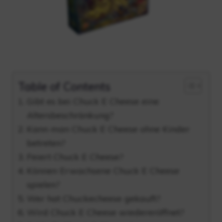
Table of Contents
Gibt es bei Chuck E Cheese eine
Altersbeschränkung?
Kann man Chuck E Cheese ohne Kinder
betreten?
Feiert Chuck E Cheese?
Können Erwachsene Chuck E Cheese
spielen?
Wer hat Chuckecheese gekauft?
Wird Chuck E Cheese wiedereröffnet?