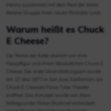
Henny zusammen mit dem Rest der Make
Believe-Gruppe ihren neuen Rockstar-Look.
Warum heißt es Chuck
E Cheese?
Der Name der Kette stammt von ihrer
Hauptfigur und ihrem Maskottchen Chuck E.
Cheese. Der erste Veranstaltungsort wurde
am 17. Mai 1977 in San Jose, Kalifornien, als
Chuck E. Cheese’s Pizza Time Theater
eröffnet. Das Konzept wurde von Atari-
Mitbegründer Nolan Bushnell entwickelt,
einem Pionier der Videospielbranche.