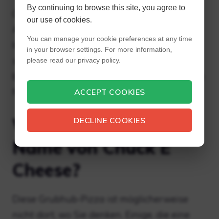
By continuing to browse this site, you agree to
Cheese ändert seinen Namen in der Liefer-
our use of cookies.
App in Pasqually’s Pizza & Wings. Cheese
You can manage your cookie preferences at any time
liefert während der Coronavirus-Pandemie
in your browser settings. For more information,
sozusagen Pizza. Die nationale Kette
please read our privacy policy.
betreibt ein Restaurant unter einem anderen
Namen – Pasqually’s Pizza and Wings.
ACCEPT COOKIES
Wie lautet der neue
DECLINE COOKIES
Name von Chuck E
Cheese?
Diese Grubhub-Pizza ist möglicherweise
nicht dort, wo Sie denken. Einige, die eine