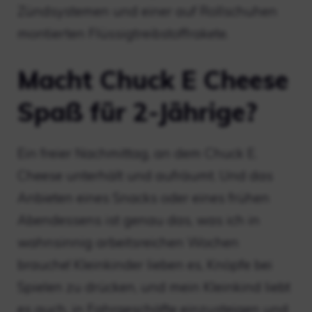
Zündsystemen und einer auf Rollschuhen
montierten Flüssigtreibstoffrakete.
Macht Chuck E Cheese
Spaß für 2-Jährige?
Ein freier Nachmittag, an dem Chuck E.
Cheese unterhält und aufräumt. Und das
Anbieten eines Snacks oder eines frühen
Abendessens ist genau das, was ich in
wahnsinnig arbeitsreichen Wochen
brauche! Kleinkinder lieben es, Knöpfe bei
Spielen zu drücken, und mein Kleinkind liebt
es auch, in Fahrgeschäfte einzusteigen und