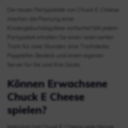
Die neuen Partypakete von Chuck E. Cheese
machen die Planung einer
Kindergeburtstagsfeier einfacher! Mit jedem
Partypaket erhalten Sie einen reservierten
Tisch für zwei Stunden, eine Tischdecke,
Pappteller, Besteck und einen eigenen
Server für Sie und Ihre Gäste.
Können Erwachsene
Chuck E Cheese
spielen?
Natürlich hat Chuck E. Cheese jede Menge