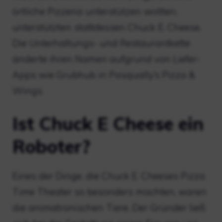
örtliche Pizzeria unterstützen wollten,
unterstützten stattdessen Chuck E. Cheese.
Die Unterhaltungs- und Restaurantkette
änderte ihren Namen aufgrund von Liefer-
Apps wie Grubhub in Pasqually’s Pizza &
Wings.
Ist Chuck E Cheese ein
Roboter?
Eines der Dinge, die Chuck E. Cheeses Pizza
Time Theater so besonders machten, waren
die animatronischen Tiere. Der Gründer ließ