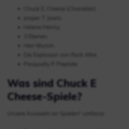
Chuck E. Cheese (Charakter)
Jasper T. Jowls.
Helene Henny.
3 Ebenen.
Herr Münch.
Die Explosion von Rock Afire.
Pasqually P. Pieplate.
Was sind Chuck E
Cheese-Spiele?
Unsere Auswahl an Spielen* umfasst: