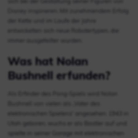
sich bei der Gestaltung seiner Figuren von
Disney inspirieren. Mit zunehmendem Erfolg
der Kette und im Laufe der Jahre
entwickelten sich neue Robotertypen, die
immer ausgefeilter wurden.
Was hat Nolan
Bushnell erfunden?
Als Erfinder des Pong-Spiels wird Nolan
Bushnell von vielen als „Vater des
elektronischen Spielens“ angesehen. 1943 in
Utah geboren, wuchs er als Bastler auf und
spielte in seiner Garage mit elektronischen