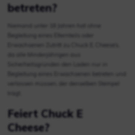
betreten?
Niemand unter 18 Jahren hat ohne
Begleitung eines Elternteils oder
Erwachsenen Zutritt zu Chuck E. Cheese’s,
da alle Minderjährigen aus
Sicherheitsgründen den Laden nur in
Begleitung eines Erwachsenen betreten und
verlassen müssen, der denselben Stempel
trägt.
Feiert Chuck E
Cheese?