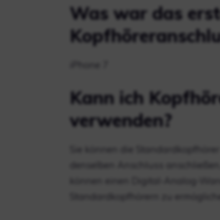
Was war das erst
Kopfhöreranschlu
iPhone 7
Kann ich Kopfhör
verwenden?
Sie können die Standardkopfhörer
denselben Anschluss anschließen, 
können einen Digital-Analog-Wan
Standardkopfhörern zu ermögliche