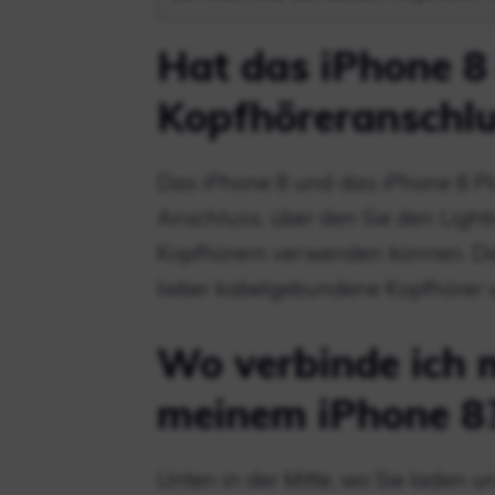
Hat das iPhone 8
Kopfhöreranschlu
Das iPhone 8 und das iPhone 8 Pl
Anschluss, über den Sie den Ligh
Kopfhörern verwenden können. Die
lieber kabelgebundene Kopfhörer
Wo verbinde ich 
meinem iPhone 8
Unten in der Mitte, wo Sie laden 