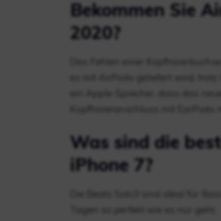
Bekommen Sie Ai
2020?
Das Fehlen einer Kopfhörerbuchse
es mit AirPods geliefert wird, tro
ein Apple-Sprecher, dass das neu
Kopfhöreranschluss mit EarPods m
Was sind die bes
iPhone 7?
Die Beats Solo3 sind ideal für Ba
Tagen so perfekt wie es nur geht.