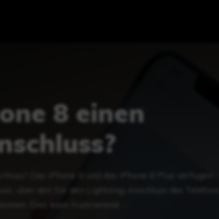
one 8 einen
nschluss?
chluss? Das iPhone 8 und das iPhone 8 Plus verfügen
uss, über den Sie den Lightning-Anschluss des Telefon
nnen. Dies kann frustrierend …