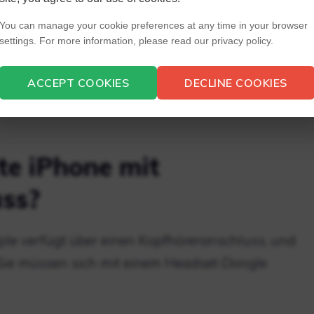
You can manage your cookie preferences at any time in your browser
t mehr über einen Kopfhöreranschluss, sodass
settings. For more information, please read our privacy policy.
inem Adapter teilen müssen, an den sie normale
n Sie Ihr iPhone 8 aufladen und gleichzeitig
ACCEPT COOKIES
DECLINE COOKIES
 Bluetooth-Kopfhörer verwenden oder einen
te iPhone mit
ss?
ple verfügt über einen Kopfhöreranschluss, und
Sie müssen sich mit einem Headset-Dongle