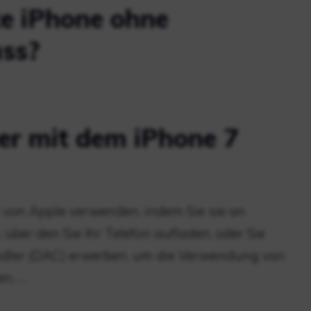
e iPhone ohne
ss?
er mit dem iPhone 7
 von Apple verwenden, indem Sie sie an
über den Sie Ihr Telefon aufladen, oder Sie
dler (DAC) erwerben, um die Verwendung von
n. …