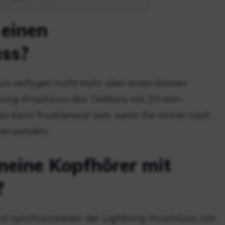
 einen
ss?
us verfügen nicht mehr über einen kleinen
tning-Anschluss des Telefons mit 3,5-mm-
s kann frustrierend sein, wenn Sie immer noch
 verwenden.
meine Kopfhörer mit
?
und synchronisieren: der Lightning-Anschluss. Um