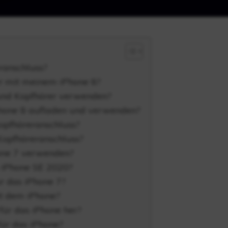
ranschluss?
r mit meinem iPhone 8?
und Kopfhörer verwenden?
hone 8 aufladen und verwenden?
opfhöreranschluss?
Kopfhöreranschluss?
one 7 verwenden?
iPhone SE 2020?
r das iPhone 7?
it dem iPhone?
 für das iPhone her?
für das iPhone?