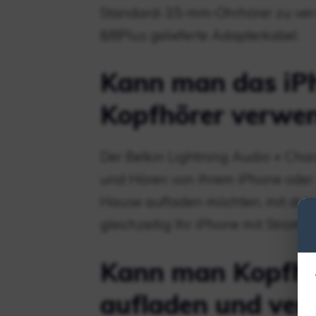
Standard-3,5-mm-Ohrhörer zu ver
8/8Plus gelieferte Adapterkabel.
Kann man das iP
Kopfhörer verwe
Der Belkin Lightning Audio + Cha
und Hören von Ihrem iPhone oder i
Hause aufladen möchten, mit dem
gleichzeitig Ihr iPhone mit Strom v
Kann man Kopfhö
aufladen und ve