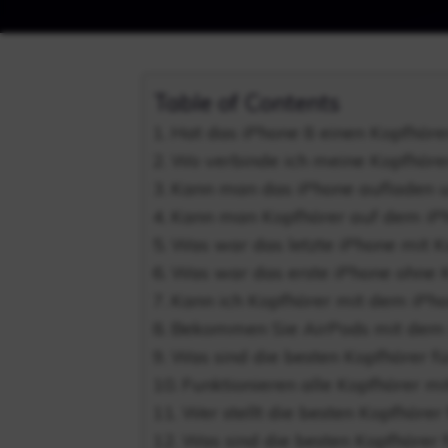
Table of Contents
Hat das iPhone 8 einen Kopfhöre
Wo verbinde ich meine Kopfhöre
Kann man das iPhone aufladen 
Kann man Kopfhörer auf dem iP
Was war das letzte iPhone mit K
Was war das erste iPhone ohne 
Kann ich Kopfhörer mit dem iPh
Bekommen Sie AirPods mit dem 
Was sind die besten Kopfhörer fü
Funktionieren alle Kopfhörer m
Wer stellt die besten Kopfhörer
Was sind die besten Kopfhörer 