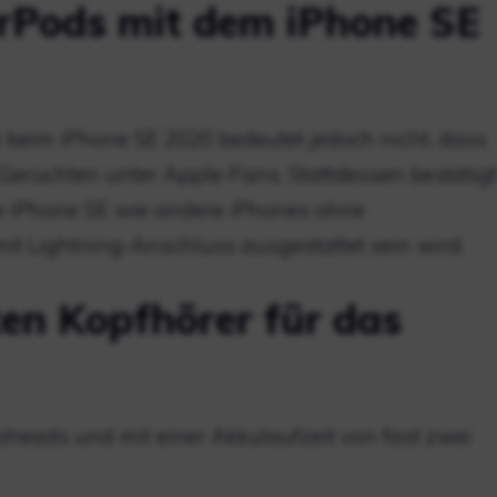
rPods mit dem iPhone SE
 beim iPhone SE 2020 bedeutet jedoch nicht, dass
tz Gerüchten unter Apple-Fans. Stattdessen bestätigt
e iPhone SE wie andere iPhones ohne
it Lightning-Anschluss ausgestattet sein wird.
ten Kopfhörer für das
ssheads und mit einer Akkulaufzeit von fast zwei