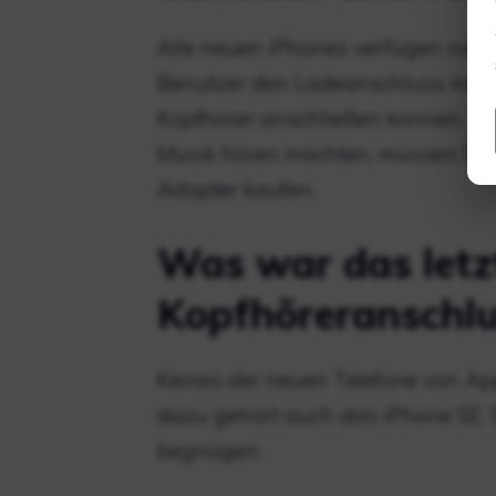
Alle neuen iPhones verfügen nich
Benutzer den Ladeanschluss mit e
Kopfhörer anschließen können. Wen
Musik hören möchten, müssen Sie
Adapter kaufen.
Was war das letz
Kopfhöreranschlu
Keines der neuen Telefone von Ap
dazu gehört auch das iPhone SE. 
begnügen.