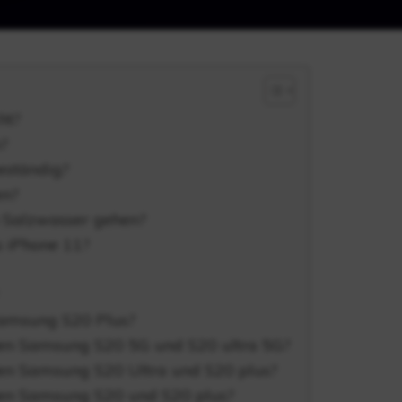
ht?
?
eständig?
en?
n Salzwasser gehen?
s iPhone 11?
 Samsung S20 Plus?
hen Samsung S20 5G und S20 ultra 5G?
hen Samsung S20 Ultra und S20 plus?
hen Samsung S20 und S20 plus?