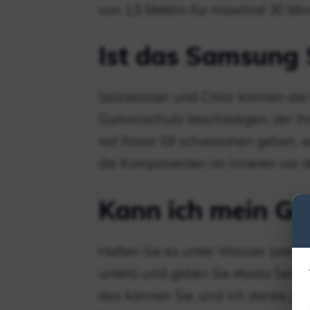
von 1,5 Metern für maximal 30 Min
Ist das Samsung 
Salzwasser und Chlor können die 
Gummischutz beschädigen, der Ihre
mit Ihrem S9 schwimmen gehen, wi
die Komponenten im Inneren vor de
Kann ich mein Ga
Halten Sie es unter Wasser (am b
unten) und geben Sie etwas Seife 
das können Sie, und ich denke, je