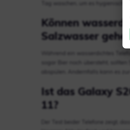
Tag waschen, um es hygienisch zu
Können wasserdic
Salzwasser gehe
Während ein wasserdichtes Telefo
sogar Bier noch übersteht, sollten
abspülen. Andernfalls kann es zu
Ist das Galaxy S2
11?
Der Test beider Telefone zeigt, d