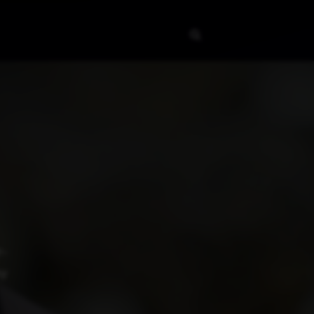
r-
xy