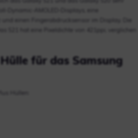
d sich das Galaxy S21 und das Galaxy S20 sehr
-Zoll-Dynamic-AMOLED-Displays, eine
 und einen Fingerabdrucksensor im Display. Die
Das S21 hat eine Pixeldichte von 421ppi, verglichen
e Hülle für das Samsung
us Hüllen: