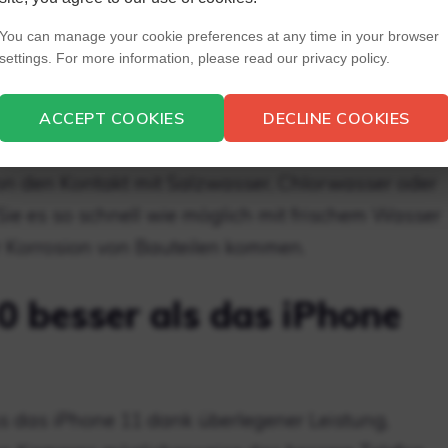
 halten.
You can manage your cookie preferences at any time in your browser
settings. For more information, please read our privacy policy.
hte Telefone in
n?
ACCEPT COOKIES
DECLINE COOKIES
n den Kontakt mit Salzwasser, Chlorwasser oder
 Sie es so schnell wie möglich mit frischem Wasser
r Korrosion von Bauteilen kommen.
0 besser als das iPhone
ass das iPhone 11 dank überlegener Leistung,