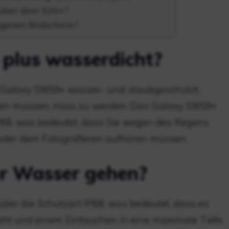
nüber dem S20+?
genen Bildschirm?
 plus wasserdicht?
 Galaxy S9/S9+ wasser- und staubgeschützt,
ben müssen, nass zu werden. Das Galaxy S9/S9+
IP68, was bedeutet, dass Sie wegen des Regens
oder dem Fotografieren aufhören müssen.
er Wasser gehen?
er die Schutzart IP68, was bedeutet, dass es
ht und einem Eintauchen in eine maximale Tiefe