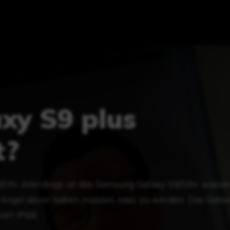
axy S9 plus
t?
NEIN. Allerdings ist das Samsung Galaxy S9/S9+ wasse
e Angst davor haben müssen, nass zu werden. Das Gala
art IP68, …