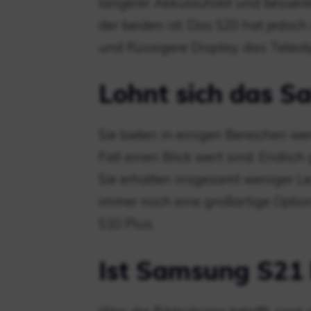
längerer Akkulaufzeit und besser
der beiden ist. Das S20 hat jedoc
und flüssigere Display, das Teleob
Lohnt sich das 
Sie bieten in einigen Bereichen w
Fall einen Blick wert sind. Endlich
Sie erhalten insgesamt weniger Le
immer noch eine großartige Optio
S10 Plus.
Ist Samsung S21 