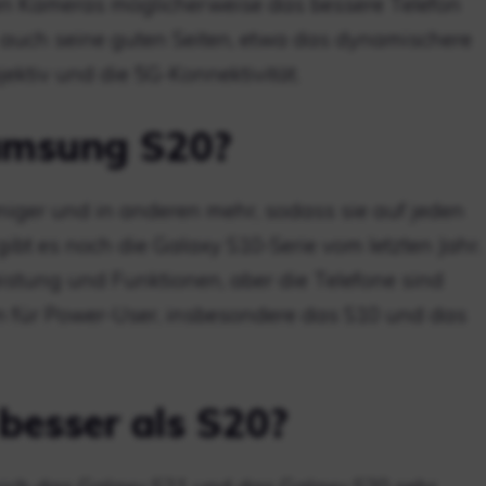
en Kameras möglicherweise das bessere Telefon
h auch seine guten Seiten, etwa das dynamischere
jektiv und die 5G-Konnektivität.
Samsung S20?
eniger und in anderen mehr, sodass sie auf jeden
 gibt es noch die Galaxy S10-Serie vom letzten Jahr.
istung und Funktionen, aber die Telefone sind
n für Power-User, insbesondere das S10 und das
besser als S20?