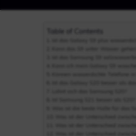
Table of Contents
Ist das Galaxy S9 plus wasserdic
Kann das S9 unter Wasser gehen
Ist das Samsung S9 salzwasserb
Kann ich mein Galaxy S9 wasch
Können wasserdichte Telefone i
Ist das Galaxy S20 besser als da
Lohnt sich das Samsung S20?
Ist Samsung S21 besser als S20?
Was ist die beste Hülle für das
Was ist der Unterschied zwisc
Was ist der Unterschied zwisc
Was ist der Unterschied zwisc