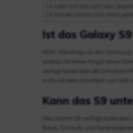
Lohnt sich das S20 Ultra gege
Hat das Galaxy S20 einen gebo
Ist das Galaxy S9
NEIN. Allerdings ist das Samsung
sodass Sie keine Angst davor ha
verfügt beide über die Schutzart 
nicht mit dem Schreiben von SMS 
Kann das S9 unt
Das Galaxy S9 verfügt außerdem üb
Staub, Schmutz und Sand widerste