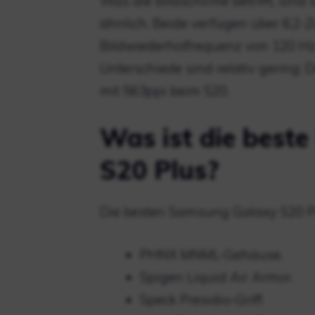
Was die Bildschirme betrifft, sin
ähnlich. Beide verfügen über 6,2
Bildwiederholfrequenz von 120 Hz
Unterschiede sind relativ gering: 
mit 563ppi beim S20.
Was ist die best
S20 Plus?
Die besten Samsung Galaxy S20 Pl
PHNX MNML-Gehäuse.
Spigen Liquid Air Armor.
Speck Presidio-Griff.