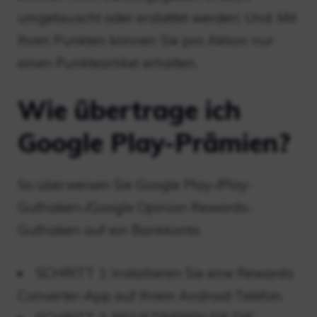
umgetauscht oder erstattet werden; Und. Mit
Ihren Punkten können Sie pro Aktion nur
einen Punkteartikel erhalten.
Wie übertrage ich
Google Play-Prämien?
So überweisen Sie Google Play-/Play-
Guthaben-/Google Opinion Rewards-
Guthaben auf ein Bankkonto
SCHRITT 1: Installieren Sie eine Rewards
Converter-App auf Ihrem Android-Telefon.