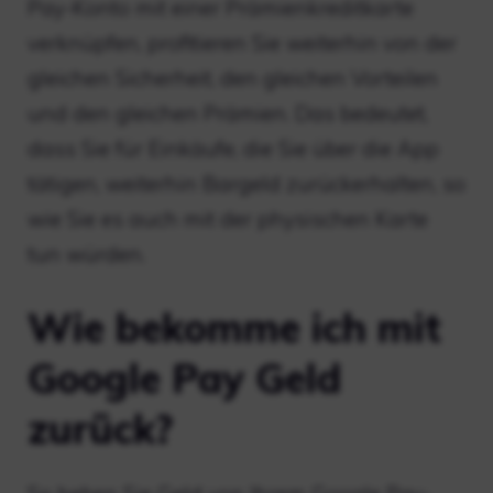
Pay-Konto mit einer Prämienkreditkarte
verknüpfen, profitieren Sie weiterhin von der
gleichen Sicherheit, den gleichen Vorteilen
und den gleichen Prämien. Das bedeutet,
dass Sie für Einkäufe, die Sie über die App
tätigen, weiterhin Bargeld zurückerhalten, so
wie Sie es auch mit der physischen Karte
tun würden.
Wie bekomme ich mit
Google Pay Geld
zurück?