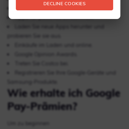
DECLINE COOKIES
Nehmen Sie an Umfragen teil?
Apps für passives Einkommen.
Laden Sie neue Apps herunter und
probieren Sie sie aus.
Einkäufe im Laden und online.
Google Opinion Awards.
Treten Sie Costco bei.
Registrieren Sie Ihre Google-Geräte und
Samsung-Produkte.
Wie erhalte ich Google
Pay-Prämien?
Um zu beginnen