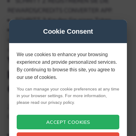
SCHRITT 2: REGISTRIEREN SIE DIE
REWARDS/CREDITS CONVERTER APP.
SCHRITT 3: Kaufen Sie einen Token.
SCHRITT 4: Wandeln Sie den Token um,
Cookie Consent
um das Geld auf Ihr Bankkonto zu
überweisen.
We use cookies to enhance your browsing
Wie bekomme ich
experience and provide personalized services.
By continuing to browse this site, you agree to
kostenloses Geld bei
our use of cookies.
Google Play?
You can manage your cookie preferences at any time
in your browser settings. For more information,
please read our privacy policy.
Zehn einfache Möglichkeiten, kostenloses
Google Play-Guthaben zu erhalten
ACCEPT COOKIES
Werde dafür bezahlt, Spiele zu spielen.