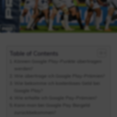
Table of Contents
Können Google Play-Punkte übertragen
werden?
Wie übertrage ich Google Play-Prämien?
Wie bekomme ich kostenloses Geld bei
Google Play?
Wie erhalte ich Google Pay-Prämien?
Kann man bei Google Pay Bargeld
zurückbekommen?