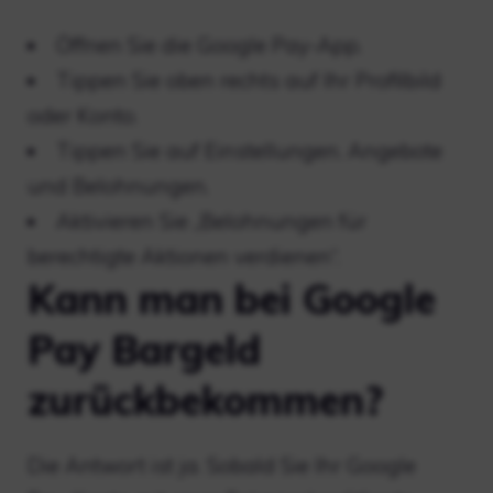
Öffnen Sie die Google Pay-App.
Tippen Sie oben rechts auf Ihr Profilbild
oder Konto.
Tippen Sie auf Einstellungen. Angebote
und Belohnungen.
Aktivieren Sie „Belohnungen für
berechtigte Aktionen verdienen“.
Kann man bei Google
Pay Bargeld
zurückbekommen?
Die Antwort ist ja. Sobald Sie Ihr Google