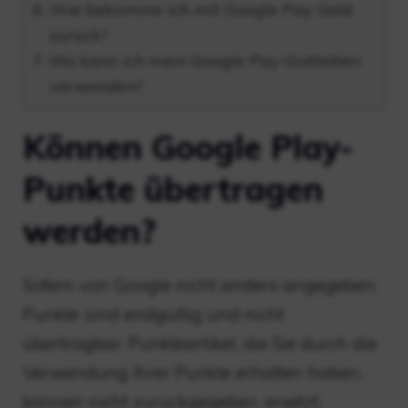
Wie bekomme ich mit Google Pay Geld
zurück?
Wo kann ich mein Google Pay-Guthaben
verwenden?
Können Google Play-
Punkte übertragen
werden?
Sofern von Google nicht anders angegeben:
Punkte sind endgültig und nicht
übertragbar; Punkteartikel, die Sie durch die
Verwendung Ihrer Punkte erhalten haben,
können nicht zurückgegeben, ersetzt,