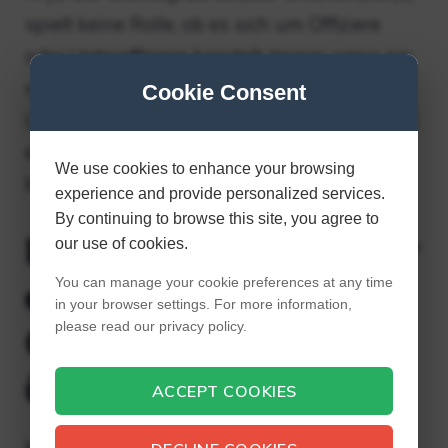
spielt keine Rolle, ob es sich um Offiziere
oder Unteroffiziere handelt. Immer wenn ein
ranghöherer Unteroffizier in einer
Cookie Consent
Umgebung angetroffen wird, die einen Gruß
erfordert, müssen alle rangniedrigeren
We use cookies to enhance your browsing
Mitarbeiter grüßen.
experience and provide personalized services.
By continuing to browse this site, you agree to
Ist ein Warrant Officer
our use of cookies.
You can manage your cookie preferences at any time
einem Chief Petty
in your browser settings. For more information,
please read our privacy policy.
Officer der Marine
überlegen?
ACCEPT COOKIES