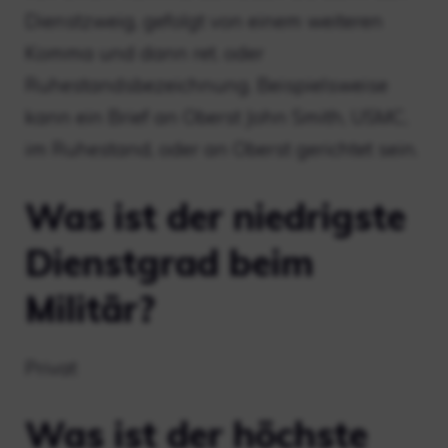
Dienstzweig, gefolgt von einem weiteren
Komma und dann ret. oder
Ruhestandsbezeichnung. Beispielsweise
kann ein Brief an Oberst John Smith, USMC,
im Ruhestand, oder an Oberst gerichtet sein.
Was ist der niedrigste
Dienstgrad beim
Militär?
Privat
Was ist der höchste