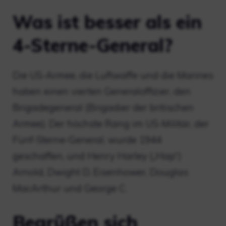
Was ist besser als ein
4-Sterne-General?
Die US-Armee, die Luftwaffe und die Marines
haben einen vierten Generaloffizier, den
Brigadegeneral (Brigadier der britischen
Armee). Der höchste Rang im US-Militär, der
Fünf-Sterne-General, wurde 1944
geschaffen, und Henry Harley („Hap“)
Arnold, Dwight D. Eisenhower, Douglas
MacArthur und George C.
Begrüßen sich