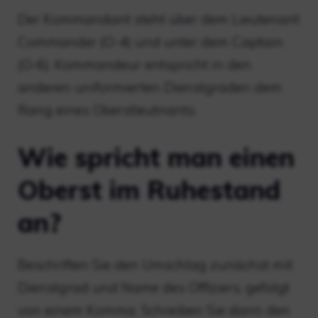
Der Kommandant steht über dem Lieutenant
Commander (O-4) und unter dem Captain
(O-6). Kommandeur entspricht in den
anderen uniformierten Dienstgraden dem
Rang eines Oberstleutnants.
Wie spricht man einen
Oberst im Ruhestand
an?
Beschriften Sie den Umschlag zunächst mit
Dienstgrad und Name des Offiziers, gefolgt
von einem Komma. Schreiben Sie dann den