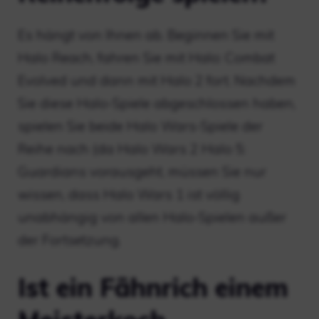
Es hängt von Ihnen ab. Beginnen Sie mit
Halo Reach, fahren Sie mit Halo: Combat
Evolved und dann mit Halo 2 fort. Nachdem
Sie diese Halo-Spiele abgeschlossen haben,
spielen Sie beide Halo Wars-Spiele der
Reihe nach (da Halo Wars 2 Halo 5:
Guardians vorausgeht, müssen Sie nur
wissen, dass Halo Wars 1 ist völlig
unabhängig von allen Halo-Spielen außer
der Fortsetzung.
Ist ein Fähnrich einem