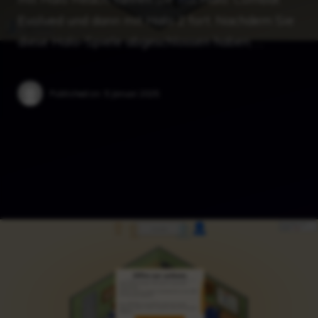
Evolved und dann mit Halo 2 fort. Nachdem Sie
diese Halo-Spiele abgeschlossen haben, …
Published on:
5 Januar 2025