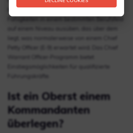
Navy Chief Warrant Officers (CWOs) sind
DECLINE COOKIES
technische Spezialisten, die Kenntnisse und
Fähigkeiten in einem bestimmten Berufsfeld
auf einem Niveau ausüben, das über dem
liegt, was normalerweise von einem Chief
Petty Officer (E-9) erwartet wird. Das Chief
Warrant Officer-Programm bietet
Einstiegsmöglichkeiten für qualifizierte
Führungskräfte.
Ist ein Oberst einem
Kommandanten
überlegen?