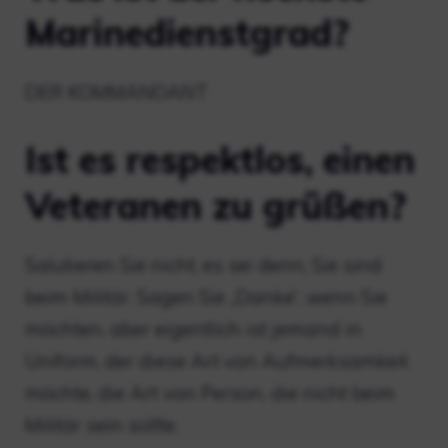
Marinedienstgrad?
DER KOMMANDANT
Ist es respektlos, einen
Veteranen zu grüßen?
Salutieren Sie nicht, es sei denn, Sie sind
beim Militär. Sagen Sie „Danke“, wenn Sie
möchten, aber eigentlich ist jemand in
Uniform, der diese Art von Aufmerksamkeit
möchte, die Art von Person, die nicht beim
Militär sein sollte.