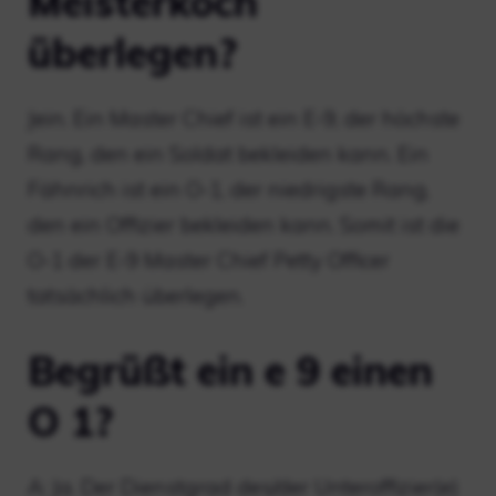
Meisterkoch
überlegen?
Jein. Ein Master Chief ist ein E-9, der höchste
Rang, den ein Soldat bekleiden kann. Ein
Fähnrich ist ein O-1, der niedrigste Rang,
den ein Offizier bekleiden kann. Somit ist die
O-1 der E-9 Master Chief Petty Officer
tatsächlich überlegen.
Begrüßt ein e 9 einen
O 1?
A: Ja. Der Dienstgrad des/der Unteroffizier(e)