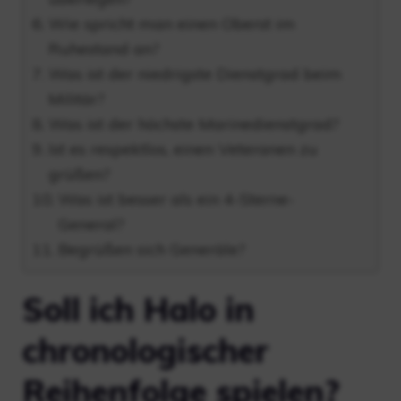
Wie spricht man einen Oberst im
Ruhestand an?
Was ist der niedrigste Dienstgrad beim
Militär?
Was ist der höchste Marinedienstgrad?
Ist es respektlos, einen Veteranen zu
grüßen?
Was ist besser als ein 4-Sterne-
General?
Begrüßen sich Generäle?
Soll ich Halo in
chronologischer
Reihenfolge spielen?