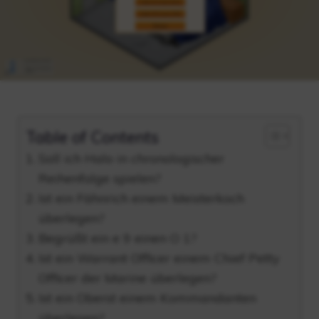
Table of Contents
Soll ich Halo in chronologischer
Reihenfolge spielen?
Ist ein Fähnrich einem Meisterkoch
überlegen?
Begrüßt ein e 9 einen O 1?
Ist ein Warrant Officer einem Chief Petty
Officer der Marine überlegen?
Ist ein Oberst einem Kommandanten
überlegen?