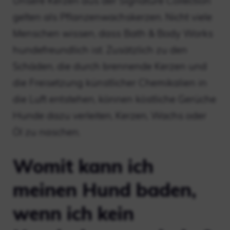
Unsere Kerzen aus der Signature Collection
gelten als Pflanzenwachskerzen. Nicht viele
Menschen wissen, dass Bath & Body Works
hundefreundlich ist. Zusätzlich zu den
Schäden, die durch brennende Kerzen und
die Freisetzung künstlicher Chemikalien in
die Luft entstehen, können köstliche Gerüche
Hunde dazu verleiten, Kerzen, Wachs oder
Öl zu naschen.
Womit kann ich
meinen Hund baden,
wenn ich kein