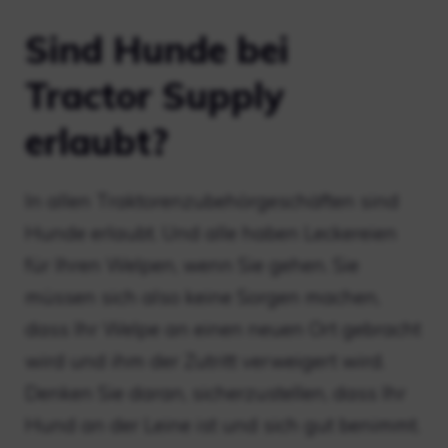
Sind Hunde bei
Tractor Supply
erlaubt?
In allen Traktorenzubehörgeschäften sind
Hunde erlaubt. Und alle haben Leckereien
für Ihren Welpen, wenn Sie gehen. Sie
müssen sich also keine Sorgen machen,
dass Ihr Welpe an einen neuen Ort gebracht
wird und ihm der Zutritt verweigert wird.
Denken Sie daran, sicherzustellen, dass Ihr
Hund an der Leine ist und sich gut benimmt.