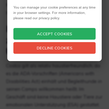
hundefreundliches Unternehmen, das alle
You can manage your cookie preferences at any time
Hunde auf seinem Gelände erlaubt.
in your browser settings. For more information,
please read our privacy policy.
Erlaubt Costco Tiere
ACCEPT COOKIES
zur emotionalen
DECLINE COOKIES
Unterstützung?
Costco gilt als relativ haustierfreundlich, da
es die ADA-Vorschriften (Americans with
Disabilities Act) einhält und Begleithunde in
seinen Camps willkommen heißt. Im
Geschäft sind keine Haustiere oder Tiere zur
emotionalen Unterstützung (ESA) gestattet.