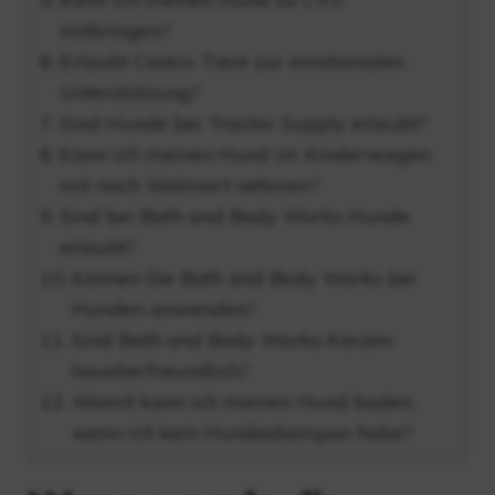
mitbringen?
Erlaubt Costco Tiere zur emotionalen
Unterstützung?
Sind Hunde bei Tractor Supply erlaubt?
Kann ich meinen Hund im Kinderwagen
mit nach Walmart nehmen?
Sind bei Bath and Body Works Hunde
erlaubt?
Können Sie Bath and Body Works bei
Hunden anwenden?
Sind Bath and Body Works-Kerzen
haustierfreundlich?
Womit kann ich meinen Hund baden,
wenn ich kein Hundeshampoo habe?