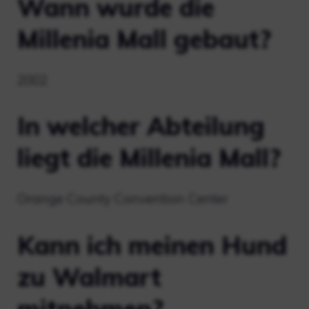
Wann wurde die
Millenia Mall gebaut?
2002
In welcher Abteilung
liegt die Millenia Mall?
Orange County Convention Center
Kann ich meinen Hund
zu Walmart
mitnehmen?