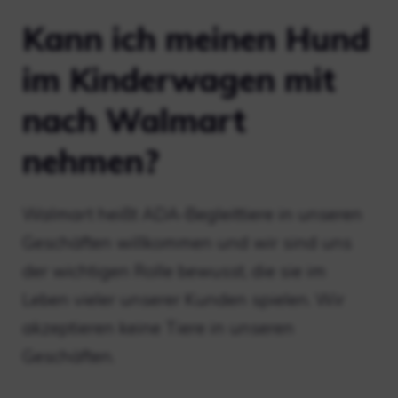
Kann ich meinen Hund
im Kinderwagen mit
nach Walmart
nehmen?
Walmart heißt ADA-Begleittiere in unseren
Geschäften willkommen und wir sind uns
der wichtigen Rolle bewusst, die sie im
Leben vieler unserer Kunden spielen. Wir
akzeptieren keine Tiere in unseren
Geschäften.