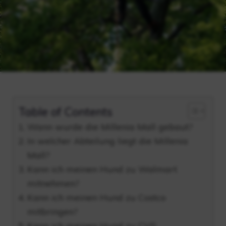
Table of Contents
Wann wurde die Millenia Mall gebaut?
In welcher Abteilung liegt die Millenia
Mall?
Kann ich meinen Hund zu Walmart
mitnehmen?
Kann ich meinen Hund zu Costco
mitbringen?
Kann ich meinen Hund zu CVS