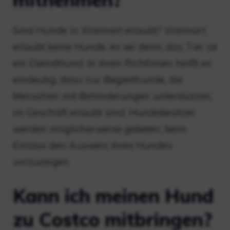
Sind Hunde in Walmart erlaubt? Walmart
erlaubt keine Hunde, es sei denn, das Tier ist
ein Diensthund. In ihren Richtlinien heißt es
eindeutig, dass nur Begleithunde, die
Menschen mit Behinderungen unterstützen,
im Geschäft erlaubt sind. Hundebesitzer
werden möglicherweise gebeten, beim
Einlass den Ausweis ihres Hundes
vorzuzeigen.
Kann ich meinen Hund
zu Costco mitbringen?