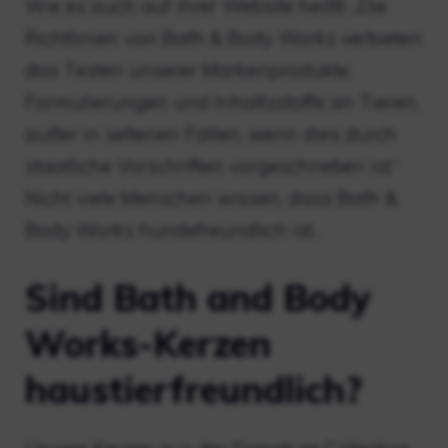
Wie es auch auf ihrer Website heißt: „Die
Richtlinien von Bath & Body Works verbieten
das Testen unserer Markenprodukte,
Formulierungen und Inhaltsstoffe an Tieren,
außer in seltenen Fällen, wenn dies durch
staatliche Vorschriften vorgeschrieben ist.“
Nicht viele Menschen wissen, dass Bath &
Body Works hundefreundlich ist. .
Sind Bath and Body
Works-Kerzen
haustierfreundlich?