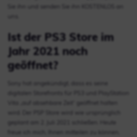
Sie ihn und senden Sie ihn KOSTENLOS an
uns.
Ist der PS3 Store im
Jahr 2021 noch
geöffnet?
Sony hat angekündigt, dass es seine
digitalen Storefronts für PS3 und PlayStation
Vita „auf absehbare Zeit“ geöffnet halten
wird. Der PSP Store wird wie ursprünglich
geplant am 2. Juli 2021 schließen. Heute
freue ich mich, Ihnen mitteilen zu können,