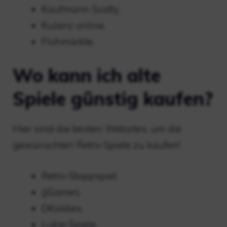
Kaufmann Scotty.
Kulanz online.
Flohmärkte.
Wo kann ich alte
Spiele günstig kaufen?
Hier sind die besten Websites, um die
gewünschten Retro-Spiele zu kaufen!
Retro-Stoppspiel.
JJGames.
DKoldies.
Lukie-Spiele.