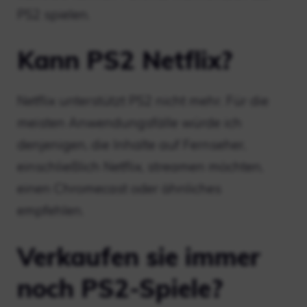
PS2 spielen.
Kann PS2 Netflix?
Netflix unterstützt PS2 nicht mehr. Für die
meisten Anwendungsfälle würde ich
denjenigen, die Inhalte auf Fernseher,
einschließlich Netflix, streamen möchten,
einen Chromecast oder ähnliches
empfehlen.
Verkaufen sie immer
noch PS2-Spiele?