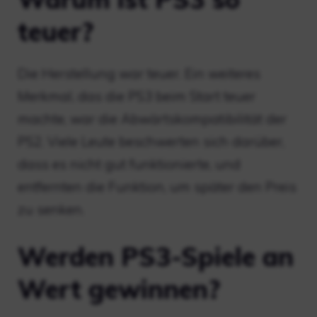
teuer?
Die Herstellung war teuer. Ein weiteres
Merkmal, das die PS3 beim Start teuer
machte, war die Abwärtskompatibilität der
PS2. Viele Leute beschwerten sich darüber,
dass es nicht gut funktionierte, und
entfernten die Funktion, um später den Preis
zu senken.
Werden PS3-Spiele an
Wert gewinnen?