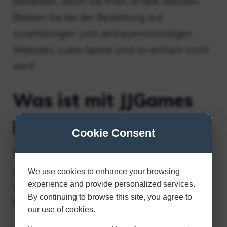
bemerken, wenn Sie Ihren Artikel abholen.
Bleiben Sie bei der Bestellung auf
zuverlässigen und vertrauenswürdigen
Websites. Lukie-Spiele sind es einfach nicht
wert!
Was ist mit JJGames
passiert?
Cookie Consent
Der Online-Videospielhändler JJGames.com
geht bankrott. Bis zur Schließung werden
We use cookies to enhance your browsing
die Preise täglich reduziert. Der letzte
experience and provide personalized services.
By continuing to browse this site, you agree to
Kauftag ist der 22. Januar.
our use of cookies.