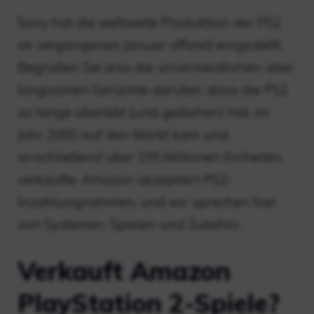
Sony hat die weltweite Produktion der PS2
im vergangenen Januar offiziell eingestellt.
Begrüßen Sie also die unvermeidlichen, aber
langsamen Gerüchte darüber, dass die PS2
so lange überlebt (und gediehen) hat, im
Jahr 2000 auf den Markt kam und
anschließend über 155 Millionen Einheiten
verkaufte. Amazon akzeptiert PS2-
Inzahlungnahmen, und wir sprechen hier
von Systemen, Spielen und Zubehör.
Verkauft Amazon
PlayStation 2-Spiele?