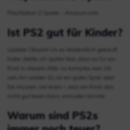
PlayStation 2-Spiele – Amazon.com.
Ist PS2 gut für Kinder?
Update: Obwohl ich es letztendlich gekauft
habe, stellte ich später fest, dass es für ein
Kind in diesem Alter zu komplex war. Ich
sah ihn wieder; Es ist ein gutes Spiel, aber
Sie müssen viel lesen – was ein Kind, das
nicht gut lesen kann, ermüden könnte.
Warum sind PS2s
immer noch teuer?