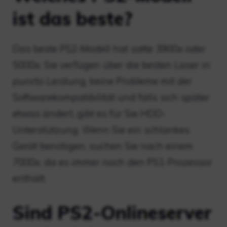
ist das beste?
Das beste PS2-Modell hat satte 3900x oder
5000x. Sie verfügen über die besten Laser in
puncto Leistung, keine Probleme mit der
Softwarekompatibilität und falls sich später
etwas ändert, gibt es für Sie HDD-
Unterstützung. Wenn Sie ein schlankes
Gerät benötigen, suchen Sie nach einem
7000x, da es immer noch den PS1-Prozessor
enthält.
Sind PS2-Onlineserver