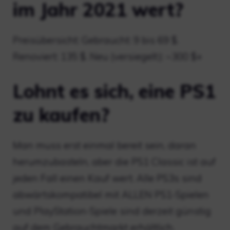
im Jahr 2021 wert?
Preisübersicht: Gebraucht: 9 bis 69 $.
Renoviert: 135 $. Neu (versiegelt): ~300 $+
Lohnt es sich, eine PS1
zu kaufen?
Man muss erst einmal bereit sein, daran
herumzubasteln, aber die PS1 Classic ist auf
jeden Fall einen Kauf wert. Alle PS3s sind
abwärtskompatibel mit ALLEN PS1-Spielen
und PlayStation-Spiele sind derzeit günstig
auf dem Gebrauchtmarkt erhältlich.