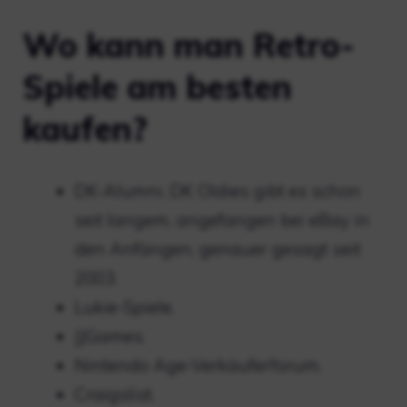
Wo kann man Retro-
Spiele am besten
kaufen?
DK-Alumni. DK Oldies gibt es schon
seit langem, angefangen bei eBay in
den Anfängen, genauer gesagt seit
2003.
Lukie-Spiele.
JJGames.
Nintendo Age-Verkäuferforum.
Craigslist.