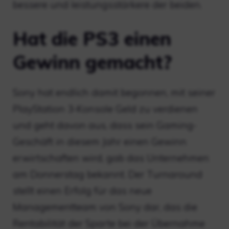
bessere und leistungsstärkere der beiden.
Hat die PS3 einen
Gewinn gemacht?
Sony hat endlich damit begonnen, mit seiner
PlayStation 3-Konsole Geld zu verdienen
und geht davon aus, dass sein Gaming-
Geschäft in diesem Jahr einen Gewinn
erwirtschaften wird, gab das Unternehmen
am Donnerstag bekannt. Der Turnaround
stellt einen Erfolg für das neue
Managementteam von Sony dar, das die
Rentabilität der Sparte bei der Übernahme