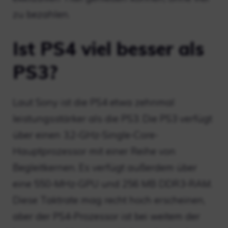
zu bezahlen.
Ist PS4 viel besser als
PS3?
Laut Sony ist die PS4 etwa zehnmal
leistungsstärker als die PS3. Die PS3 verfügt
über einen 3,2-GHz-Single-Core-
Hauptprozessor mit einer Reihe von
Begleitkernen. Es verfügt außerdem über
eine 550-MHz-GPU und 256 MB DDR3-RAM.
Diese Taktrate mag recht hoch erscheinen,
aber der PS4-Prozessor ist bei weitem der