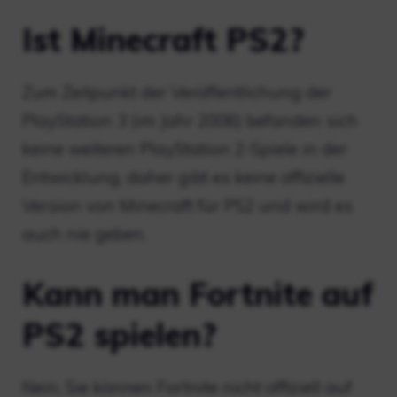
Ist Minecraft PS2?
Zum Zeitpunkt der Veröffentlichung der
PlayStation 3 (im Jahr 2006) befanden sich
keine weiteren PlayStation 2-Spiele in der
Entwicklung, daher gibt es keine offizielle
Version von Minecraft für PS2 und wird es
auch nie geben.
Kann man Fortnite auf
PS2 spielen?
Nein, Sie können Fortnite nicht offiziell auf