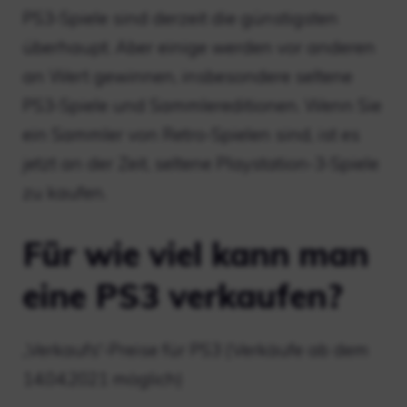
PS3-Spiele sind derzeit die günstigsten
überhaupt. Aber einige werden vor anderen
an Wert gewinnen, insbesondere seltene
PS3-Spiele und Sammlereditionen. Wenn Sie
ein Sammler von Retro-Spielen sind, ist es
jetzt an der Zeit, seltene Playstation-3-Spiele
zu kaufen.
Für wie viel kann man
eine PS3 verkaufen?
„Verkaufs“-Preise für PS3 (Verkäufe ab dem
14.04.2021 möglich)