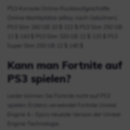
PS3-Konsole Online-Rückkaufgeschäfte
Online-Marktplätze (eBay, nach Gebühren)
PS3 Slim 160 GB 10 $ 122 $ PS3 Slim 250 GB
11 $ 143 $ PS3 Slim 320 GB 12 $ 115 $ PS3
Super Slim 250 GB 12 $ 140 $
Kann man Fortnite auf
PS3 spielen?
Leider können Sie Fortnite nicht auf PS3
spielen. Erstens verwendet Fortnite Unreal
Engine 4 – Epics neueste Version der Unreal
Engine-Technologie.