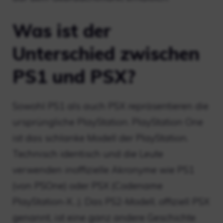
Was ist der
Unterschied zwischen
PS1 und PSX?
Sowohl PS1 als auch PSX repräsentieren die
ursprüngliche PlayStation. PlayStation One
ist das schlanke Modell der PlayStation.
Technisch identisch und die Leute
verwenden inoffizielle Akronyme wie PS1
(von PSOne) oder PSX (Codename
PlayStation-X…). Das PS2-Modell, offiziell PSX
genannt, ist eine ganz andere Geschichte