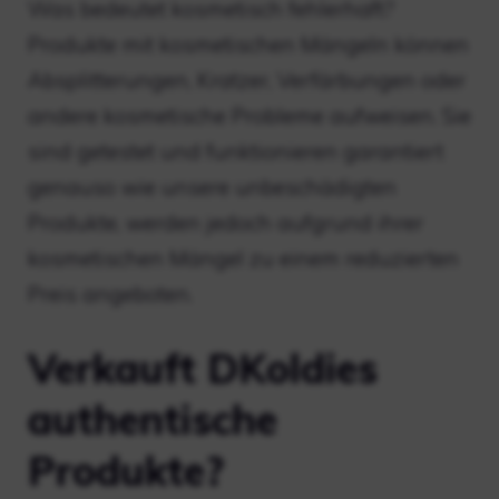
Was bedeutet kosmetisch fehlerhaft?
Produkte mit kosmetischen Mängeln können
Absplitterungen, Kratzer, Verfärbungen oder
andere kosmetische Probleme aufweisen. Sie
sind getestet und funktionieren garantiert
genauso wie unsere unbeschädigten
Produkte, werden jedoch aufgrund ihrer
kosmetischen Mängel zu einem reduzierten
Preis angeboten.
Verkauft DKoldies
authentische
Produkte?