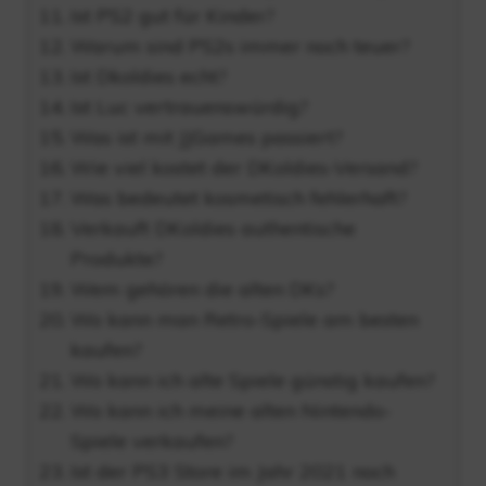
Ist PS2 gut für Kinder?
Warum sind PS2s immer noch teuer?
Ist Dkoldies echt?
Ist Luc vertrauenswürdig?
Was ist mit JJGames passiert?
Wie viel kostet der DKoldies-Versand?
Was bedeutet kosmetisch fehlerhaft?
Verkauft DKoldies authentische
Produkte?
Wem gehören die alten DKs?
Wo kann man Retro-Spiele am besten
kaufen?
Wo kann ich alte Spiele günstig kaufen?
Wo kann ich meine alten Nintendo-
Spiele verkaufen?
Ist der PS3 Store im Jahr 2021 noch