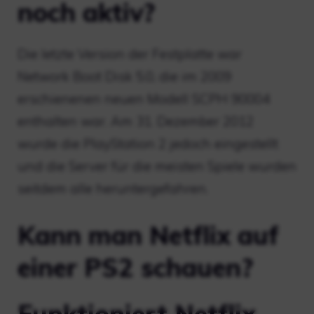
noch aktiv?
Die letzte Version der Festplatte war
Network Boot Disk 5.0, die im 2009
erschienenen neuen Modell SCPH 90004
enthalten war. Am 31. Dezember 2012
wurde die PlayStation 2 jedoch eingestellt
und die Server für die meisten Spiele wurden
seitdem alle heruntergefahren.
Kann man Netflix auf
einer PS2 schauen?
Funktioniert Netflix