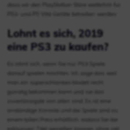
dass wir den PlayStation Store weiterhin für
PS3- und PS Vita-Geräte betreiben werden.
Lohnt es sich, 2019
eine PS3 zu kaufen?
Es lohnt sich, wenn Sie nur PS3-Spiele
darauf spielen möchten. Ich sage das, weil
man ein superschlankes Modell recht
günstig bekommen kann und sie das
zuverlässigste von allen sind. Es ist eine
anständige Konsole und die Spiele sind zu
einem tollen Preis erhältlich, sodass Sie die
exklusiven Titel genießen können, ohne viel