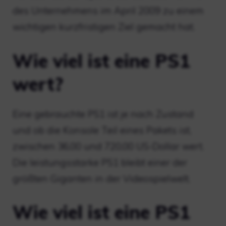
des Unternehmens im April 2009 zu einem
wichtigen kurzfristigen Ziel gemacht hat.
Wie viel ist eine PS1
wert?
Eine gebrauchte PS1 ist je nach Zustand
und ob die Konsole Teil eines Pakets ist,
zwischen 36,00 und 720,00 US-Dollar wert.
Die leistungsstarke PS1 bleibt einer der
größten Giganten in der Videospielwelt.
Wie viel ist eine PS1