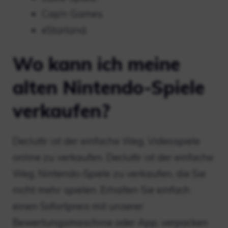
Cap’n Games.
eStarland.
Wo kann ich meine
alten Nintendo-Spiele
verkaufen?
Decluttr ist der einfache Weg, Videospiele
online zu verkaufen. Decluttr ist der einfache
Weg, Nintendo-Spiele zu verkaufen, die Sie
nicht mehr spielen. Erhalten Sie einfach
einen Sofortpreis mit unserer
Bewertungsmaschine oder App, verpacken