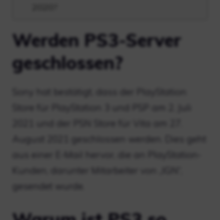
2020?
Werden PS3-Server
geschlossen?
Sony hat bestätigt, dass der PlayStation
Store für PlayStation 3 und PSP am 2. Juli
2021 und der PSN Store für Vita am 27.
August 2021 geschlossen werden. Dies geht
aus einer E-Mail hervor, die an PlayStation-
Kunden, darunter Mitarbeiter von „IGN“,
gesendet wurde.
Warum ist PS3 so