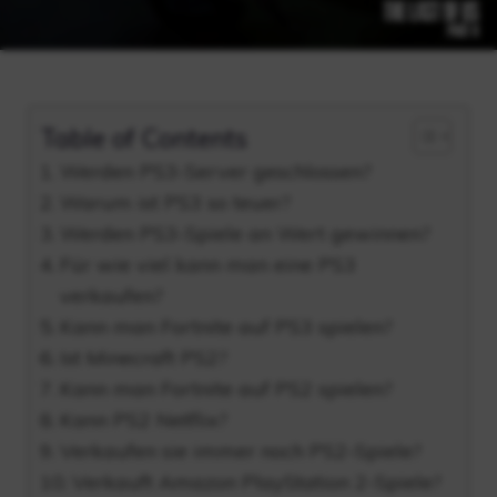
Table of Contents
Werden PS3-Server geschlossen?
Warum ist PS3 so teuer?
Werden PS3-Spiele an Wert gewinnen?
Für wie viel kann man eine PS3
verkaufen?
Kann man Fortnite auf PS3 spielen?
Ist Minecraft PS2?
Kann man Fortnite auf PS2 spielen?
Kann PS2 Netflix?
Verkaufen sie immer noch PS2-Spiele?
Verkauft Amazon PlayStation 2-Spiele?