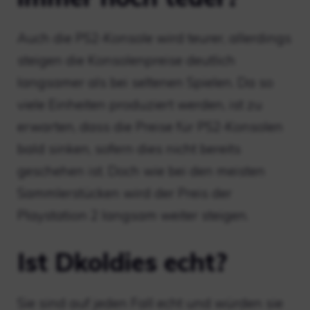
Auch die PS2-Konsole wird teurer, allerdings
steigen die Konsolenpreise deutlich
langsamer als bei seltenen Spielen. Da so
viele Einheiten produziert werden, ist zu
erwarten, dass die Preise für PS2-Konsolen
bald sinken, sofern dies nicht bereits
geschehen ist. Doch wie bei den meisten
Sammlerstücken wird der Preis der
Playstation 2 langsam weiter steigen.
Ist Dkoldies echt?
Sie sind auf jeden Fall echt und würden sie