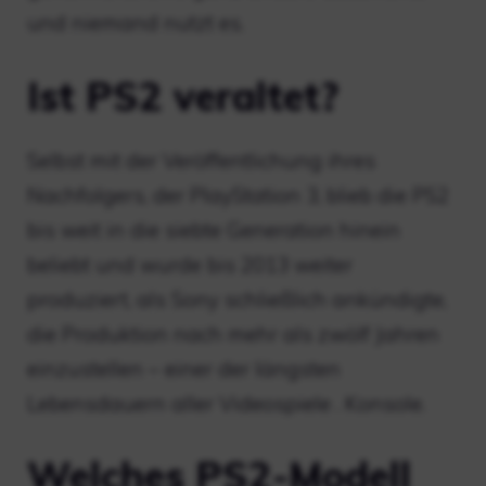
und niemand nutzt es.
Ist PS2 veraltet?
Selbst mit der Veröffentlichung ihres
Nachfolgers, der PlayStation 3, blieb die PS2
bis weit in die siebte Generation hinein
beliebt und wurde bis 2013 weiter
produziert, als Sony schließlich ankündigte,
die Produktion nach mehr als zwölf Jahren
einzustellen – einer der längsten
Lebensdauern aller Videospiele . Konsole.
Welches PS2-Modell