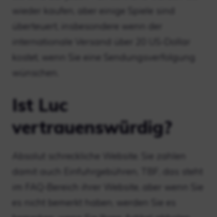
wieder kaufen, aber einige Spiele sind
überteuert, insbesondere wenn der
internationale Versand über 20 US-Dollar
kostet, wenn Sie eine Sendungsverfolgung
wünschen.
Ist Luc
vertrauenswürdig?
Absolut schreckliche Website. Sie zahlen
damit auch Einfuhrgebühren, TBF, das steht
im FAQ-Bereich ihrer Website, aber wenn Sie
es nicht bemerkt haben, werden Sie es