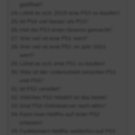
geöffnet?
Lohnt es sich, 2019 eine PS3 zu kaufen?
Ist PS4 viel besser als PS3?
Hat die PS3 einen Gewinn gemacht?
Wie viel ist eine PS1 wert?
Wie viel ist eine PS1 im Jahr 2021
wert?
Lohnt es sich, eine PS1 zu kaufen?
Was ist der Unterschied zwischen PS1
und PSX?
Ist PS2 veraltet?
Welches PS2-Modell ist das beste?
Sind PS2-Onlineserver noch aktiv?
Kann man Netflix auf einer PS2
schauen?
Funktioniert Netflix weiterhin auf PS3