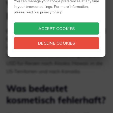
Wie viel kostet der
You can manage your cookie preferences at any time
in your browser settings. For more information,
please read our privacy policy.
DKoldies-Versand?
ACCEPT COOKIES
Kostenloser Versand* – Geschätzte Lieferzeit
6–11 Tage. Nur verfügbar bei Bestellungen
DECLINE COOKIES
ab 10 $ in die angrenzenden Vereinigten
Staaten. Erhältlich bei Bestellungen ab 200
USD für Reisen nach Alaska, Hawaii, in die
US-Territorien und nach Kanada.
Was bedeutet
kosmetisch fehlerhaft?