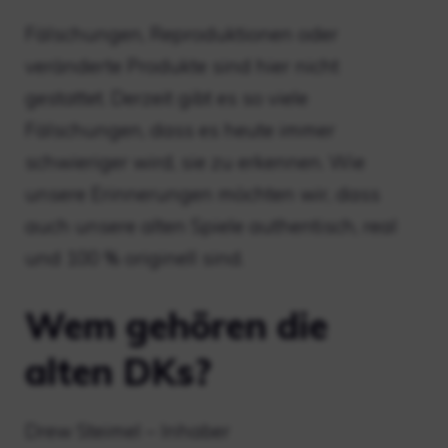
Fälschungen, Reproduktionen oder
veränderte Produkte sind hier nicht
gestattet. Derzeit gibt es so viele
Fälschungen, dass es heute immer
schwieriger wird, sie zu erkennen. Wie
unsere Erinnerungen möchten wir, dass
auch unsere alten Spiele authentisch, real
und 100 % originell sind.
Wem gehören die
alten DKs?
Drew Steimel – Inhaber