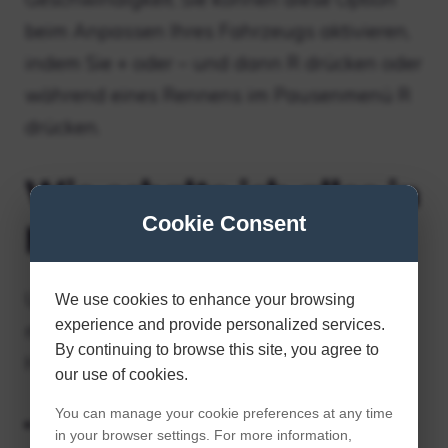
beim Anpassen Ihres Fahrzeugs aktivieren,
indem Sie + oder – und dann R drücken oder
während eines Rennens im Pausenmenü R
drücken.
Wie schalte ich alles in
Cookie Consent
MK8 Deluxe frei?
Um alle drei Gegenstände zu erhalten,
We use cookies to enhance your browsing
experience and provide personalized services.
müssen Sie eine Reihe von
By continuing to browse this site, you agree to
Herausforderungen meistern.
our use of cookies.
You can manage your cookie preferences at any time
Schalte Gold Standard Kart frei: Gewinne
in your browser settings. For more information,