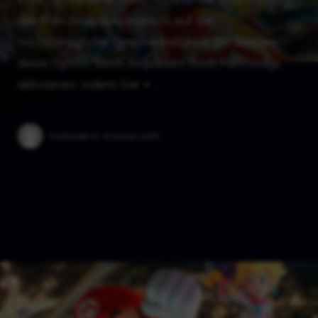
das Fahrzeug automatisch auf die
höchstmögliche Geschwindigkeit. Sie können
diese Option beim Anpassen Ihres Fahrzeugs
aktivieren, indem Sie + …
Published on:
6 Januar 2025