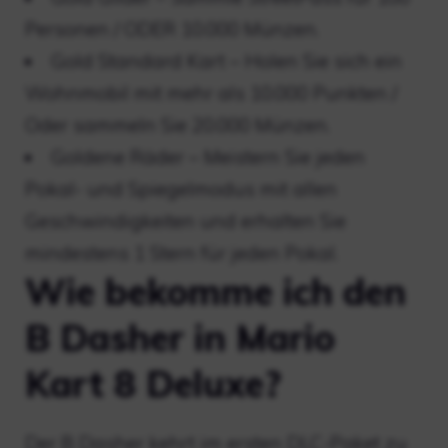
Personen / ODER 10.000 Münzen.
Gold Standard Kart – Holen Sie sich ein
Wohnmobil mit mehr als 10.000 Punkten /
Oder sammeln Sie 20.000 Münzen.
Goldene Räder – Meistern Sie jeden
Pokal- und Spiegelmodus mit allen
Geschwindigkeiten und erhalten Sie
mindestens 1 Stern für jeden Pokal.
Wie bekomme ich den
B Dasher in Mario
Kart 8 Deluxe?
Der B Dasher kehrt im ersten DLC-Paket zu