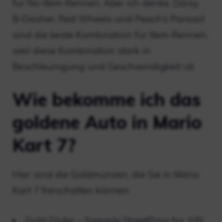
für No-Item-Rennen. Aber ich denke, Daisy,
B-Dasher, Red Wheels und Peach’s Parasol
sind die beste Kombination für Item-Rennen,
weil diese Kombination stark in
Beschleunigung und Geschwindigkeit ist.
Wie bekomme ich das
goldene Auto in Mario
Kart 7?
Hier sind die Goldmünzen, die Sie in Mario
Kart 7 freischalten können:
Gold Glider – Sammle StreetPass für 100