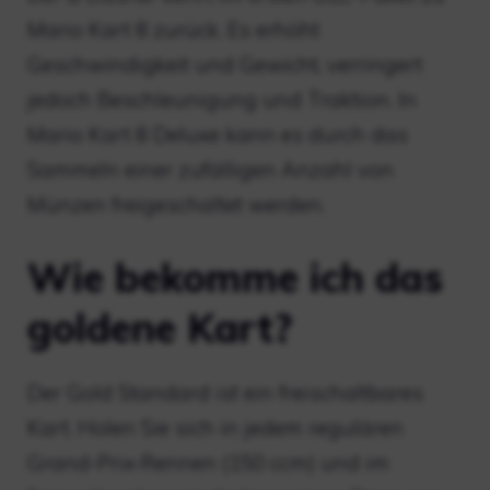
Mario Kart 8 zurück. Es erhöht
Geschwindigkeit und Gewicht, verringert
jedoch Beschleunigung und Traktion. In
Mario Kart 8 Deluxe kann es durch das
Sammeln einer zufälligen Anzahl von
Münzen freigeschaltet werden.
Wie bekomme ich das
goldene Kart?
Der Gold Standard ist ein freischaltbares
Kart. Holen Sie sich in jedem regulären
Grand-Prix-Rennen (150 ccm) und im