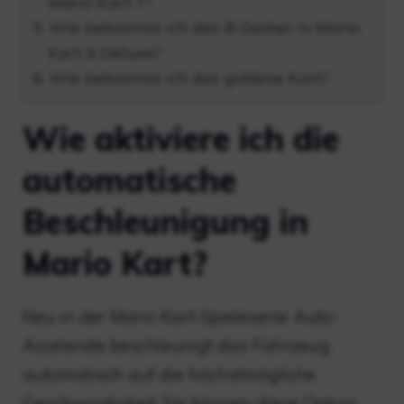
Mario Kart 7?
Wie bekomme ich den B Dasher in Mario
Kart 8 Deluxe?
Wie bekomme ich das goldene Kart?
Wie aktiviere ich die
automatische
Beschleunigung in
Mario Kart?
Neu in der Mario Kart-Spieleserie: Auto-
Accelerate beschleunigt das Fahrzeug
automatisch auf die höchstmögliche
Geschwindigkeit. Sie können diese Option