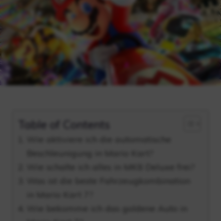
Table of Contents
Wie aktiviere ich die automatische
Beschleunigung in Mario Kart?
Wie schalte ich alles in MK8 Deluxe frei?
Was ist die beste Fahrzeugkombination
in Mario Kart 7?
Wie bekomme ich das goldene Auto in