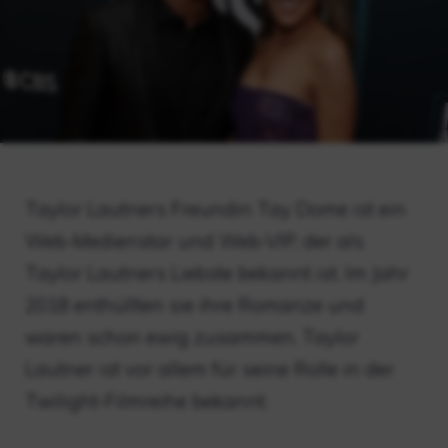
Taylor Lautners Freundin Tay Dome ist ein
Web-Medienstar und Web-VIP, der als
Taylor Lautners Liebste bekannt ist. Im Jahr
2018 enthüllten sie ihre Romanze und
waren schon ewig zusammen. Taylor
Lautner ist vor allem für seine Rolle in der
Twilight-Filmreihe bekannt.