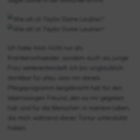
sagte Dome in der Bildunterschrift.
Ich habe mich nicht nur als
Krankenschwester, sondern auch als junge
Frau weiterentwickelt. Ich bin unglaublich
dankbar für alles, was mir dieses
Pflegeprogramm beigebracht hat, für den
lebenslangen Freund, den es mir gegeben
hat, und für die Menschen in meinem Leben,
die mich während dieser Tortur unterstützt
haben.