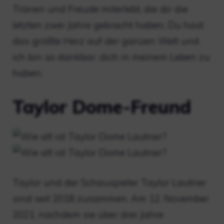
Tränen und Freude miterlebt, die dir die
letzten zwei Jahre gebracht haben. Du hast
das größte Herz auf der ganzen Welt und
ich bin so dankbar, dich in meinem Leben zu
haben.
Taylor Dome-Freund
Taylor und der Schauspieler Taylor Lautner
sind seit 2018 zusammen. Am 12. November
2021, nachdem sie über drei Jahre