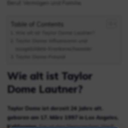
Beruf, Vermögen und Familie.
Table of Contents
Wie alt ist Taylor Dome Lautner?
Taylor Dome: Influencerin und
ausgebildete Krankenschwester
Taylor Dome-Freund
Wie alt ist Taylor
Dome Lautner?
Taylor Dome ist derzeit 24 Jahre alt.
geboren am 17. März 1997 in Los Angeles,
Kalifornien.
Sie ist das Sternzeichen Weiß