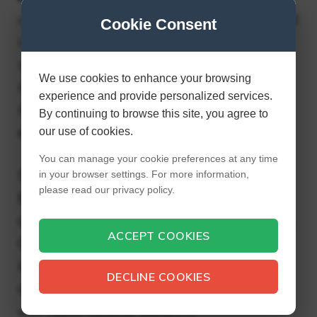
und Fische. Sie wurde christlich erzogen und
Cookie Consent
ist Bürgerin der Vereinigten Staaten. Taylor
spricht vom College of the Canyons, wo sie
We use cookies to enhance your browsing
ihre Krankenpflegeausbildung erhielt und
experience and provide personalized services.
ihren Abschluss als Krankenpflegerin
By continuing to browse this site, you agree to
erwarb.
our use of cookies.
You can manage your cookie preferences at any time
Sie ist eine bekannte amerikanische
in your browser settings. For more information,
please read our privacy policy.
Bloggerin, Content-Produzentin,
ausgebildete Krankenschwester, Youtuberin,
ACCEPT COOKIES
Geschäftsfrau und Social-Media-
Influencerin aus Los Angeles, Kalifornien. In
DECLINE COOKIES
der Branche ist sie als engagierte Freundin
von Taylor Lautner bekannt.