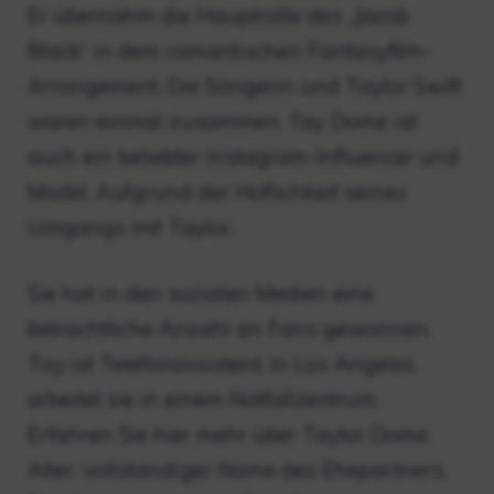
Er übernahm die Hauptrolle des „Jacob
Black“ in dem romantischen Fantasyfilm-
Arrangement. Die Sängerin und Taylor Swift
waren einmal zusammen. Tay Dome ist
auch ein beliebter Instagram-Influencer und
Model. Aufgrund der Höflichkeit seines
Umgangs mit Taylor.
Sie hat in den sozialen Medien eine
beträchtliche Anzahl an Fans gewonnen.
Tay ist Telefonassistent. In Los Angeles
arbeitet sie in einem Notfallzentrum.
Erfahren Sie hier mehr über Taylor Dome.
Alter, vollständiger Name des Ehepartners,