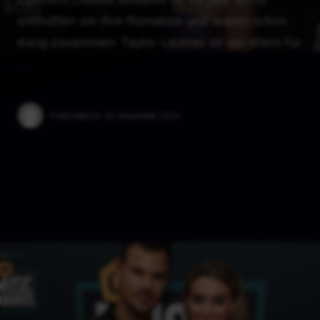
enthüllten sie ihre Romanze und waren schon
ewig zusammen. Taylor Lautner ist vor allem für
…
Published on:
31 Dezember 2024