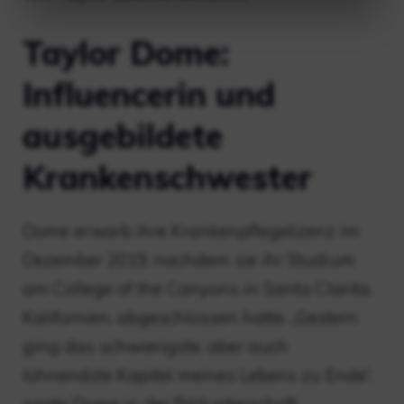
Taylor Dome:
Influencerin und
ausgebildete
Krankenschwester
Dome erwarb ihre Krankenpflegelizenz im
Dezember 2019, nachdem sie ihr Studium
am College of the Canyons in Santa Clarita,
Kalifornien, abgeschlossen hatte. „Gestern
ging das schwierigste, aber auch
lohnendste Kapitel meines Lebens zu Ende“,