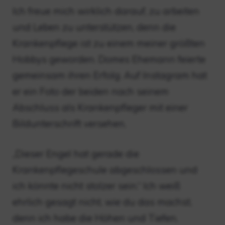
Ich freue mich wirklich darauf, zu arbeiten
und Leben zu unterstützen, denn die
Krankenpflege ist zu einem meiner größten
Hobbys geworden. Domes Ehemann feierte
gemeinsam ihren Erfolg. Auf Instagram hat
er ein Foto der beiden nach seinem
Abschluss als Krankenpfleger mit einer
Bildunterschrift versehen.
„Dieser Engel hat gerade die
Krankenpflegeschule abgeschlossen und
ich könnte nicht stolzer sein.“ Ich weiß
ehrlich gesagt nicht, wie du das machst,
denn ich habe die Höhen und Tiefen,