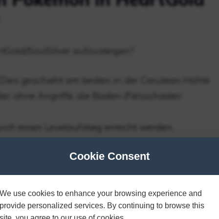
tGold/SoulSilver aufzusteigen?
ies geschieht am besten in der Cerulean-Höhle
der ohne Angriffe, die Boden-/Felsschaden
ch einen Levelaufstieg erreicht werden.
ten.
Cookie Consent
gebote.
 Mewtu in HeartGold?
We use cookies to enhance your browsing experience and
provide personalized services. By continuing to browse this
site, you agree to our use of cookies.