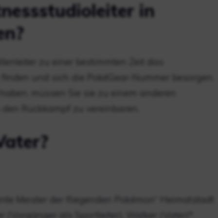
essstudioleiter in
en?
lenleiter zu einer bestimmten Zeit das
n finden und sich die PokéGear-Nummer besorgen.
haben, müssen Sie sie zu einem anderen
 den Rückkampf zu vereinbaren.
Vater?
te Meister der fliegenden Pokémon“ Heimatstadt
er (Vorgänger als Sportleiter), Walker (Vater)*