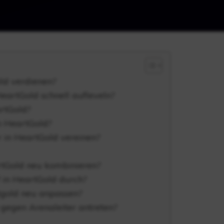
ld verdienen?
artGold schnell aufleveln?
rtGold?
n HeartGold?
r in HeartGold vereinen?
rtGold neu kombinieren?
in HeartGold durch?
gold neu anpassen?
gegen Arenaleiter antreten?