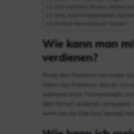
Auf welchem ​​Niveau stehen di
Was wird freigeschaltet, nachd
Ist Red Ash Ketchum Trainer?
Wie kann man mi
verdienen?
Rüste dein Pokémon mit einem Gl
Wenn das Pokémon, das du mit ei
während eines Trainerkampfs zum
dem Kampf verdienst, verdoppelt. A
wenn Sie die Elite Four besiegt h
Wie kann ich mei