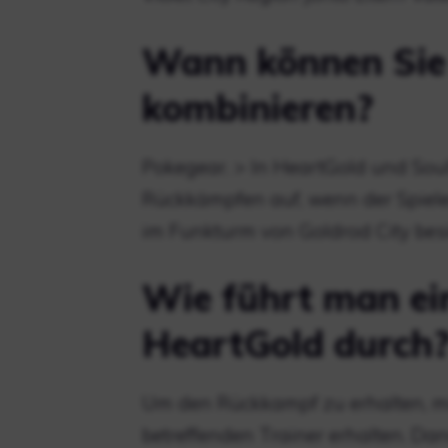
Wann können Sie 
kombinieren?
Pokegear. > In HeartGold und SoulS
Rückkämpfen auf, wenn der Spiel
im Funkturm von Goldrod City besi
Wie führt man ei
HeartGold durch
Um den Rückkampf zu erhalten, 
betreffenden Trainer erhalten. 