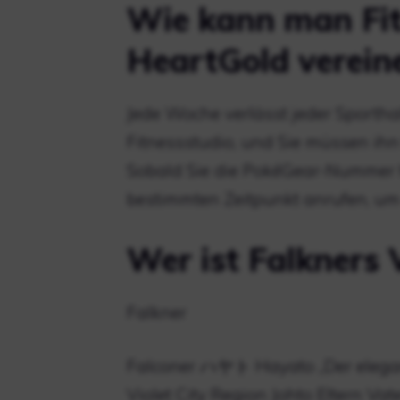
Wie kann man Fitn
HeartGold verein
Jede Woche verlässt jeder Sporthal
Fitnessstudio, und Sie müssen ih
Sobald Sie die PokéGear-Nummer 
bestimmten Zeitpunkt anrufen, um
Wer ist Falkners 
Falkner
Falconer ハヤト Hayato „Der elegan
Violet City Region Johto Eltern Vat