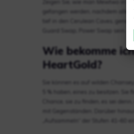
Zeigen Sie, wie man Mewtwo in P
gefangen werden, nachdem alle 16
tief in den Cerulean Caves, genau 
Guard Swap, Power Swap sein. Am
Wie bekomme ich 
HeartGold?
Sie können es auf wilden Chanseys
5 % haben, eines zu besitzen. Sie
Chance, sie zu finden, es sei denn
mit Gegenständen. Darüber hinaus
„Aufsammeln“ der Stufen 41–60 ei