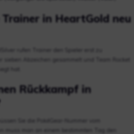
Trainer in HeartGold neu
ilver rufen Trainer den Spieler erst zu
er sieben Abzeichen gesammelt und Team Rocket
egt hat.
nen Rückkampf in
?
müssen Sie die PokéGear-Nummer vom
Dann muss man an einem bestimmten Tag den