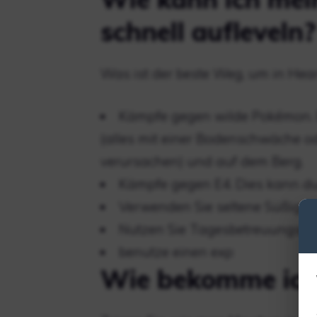
schnell aufleveln?
Was ist der beste Weg, um in Hear
Kämpfe gegen wilde Pokémon. D
(alles mit einer Bodenschwäche o
verursachen) und auf dem Berg.
Kämpfe gegen E4. Dies kann dur
Verwenden Sie seltene Süßigkei
Nutzen Sie Tagesbetreuungsan
benutze einen exp
Wie bekomme ich