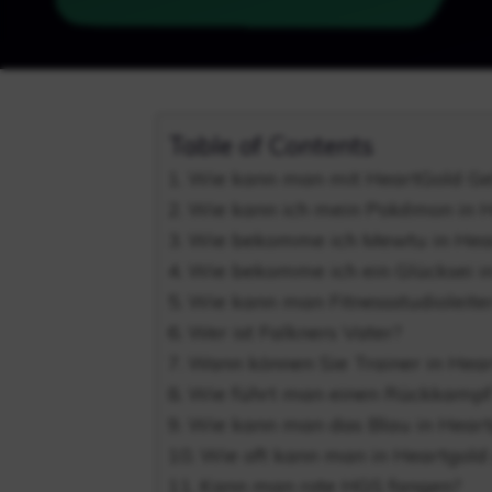
Table of Contents
Wie kann man mit HeartGold Ge
Wie kann ich mein Pokémon in He
Wie bekomme ich Mewtu in Hea
Wie bekomme ich ein Glücksei i
Wie kann man Fitnessstudioleite
Wer ist Falkners Vater?
Wann können Sie Trainer in Hea
Wie führt man einen Rückkampf 
Wie kann man das Blau in Heart
Wie oft kann man in Heartgold 
Kann man rote HGS fangen?