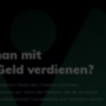
an mit
Geld verdienen?
rdienen? Rüste dein Pokémon mit einem
nmünze aus. Wenn das Pokémon, das du mit einem
t, während eines Trainerkampfs zum Vorschein kommt,