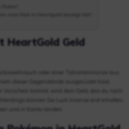
e Roten?
em man Red in Heartgold besiegt hat?
t HeartGold Geld
ücksweihrauch oder einer Talismanmünze aus.
nem dieser Gegenstände ausgerüstet hast,
 Vorschein kommt, wird dein Geld, das du nach
llerdings können Sie Luck Incense erst erhalten,
aben und in Kanto landen.
n Pokémon in HeartGold