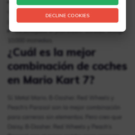
Desbloquear neumáticos dorados:
derrota a todos los jinetes fantasmas del
DECLINE COOKIES
personal en la contrarreloj de 150 cc.
Desbloquea el planeador dorado: recoge
10.000 monedas.
¿Cuál es la mejor
combinación de coches
en Mario Kart 7?
Sí, Metal Mario, B-Dasher, Red Wheels y
Peach’s Parasol son la mejor combinación
para carreras sin elementos. Pero creo que
Daisy, B-Dasher, Red Wheels y Peach’s