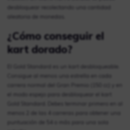
desbloquear recolectando una cantidad
aleatoria de monedas.
¿Cómo conseguir el
kart dorado?
El Gold Standard es un kart desbloqueable.
Consigue al menos una estrella en cada
carrera normal del Gran Premio (150 cc) y en
el modo espejo para desbloquear el kart
Gold Standard. Debes terminar primero en al
menos 2 de las 4 carreras para obtener una
puntuación de 54 o más para una sola