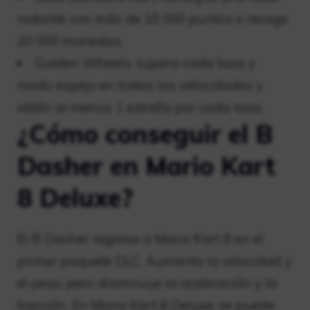
rodante con más de 10 000 puntos o recoge
20 000 monedas.
Golden Wheels: supera cada taza y
modo espejo en todas las velocidades y
obtén al menos 1 estrella por cada taza.
¿Cómo conseguir el B
Dasher en Mario Kart
8 Deluxe?
El B Dasher regresa a Mario Kart 8 en el
primer paquete DLC. Aumenta la velocidad y
el peso, pero disminuye la aceleración y la
tracción. En Mario Kart 8 Deluxe, se puede