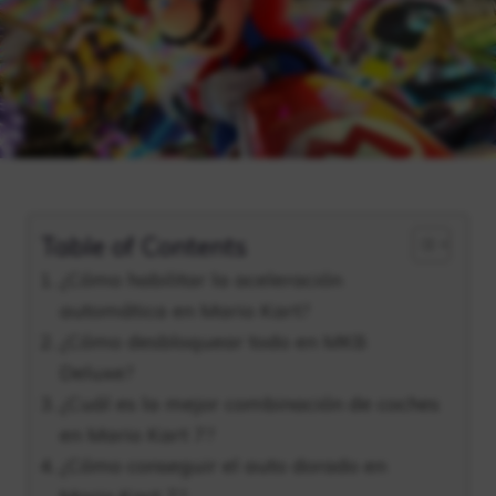
Table of Contents
¿Cómo habilitar la aceleración
automática en Mario Kart?
¿Cómo desbloquear todo en MK8
Deluxe?
¿Cuál es la mejor combinación de coches
en Mario Kart 7?
¿Cómo conseguir el auto dorado en