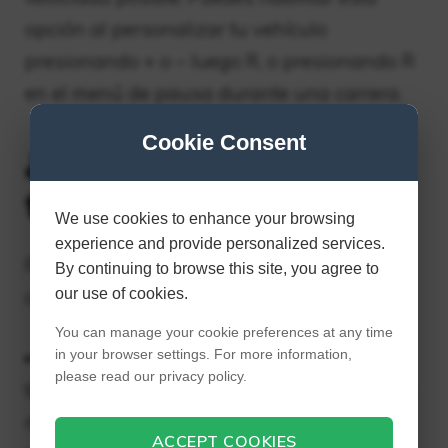
opción al personalizar tu vehículo
presionando + o – luego R, o presionando R
en el menú de pausa durante una carrera.
Cookie Consent
¿Cómo desbloquear
todo en MK8 Deluxe?
We use cookies to enhance your browsing
experience and provide personalized services.
Para obtener los tres elementos, debes
By continuing to browse this site, you agree to
our use of cookies.
completar una serie de desafíos.
You can manage your cookie preferences at any time
in your browser settings. For more information,
Desbloquear Gold Standard Kart: Gana
please read our privacy policy.
todas las copas con una sola estrella en los
modos 150cc y Mirror en Grand Prix.
ACCEPT COOKIES