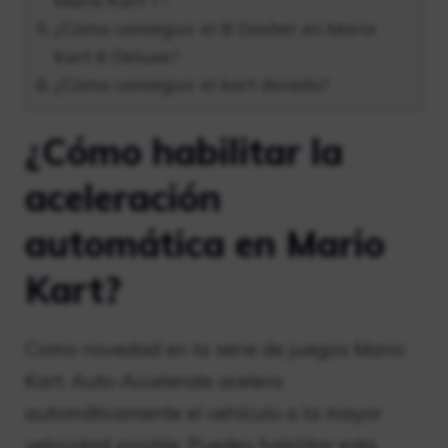
Mario Kart 7?
¿Cómo conseguir el B Dasher en Mario
Kart 8 Deluxe?
¿Cómo conseguir el kart dorado?
¿Cómo habilitar la
aceleración
automática en Mario
Kart?
Como novedad en la serie de juegos Mario
Kart, Auto-Accelerate acelera
automáticamente el vehículo a la mayor
velocidad posible. Puedes habilitar esta