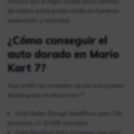
Parasol son el mejor combo para carreras
de objetos porque este combo es fuerte en
aceleración y velocidad.
¿Cómo conseguir el
auto dorado en Mario
Kart 7?
Aquí están las monedas de oro que puedes
desbloquear en Mario Kart 7:
Gold Glider: Recoge StreetPass para 100
personas / O 10 000 monedas.
Gold Standard Kart: consigue una casa