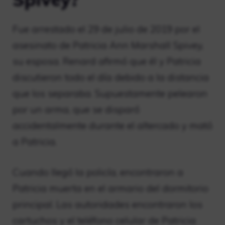
Fue arrestado el 29 de julio de 2019 por el
asesinato de Patricia Ann Marshall Spivey,
su esposa. Renard afirmó que él y Patricia
discutieron todo el día debido a la distancia
que los separaba. Supuestamente pelearon
por un arma, que se disparó
accidentalmente durante el altercado y mató
a Patricia.
Cuando llegó la policía, encontraron a
Patricia muerta en el armario del dormitorio
principal. Las autoridades encontraron los
cartuchos y el teléfono celular de Patricia