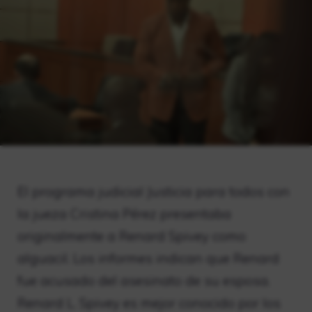
El programa judicial Justicia para todos con
la jueza Cristina Pérez presentaba
originalmente a Renard Spivey como
alguacil. Los informes indican que Renard
fue acusado del asesinato de su esposa.
Renard L. Spivey es mejor conocido por los