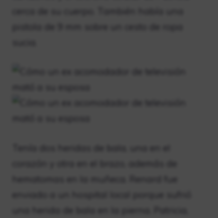
cerca de su cuerpo. También había una
pistola de 9 mm sobre un cesto de ropa
sucia.
Tenía dos heridas de bala, una en el
corazón y otra en el brazo, además de
hematomas en la muñeca. Renard fue
enviado a un hospital local porque sufrió
una herida de bala en la pierna. Patricia,