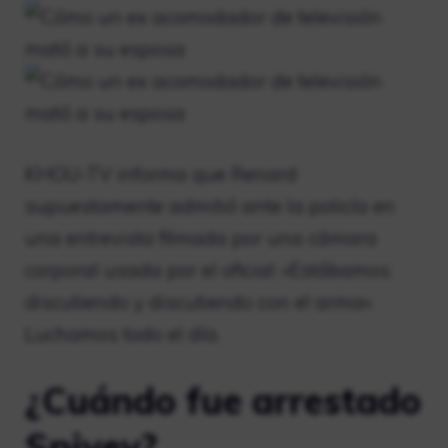
KHOU-TV informa que Renard
supuestamente admitió ante la policía en
una entrevista filmada por una cámara
corporal usada por el oficial: «Estábamos
discutiendo y discutiendo con el arma».
Luchamos todo el día.
¿Cuándo fue arrestado
Spivey?