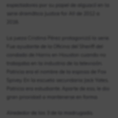
espectadores por su papel de alguacil en la
serie dramática Justice for All de 2012 a
2016.
La jueza Cristina Pérez protagonizó la serie.
Fue ayudante de la Oficina del Sheriff del
condado de Harris en Houston cuando no
trabajaba en la industria de la televisión.
Patricia era el nombre de la esposa de Fox
Spivey. En la escuela secundaria Jack Yates,
Patricia era estudiante. Aparte de eso, le dio
gran prioridad a mantenerse en forma.
Alrededor de las 3 de la madrugada,