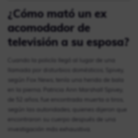
¿Cómo mató un ex
acomodador de
televisión a su esposa?
Cuando la policía llegó al lugar de una
llamada por disturbios domésticos, Spivey,
según Fox News, tenía una herida de bala
en la pierna. Patricia Ann Marshall Spivey,
de 52 años, fue encontrada muerta a tiros,
según las autoridades, quienes dijeron que
encontraron su cuerpo después de una
investigación más exhaustiva.