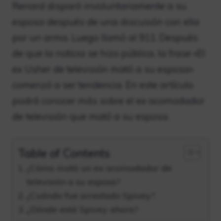
Renard disparó involuntariamente a su
esposa después de una discusión con ella
por un arma. Luego llamó al 911. Después
de que la noticia se hizo pública, la frase «El
ex Usher de televisión mató a su esposa»
comenzó a ser tendencia. En este artículo
podrá conocer más sobre el ex acomodador
de televisión que mató a su esposa.
Table of Contents
¿Cómo mató un ex acomodador de
televisión a su esposa?
¿Cuándo fue arrestado Spivey?
¿Dónde está Spivey ahora?