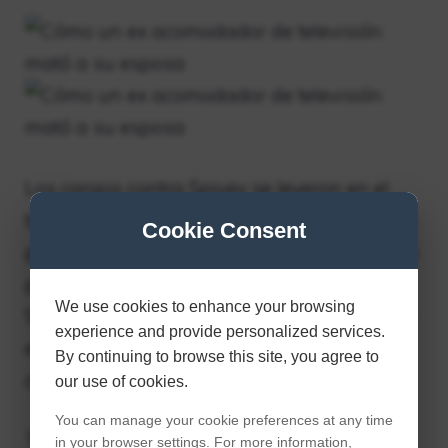
Los cargos contra Spivey se leyeron en el
tribunal el lunes y dicen que admitió ante la
Cookie Consent
policía que él y Patricia estaban discutiendo
por su presunto uso de esteroides. Según
We use cookies to enhance your browsing
Spivey, los dos discutieron por un arma que
experience and provide personalized services.
estaba guardada en el armario del
By continuing to browse this site, you agree to
dormitorio.
our use of cookies.
You can manage your cookie preferences at any time
Tanto Patricia como Renard dispararon un
in your browser settings. For more information,