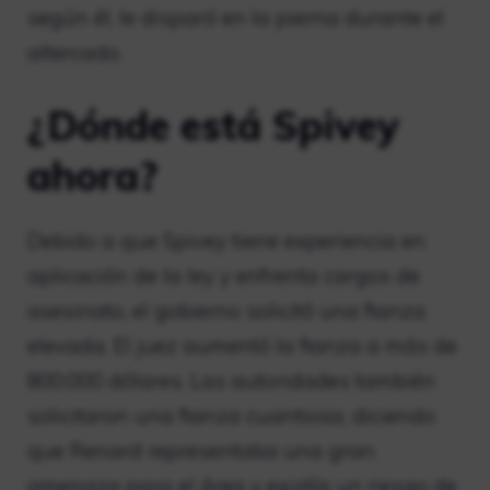
según él, le disparó en la pierna durante el
altercado.
¿Dónde está Spivey
ahora?
Debido a que Spivey tiene experiencia en
aplicación de la ley y enfrenta cargos de
asesinato, el gobierno solicitó una fianza
elevada. El juez aumentó la fianza a más de
800.000 dólares. Las autoridades también
solicitaron una fianza cuantiosa, diciendo
que Renard representaba una gran
amenaza para el área y existía un riesgo de