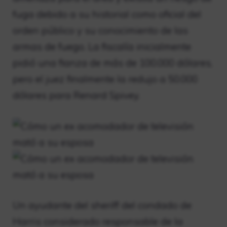
fuga debido a su historial como oficial del
orden público y su conocimiento de las
armas de fuego. La fiscalía inicialmente
pidió una fianza de más de 100.000 dólares,
pero el juez finalmente la redujo a 50.000
dólares para Renard Spivey.
Un ayudante del sheriff del condado de
Harris considerado responsable de la