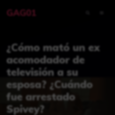
Saltar
GAG01
al
MENÚ
contenido
¿Cómo mató un ex
acomodador de
televisión a su
esposa? ¿Cuándo
fue arrestado
Spivey?