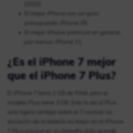
(2020)
El mejor iPhone con un gran
presupuesto: iPhone XR.
El mejor iPhone premium en general
por menos: iPhone 11.
¿Es el iPhone 7 mejor
que el iPhone 7 Plus?
El iPhone 7 tiene 2 GB de RAM, pero el
modelo Plus tiene 3 GB. Esto le da al Plus
una ligera ventaja sobre el 7 normal. La
duración de la batería es mejor en el iPhone
7 Plus porque en su tamaño más grande