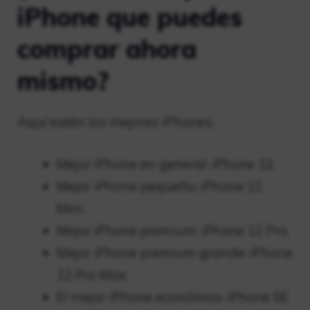
iPhone que puedes
comprar ahora
mismo?
Aquí están los mejores iPhones:
Mejor iPhone en general: iPhone 12.
Mejor iPhone pequeño: iPhone 12
Mini.
Mejor iPhone premium: iPhone 12 Pro.
Mejor iPhone premium grande: iPhone
12 Pro Max.
El mejor iPhone económico: iPhone SE