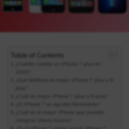
Table of Contents
¿Cuánto cuesta un iPhone 7 plus en
2020?
¿Qué teléfono es mejor iPhone 7 plus u 8
plus?
¿Cuál es mejor iPhone 7 plus u 8 plus?
¿El iPhone 7 se agrieta fácilmente?
¿Cuál es el mejor iPhone que puedes
comprar ahora mismo?
¿Es el iPhone 7 mejor que el iPhone 7