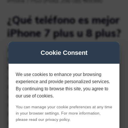
iPhone 7 Plus (Plata, 256 GB) ₹69,990
¿Qué teléfono es mejor
iPhone 7 plus u 8 plus?
Apple afirma que el chip A11 ofrece una
Cookie Consent
multitarea un 70% más rápida (lo cual es
fantástico teniendo en cuenta que los
We use cookies to enhance your browsing
usuarios cambian constantemente entre
experience and provide personalized services.
aplicaciones), gráficos un 30% más rápidos
By continuing to browse this site, you agree to
y un rendimiento máximo de la CPU un 25%
our use of cookies.
más rápido. Además, Apple afirma que el
You can manage your cookie preferences at any time
iPhone 8 Plus es un 70% más rápido que el
in your browser settings. For more information,
please read our privacy policy.
iPhone 7 Plus en modo de suspensión.