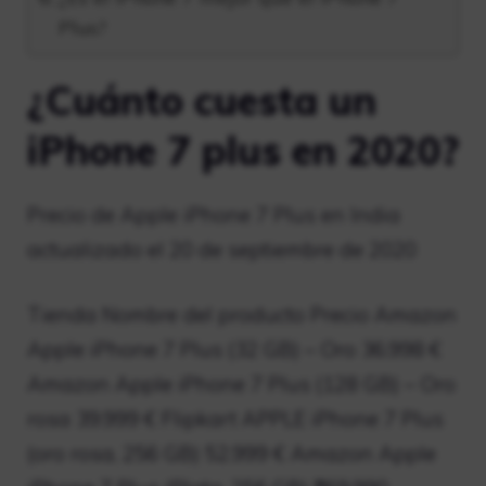
Plus?
¿Cuánto cuesta un
iPhone 7 plus en 2020?
Precio de Apple iPhone 7 Plus en India
actualizado el 20 de septiembre de 2020
Tienda Nombre del producto Precio Amazon
Apple iPhone 7 Plus (32 GB) – Oro 36.998 €
Amazon Apple iPhone 7 Plus (128 GB) – Oro
rosa 39.999 € Flipkart APPLE iPhone 7 Plus
(oro rosa, 256 GB) 52.999 € Amazon Apple