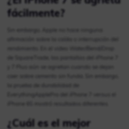
fácilmente?
Sin embargo, Apple no hace ninguna
afirmación sobre la caída o interrupción del
rendimiento. En el video Water/Bend/Drop
de SquareTrade, las pantallas del iPhone 7
y 7 Plus aún se agrietan cuando se dejan
caer sobre cemento sin funda. Sin embargo,
la prueba de durabilidad de
EverythingApplePro del iPhone 7 versus el
iPhone 6S mostró resultados diferentes.
¿Cuál es el mejor