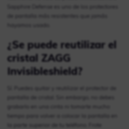
Sapphire Defense es uno de los protectores
de pantalla más resistentes que jamás
hayamos usado.
¿Se puede reutilizar el
cristal ZAGG
Invisibleshield?
Sí. Puedes quitar y reutilizar el protector de
pantalla de cristal. Sin embargo, no debes
grabarlo en una cinta ni tomarte mucho
tiempo para volver a colocar la pantalla en
la parte superior de tu teléfono. Frote