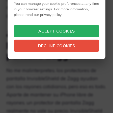
You can manage your cookie preferences at any time
reemplazarán gratis pero tendrás que
in your browser settings. For more information,
pagar el envío.
please read our privacy policy.
¿Merecen la pena los
ACCEPT COOKIES
protectores de
DECLINE COOKIES
pantalla Zagg?
No me malinterpretes, los protectores de
pantalla InvisibleShield de Zagg ayudan
con los rayones cotidianos, pero eso es todo.
Aparte de mantener su iPhone libre de
rayones, un protector de pantalla Zagg
realmente no vale su precio. InvisibleShield