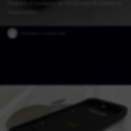
Registre el producto en ZAGG.com. El cliente es
responsable …
Published on:
12 enero 2025