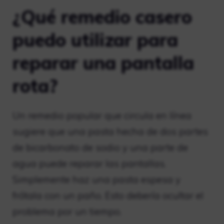
¿Qué remedio casero
puedo utilizar para
reparar una pantalla
rota?
Un remedio popular que circula en línea
sugiere que una pasta hecha de dos partes
de bicarbonato de sodio y una parte de
agua puede reparar las pantallas.
Simplemente haz una pasta espesa y
frótala con un paño. Esto debería ocultar el
problema por un tiempo.