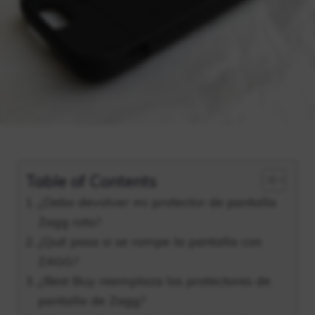
Table of Contents
¿Debo devolver mi protector de pantalla
Zagg roto?
¿Qué pasa si se rompe la pantalla con
ZAGG?
¿Best Buy reemplaza los protectores de
pantalla de Zagg?