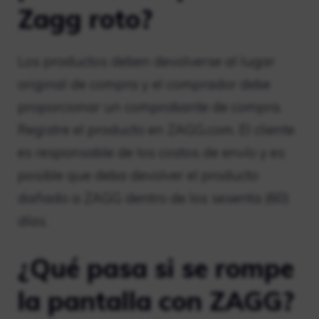
Zagg roto?
Los productos deben devolverse al lugar
original de compra y el comprador debe
proporcionar un comprobante de compra.
Registre el producto en ZAGG.com. El cliente
es responsable de los costos de envío y es
posible que deba devolver el producto
dañado a ZAGG dentro de los sesenta (60)
días.
¿Qué pasa si se rompe
la pantalla con ZAGG?