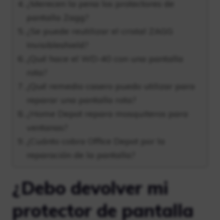
¿Merecen la pena los protectores de
pantalla Zagg?
¿Se puede reutilizar el cristal ZAGG
Invisibleshield?
¿Qué hace el WD-40 con una pantalla
rota?
¿Qué remedio casero puedo utilizar para
reparar una pantalla rota?
¿Home Depot repara mosquiteros para
ventanas?
¿Cuánto cobra Office Depot por la
reparación de la pantalla?
¿Debo devolver mi
protector de pantalla