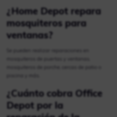
¿Home Depot repara
mosquiteros para
ventanas?
Se pueden realizar reparaciones en
mosquiteros de puertas y ventanas,
mosquiteros de porche, cercas de patio o
piscina y más.
¿Cuánto cobra Office
Depot por la