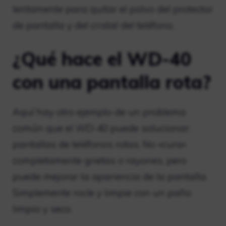
lentamente para quitar el polvo del protector
de pantalla y del cristal del teléfono.
¿Qué hace el WD-40
con una pantalla rota?
Aquí hay otro ejemplo de un problema
común que el WD-40 puede solucionar:
pantallas de teléfonos rotas. No «cura»
completamente grietas o rayones, pero
puede mejorar la apariencia de la pantalla.
Simplemente rocíe y limpie con un paño
limpio y seco.