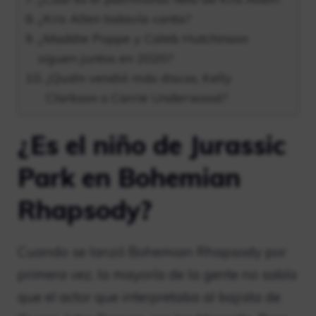
¿Kris Allen todavía canta?
¿Maddie Poppe y Caleb Hutchinson
siguen juntos en 2020?
¿Quién vendió más discos, Kelly
Clarkson o Carrie Underwood?
¿Es el niño de Jurassic
Park en Bohemian
Rhapsody?
Cuando se lanzó Bohemian Rhapsody por
primera vez, la mayoría de la gente no sabía
que el actor que interpretaba al bajista de