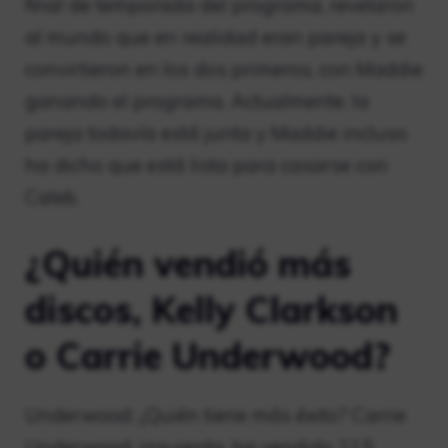
final de temporada del programa, revelaron
al mundo que en realidad eran pareja y se
convirtieron en los dos primeros, con Maddie
ganando el programa. Actualmente, la
pareja todavía está junta y Maddie incluso
ha dicho que está lista para casarse con
Caleb.
¿Quién vendió más
discos, Kelly Clarkson
o Carrie Underwood?
Underwood: ¿Quién tiene más éxito? Carrie
Underwood, izquierda, ha vendido 11,5