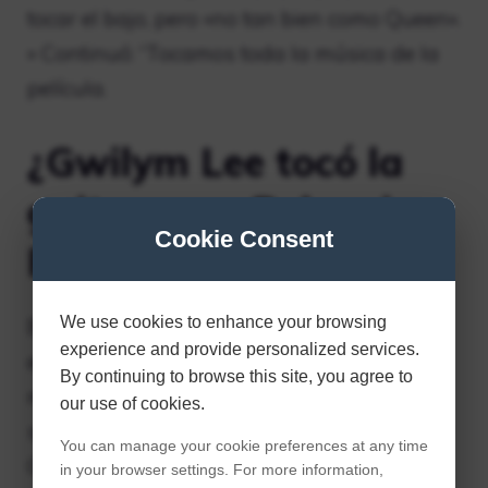
tocar el bajo, pero «no tan bien como Queen».
» Continuó: “Tocamos toda la música de la
película.
¿Gwilym Lee tocó la
guitarra en Bohemian
Cookie Consent
Rhapsody?
We use cookies to enhance your browsing
Brian May compartió un vídeo de él mismo
experience and provide personalized services.
en el set de Bohemian Rhapsody. El clip
By continuing to browse this site, you agree to
muestra al guitarrista de Queen tocando el
our use of cookies.
solo del icónico tema de 1975 frente al actor
You can manage your cookie preferences at any time
Gwilym Lee, quien interpreta a May en la
in your browser settings. For more information,