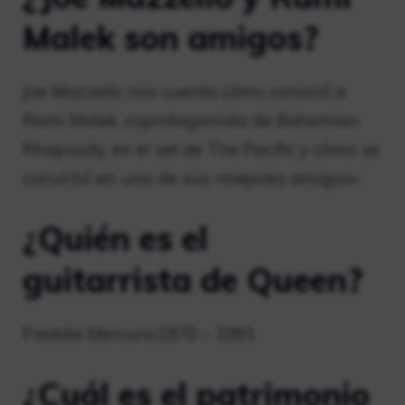
Malek son amigos?
Joe Mazzello nos cuenta cómo conoció a
Rami Malek, coprotagonista de Bohemian
Rhapsody, en el set de The Pacific y cómo se
convirtió en uno de sus «mejores amigos».
¿Quién es el
guitarrista de Queen?
Freddie Mercurio1970 – 1991
¿Cuál es el patrimonio