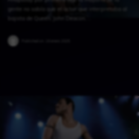
gente no sabía que el actor que interpretaba al
bajista de Queen, John Deacon, …
Published on:
16 enero 2025