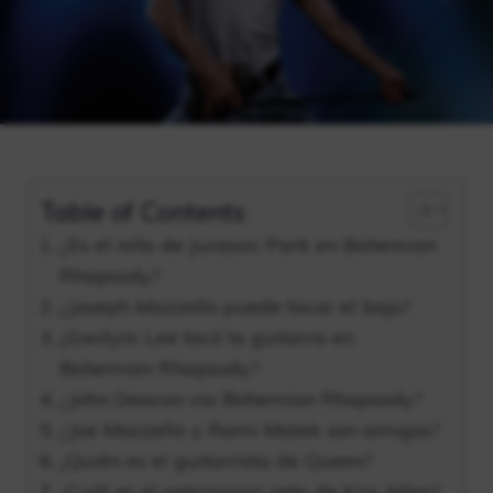
Table of Contents
¿Es el niño de Jurassic Park en Bohemian
Rhapsody?
¿Joseph Mazzello puede tocar el bajo?
¿Gwilym Lee tocó la guitarra en
Bohemian Rhapsody?
¿John Deacon vio Bohemian Rhapsody?
¿Joe Mazzello y Rami Malek son amigos?
¿Quién es el guitarrista de Queen?
¿Cuál es el patrimonio neto de Kris Allen?