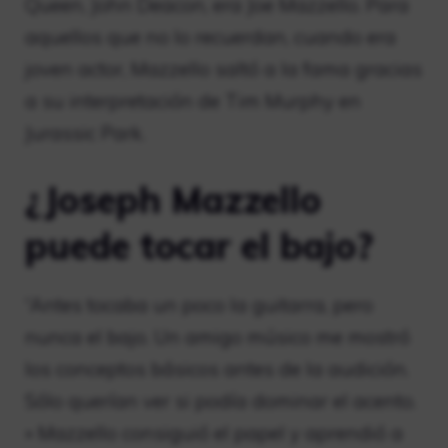
Queen, John Deacon, era Joe Mazzello. Para
aquellos que no lo recuerdan, cuando era
joven actor, Mazzello saltó a la fama gracias
a su interpretación de Tim Murphy en
Jurassic Park.
¿Joseph Mazzello
puede tocar el bajo?
“Antes tocaba un poco la guitarra, pero
nunca el bajo. Un amigo músico me mostró
los conceptos básicos antes de la audición.
Sólo querían ver si podía dominar el acento.
» Mazzello consiguió el papel y aprendió a