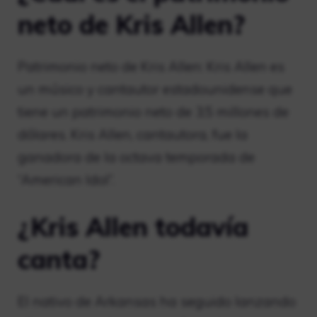
neto de Kris Allen?
Patrimonio neto de Kris Allen: Kris Allen es
un músico y cantautor estadounidense que
tiene un patrimonio neto de 3,5 millones de
dólares. Kris Allen, cantautora, fue la
ganadora de la octava temporada de
“American Idol”.
¿Kris Allen todavía
canta?
El nativo de Arkansas ha seguido lanzando