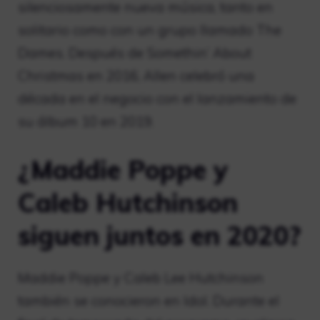
silenciosamente nueva música, tanto en
solitario como con un grupo llamado The
Dames. Después de Somethin’ About
Christmas en 2016, Allen celebró una
década en el negocio con el lanzamiento de
su álbum 10 en 2019.
¿Maddie Poppe y
Caleb Hutchinson
siguen juntos en 2020?
Maddie Poppe y Caleb Lee Hutchinson
también se conocieron en Idol. Durante el