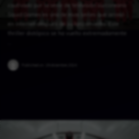
cautivado por la serie de televisión surcoreana.
Squid Games es una de esas series que arrasó
en Internet después de su lanzamiento. Este
thriller distópico se ha vuelto extremadamente
…
Published on:
29 diciembre 2024