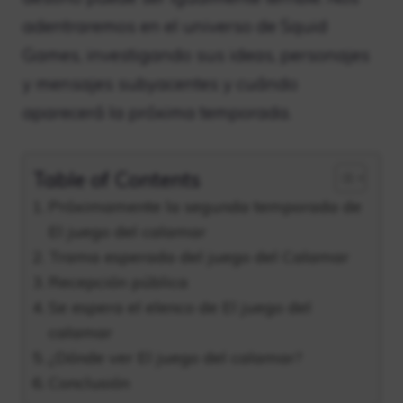
adentraremos en el universo de Squid
Games, investigando sus ideas, personajes
y mensajes subyacentes y cuándo
aparecerá la próxima temporada.
Table of Contents
Próximamente la segunda temporada de
El juego del calamar
Trama esperada del juego del Calamar
Recepción pública
Se espera el elenco de El juego del
calamar
¿Dónde ver El juego del calamar?
Conclusión