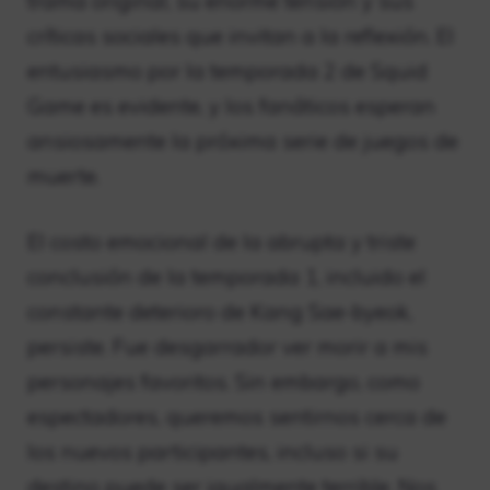
trama original, su enorme tensión y sus
críticas sociales que invitan a la reflexión. El
entusiasmo por la temporada 2 de Squid
Game es evidente, y los fanáticos esperan
ansiosamente la próxima serie de juegos de
muerte.
El costo emocional de la abrupta y triste
conclusión de la temporada 1, incluido el
constante deterioro de Kang Sae-byeok,
persiste. Fue desgarrador ver morir a mis
personajes favoritos. Sin embargo, como
espectadores, queremos sentirnos cerca de
los nuevos participantes, incluso si su
destino puede ser igualmente terrible. Nos