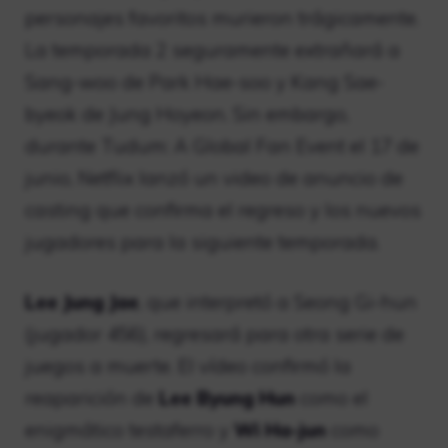
personajes favoritos murieron trágicamente.
La temporada 2 seguramente extrañará a
Sang-woo de Park Hae-soo y Kang Sae-
byeok de Jung Hoyeon. Sin embargo,
durante Tudum: A Global Fan Event el 17 de
junio, Netflix lanzó un video de anuncio de
casting que confirma el regreso y los nuevos
jugadores para la siguiente temporada.
Lee Jung Jae
, que interpretó a Seong Gi-hun
(jugador 456), regresará para otra serie de
juegos a muerte. El vídeo confirmó la
reaparición de
Lee Byung Hun
como el
enigmático testaferro y
Wi Ha-jun
como