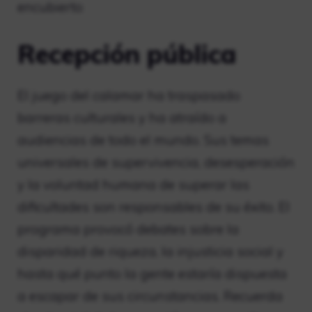
encubierto
Recepción pública
El juego del calamar ha traspasado
barreras culturales y ha atraído a
audiencias de todo el mundo. Sus temas
universales de supervivencia, desesperación
y la voluntad humana de superar las
dificultades son responsables de su éxito. El
programa provocó debates sobre la
disparidad de riqueza, la injusticia social y
hasta qué punto la gente estaría dispuesta
a escapar de sus circunstancias. Recuerda