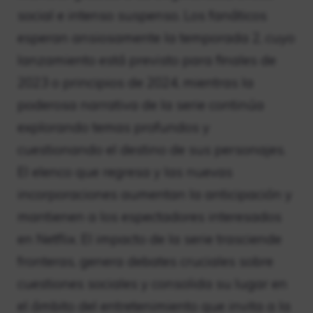
social e intenso suspenso. Los fanáticos
esperan ansiosamente la temporada 2, cuyo
lanzamiento está previsto para finales de
2023 o principios de 2024, mientras la
poderosa narrativa de la serie continúa
explorando temas profundos y
cuestionando el destino de sus personajes.
El elenco que regresa y las nuevas
incorporaciones aumentan la anticipación y
mantienen a los espectadores interesados ​​
en Netflix. El impacto de la serie trasciende
fronteras, genera debates cruciales sobre
cuestiones sociales y consolida su lugar en
el ámbito del entretenimiento que invita a la