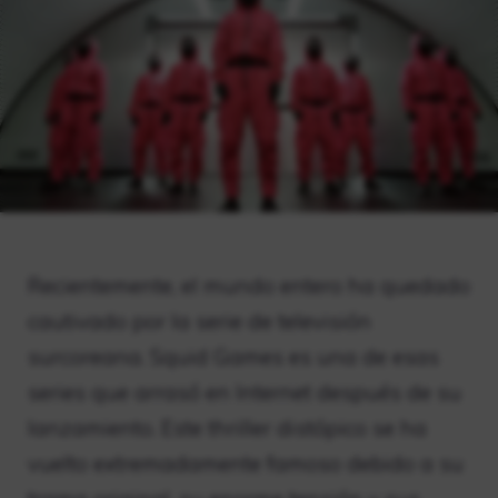
Recientemente, el mundo entero ha quedado
cautivado por la serie de televisión
surcoreana. Squid Games es una de esas
series que arrasó en Internet después de su
lanzamiento. Este thriller distópico se ha
vuelto extremadamente famoso debido a su