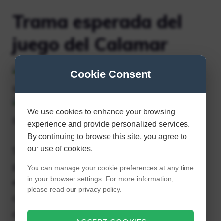
Trama esperada del
juego del Calamar
Cookie Consent
We use cookies to enhance your browsing
experience and provide personalized services.
By continuing to browse this site, you agree to
our use of cookies.
Squid Game nos presenta a un grupo de
personas desesperadas que se ven
You can manage your cookie preferences at any time
in your browser settings. For more information,
envueltas en un fascinante juego. Los
please read our privacy policy.
concursantes, todos ellos en graves
dificultades económicas, se ven arrastrados