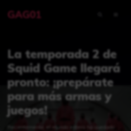
Saltar
GAG01
al
MENÚ
contenido
La temporada 2 de
Squid Game llegará
pronto: ¡prepárate
para más armas y
juegos!
Recientemente, el mundo entero ha quedado