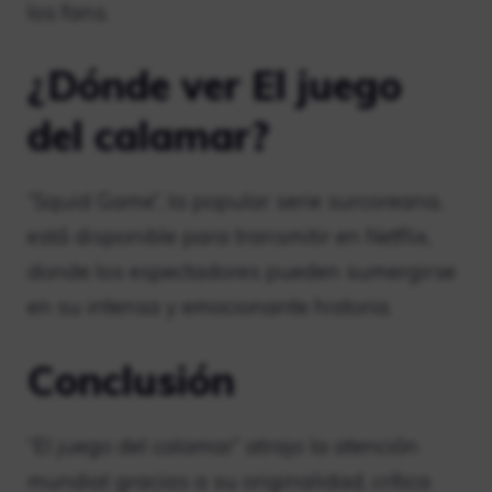
los fans.
¿Dónde ver El juego
del calamar?
“Squid Game”, la popular serie surcoreana,
está disponible para transmitir en Netflix,
donde los espectadores pueden sumergirse
en su intensa y emocionante historia.
Conclusión
“El juego del calamar” atrajo la atención
mundial gracias a su originalidad, crítica