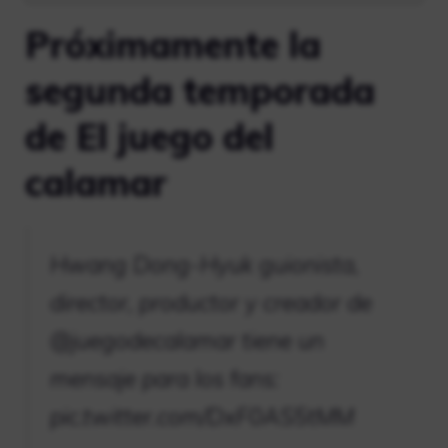
Próximamente la
segunda temporada
de El juego del
calamar
Hwang Dong-Hyuk guionista,
director, productor y creador de
@juegodecalamar
tiene un
mensaje para los fans:
pic.twitter.com/DxF0AS5tMM