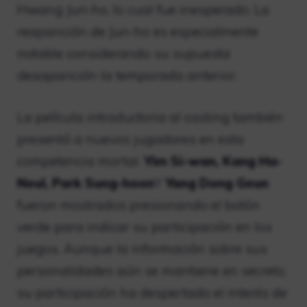
Hwang Jun-ho, lo cual fue inesperado. La
reaparición de Jun-ho es especialmente
notable considerando su supuesta
desaparición la temporada anterior.
La película introductoria al casting también
presentó a nuevos jugadores en esta
competencia mortal.
Yim Si-wan, Kang Ha-
Neul, Park Sung-hoon
Y
Yang Dong Geun
fueron mostrados presionando el botón
verde para indicar su participación en los
juegos. Aunque la información sobre sus
personalidades aún se mantiene en secreto,
su participación ha despertado el interés de