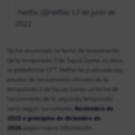
-Netflix (@netflix)
12 de junio de
2022
Se ha anunciado la fecha de lanzamiento
de la temporada 2 de Squid Game, es decir,
la plataforma OTT Netflix ha publicado las
pautas de lanzamiento oficiales de la
temporada 2 de Squid Game. La fecha de
lanzamiento de la segunda temporada
sería según los rumores.
Noviembre de
2023 o principios de diciembre de
2024.
según nueva información.