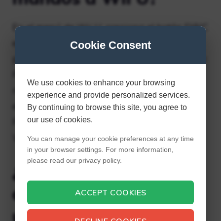
En el menú de Wii U, presiona el botón SYNC
en la consola Wii U para mostrar la
Cookie Consent
pantalla de emparejamiento del controlador.
Presione el botón SYNC en la consola
We use cookies to enhance your browsing
nuevamente hasta que la pantalla muestre
experience and provide personalized services.
el tipo de controlador que desea emparejar.
By continuing to browse this site, you agree to
our use of cookies.
Presiona el botón SYNC en el controlador
Wii U Pro.
You can manage your cookie preferences at any time
in your browser settings. For more information,
please read our privacy policy.
¿Puedes conectar un
controlador Xbox a
ACCEPT COOKIES
una Wii U?