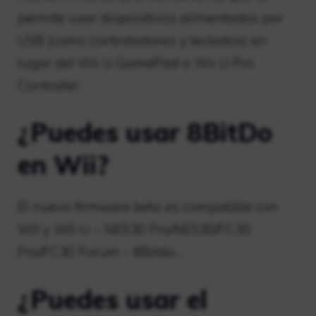
permite usar dispositivos alimentados por
USB (como controladores y teclados) en
lugar del Wii U GamePad o Wii U Pro
Controller.
¿Puedes usar 8BitDo
en Wii?
El nuevo firmware beta es compatible con
WII y WII-U – NES30 Pro/NES30/FC30
Pro/FC30 Forum – 8Bitdo…
¿Puedes usar el