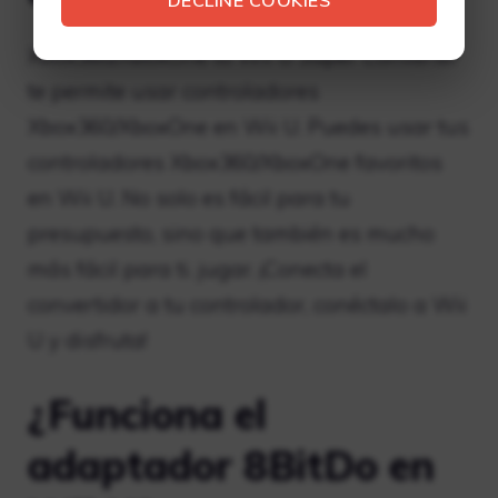
DECLINE COOKIES
Xbox360/XboxOne to Wii U Super Converter
te permite usar controladores
Xbox360/XboxOne en Wii U. Puedes usar tus
controladores Xbox360/XboxOne favoritos
en Wii U. No solo es fácil para tu
presupuesto, sino que también es mucho
más fácil para ti. jugar. ¡Conecta el
convertidor a tu controlador, conéctalo a Wii
U y disfruta!
¿Funciona el
adaptador 8BitDo en