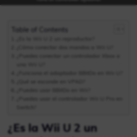
Table of Contents
¿Es la Wii U 2 un reproductor?
¿Cómo conectar dos mandos a Wii U?
¿Puedes conectar un controlador Xbox a
una Wii U?
¿Funciona el adaptador 8BitDo en Wii U?
¿Qué se esconde en VPAD?
¿Puedes usar 8BitDo en Wii?
¿Puedes usar el controlador Wii U Pro en
Switch?
¿Es la Wii U 2 un