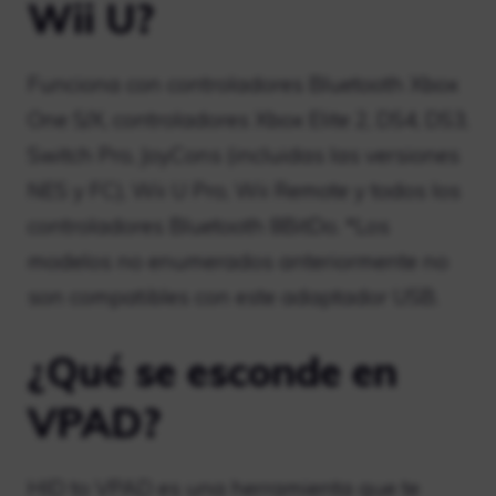
Wii U?
Funciona con controladores Bluetooth Xbox
One S/X, controladores Xbox Elite 2, DS4, DS3,
Switch Pro, JoyCons (incluidas las versiones
NES y FC), Wii U Pro, Wii Remote y todos los
controladores Bluetooth 8BitDo. *Los
modelos no enumerados anteriormente no
son compatibles con este adaptador USB.
¿Qué se esconde en
VPAD?
HID to VPAD es una herramienta que te