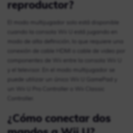
reproductor?
El modo multijugador solo está disponible
cuando la consola Wii U está jugando en
modo de alta definición, lo que requiere una
conexión de cable HDMI o cable de video por
componentes de Wii entre la consola Wii U
y el televisor. En el modo multijugador se
puede utilizar un único Wii U GamePad y
un Wii U Pro Controller o Wii Classic
Controller.
¿Cómo conectar dos
mandos a Wii U?