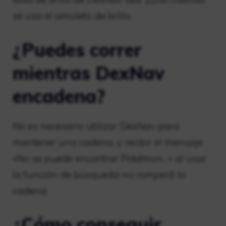
se usa el amuleto de brillo.
¿Puedes correr
mientras DexNav
encadena?
No es necesario utilizar DexNav para
mantener una cadena, y recibir el mensaje
«No se puede encontrar Pokémon…» al usar
la función de búsqueda no romperá la
cadena.
¿Cómo conseguir