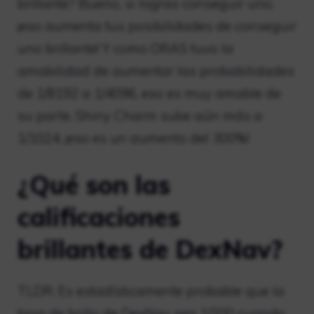
brillante? Bueno, si logras conseguir uno,
¡eso aumenta tus posibilidades de conseguir
uno brillante! Y como ORAS tuvo la
amabilidad de aumentar las probabilidades
de 1/8192 a 1/4096, eso es muy amable de
su parte, Shiny Charm sube aún más a
1/1024, ¡eso es un aumento del 300%!
¿Qué son las
calificaciones
brillantes de DexNav?
TLDR: Es estadísticamente probable que la
tasa de brillo de DexNav sea 1/200 cuando