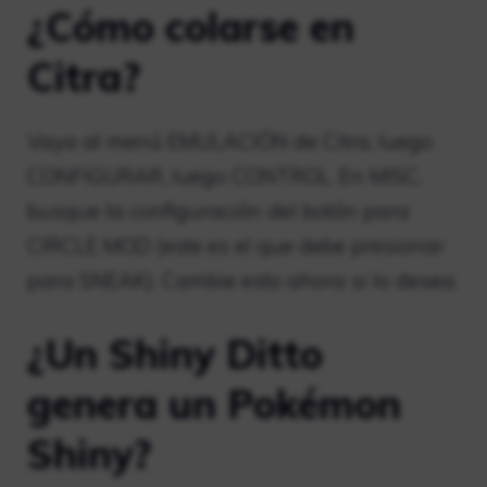
¿Cómo colarse en
Citra?
Vaya al menú EMULACIÓN de Citra, luego
CONFIGURAR, luego CONTROL. En MISC,
busque la configuración del botón para
CIRCLE MOD (este es el que debe presionar
para SNEAK). Cambie esto ahora si lo desea.
¿Un Shiny Ditto
genera un Pokémon
Shiny?