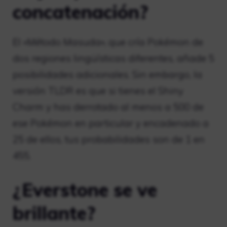
concatenación?
El «Método Masuda», que cría Pokémon de
dos regiones lingüísticas diferentes, añade 5
posibilidades adicionales. Sin embargo, la
versión TLDR es que si tienes el Shiny
Charm y has derrotado al menos a 500 de
ese Pokémon en particular y encadenado a
25 de ellos, tus probabilidades son de 1 en
455.
¿Everstone se ve
brillante?