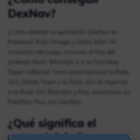
DexNav?
¿Cómo obtener la aplicación DexNav en
Pokémon Rubí Omega y Zafiro Alfa? Al
comienzo del juego, conoces al hijo del
profesor Birch, Brendan, y a su hija May.
Dejan Littleroot Town para explorar la Ruta
101, Oldale Town y la Ruta 103. Al regresar
a la Ruta 101, Brendan y May actualizan su
PokéNav Plus con DexNav.
¿Qué significa el
potencial de 3