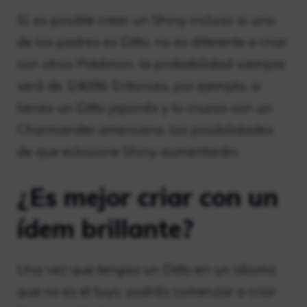
Sí, es posible crear un Shiny incluso si uno
de los padres es Ditto, no es diferente a criar
con otros Pokémon, la probabilidad siempre
será de 1/4096. Entonces, por ejemplo, si
tienes un Ditto japonés y lo cruzas con un
Charmander americano, las posibilidades
de que eclosione Shiny aumentarán.
¿Es mejor criar con un
ídem brillante?
Una vez que tengas un Ditto en un idioma
que no es el tuyo, podrás comenzar a criar