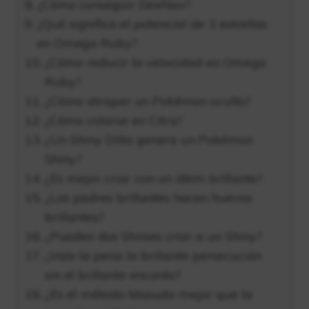
¿Cómo conseguir DexNav?
¿Qué significa el potencial de 3 estrellas
en Omega Ruby?
¿Cómo reducir la velocidad en Omega
Ruby?
¿Cómo atrapar un Pokémon oculto?
¿Cómo colarse en Citra?
¿Un Shiny Ditto genera un Pokémon
Shiny?
¿Es mejor criar con un ídem brillante?
¿Los padres brillantes hacen huevos
brillantes?
¿Pueden dos Shinies criar a un Shiny?
¿Vale la pena la brillante persecución
sin el brillante encanto?
¿Es el método Masuda mejor que la