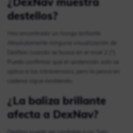
¿DexNav muestra
destellos?
Has encontrado un hongo brillante.
Absolutamente ninguna visualización de
DexNav cuando se busca en el nivel 2 (?).
Puedo confirmar que el «potencial» solo se
aplica a los intravenosos, pero la pesca en
cadena sigue existiendo.
¿La baliza brillante
afecta a DexNav?
DexNav puede ser confiable o no. Solo