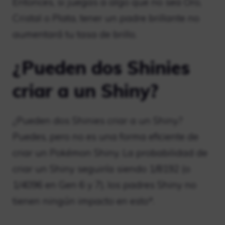
Entonces, si juegas a algo que no sea Oro,
Cristal o Plata, tener un padre brillante no
aumentará tu tasa de brillo.
¿Pueden dos Shinies
criar a un Shiny?
¿Pueden dos Shinies criar a un Shiny?
Puedes, pero no es una forma eficiente de
criar un Pokémon Shiny. La probabilidad de
criar un Shiny seguiría siendo 1/8192 (o
1/4096 en Gen 6 y 7), los padres Shiny no
tienen ningún impacto en esto*.