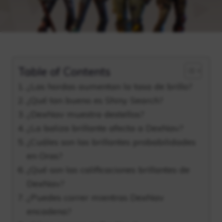
Table of Contents
¿Las hordas aumentan la tasa de brillo?
¿Qué tan bueno es Shiny Search?
¿DexNav muestra destellos?
¿La baliza brillante afecta a DexNav?
¿Cuáles son las brillantes probabilidades
en Oras?
¿Qué son las calificaciones brillantes de
DexNav?
¿Puedes correr mientras DexNav
encadena?