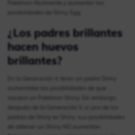
Pokémon fácilmente y aumentar las
posibilidades de Shiny Egg.
¿Los padres brillantes
hacen huevos
brillantes?
En la Generación II, tener un padre Shiny
aumentaba las posibilidades de que
naciera un Pokémon Shiny. Sin embargo,
después de la Generación II, si uno de los
padres de Shiny es Shiny, sus posibilidades
de obtener un Shiny NO aumentan.