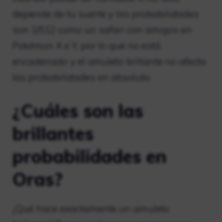
depende de tu suerte y las probabilidades
son 1/512 como un safari con amigos en
Pokémon X e Y, por lo que no está
encadenado y el amuleto brillante no afecta
las probabilidades en absoluto.
¿Cuáles son las
brillantes
probabilidades en
Oras?
¿Qué hace exactamente un amuleto