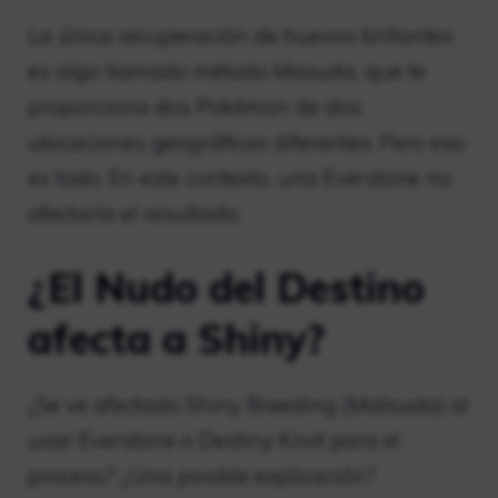
La única recuperación de huevos brillantes
es algo llamado método Masuda, que te
proporciona dos Pokémon de dos
ubicaciones geográficas diferentes. Pero eso
es todo. En este contexto, una Everstone no
afectaría el resultado.
¿El Nudo del Destino
afecta a Shiny?
¿Se ve afectado Shiny Breeding (Matsuda) al
usar Everstone o Destiny Knot para el
proceso? ¿Una posible explicación?