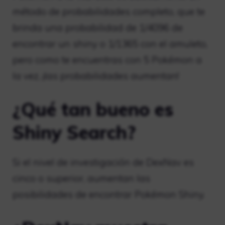
método de probabilidades completo, que te
brinda una probabilidad de 1/4096 de
encontrar un shiny o 1/1365 con el amuleto,
pero como te encuentras con 5 Pokémon a
la vez, ¡las probabilidades aumentan!
¿Qué tan bueno es
Shiny Search?
Si el nivel de investigación de DexNav es
cinco o superior, aumentan las
posibilidades de encontrar Pokémon Shiny.