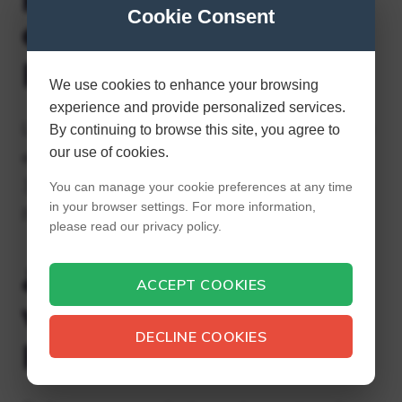
Cookie Consent
estrellas en Omega
Ruby?
We use cookies to enhance your browsing
experience and provide personalized services.
La Guía Stratocaster oficial afirma que cada
By continuing to browse this site, you agree to
our use of cookies.
estrella representa un IV perfecto. Entonces
3 estrellas significa que tiene al menos 3 31
You can manage your cookie preferences at any time
in your browser settings. For more information,
IV.
please read our privacy policy.
¿Cómo reducir la
ACCEPT COOKIES
velocidad en Omega
DECLINE COOKIES
Ruby?