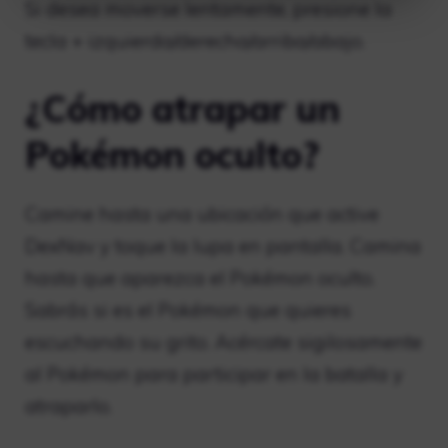
Si desea moverse lentamente, presione la
tecla + izquierda/derecha/arriba/abajo.
¿Cómo atrapar un
Pokémon oculto?
Camine hasta una ubicación que active
DexNav y toque la lupa en pantalla. Camina
hasta que aparezca el Pokémon oculto.
Sabrás si es el Pokémon que quieres
escuchando su grito. Acércate sigilosamente
al Pokémon para participar en la batalla y
atraparlo.