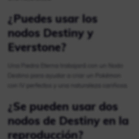
¿Puedes usar los
nodos Destiny y
Everstone?
Una Piedra Eterna trabajará con un Nodo
Destino para ayudar a criar un Pokémon
con IV perfectos y una naturaleza cariñosa.
¿Se pueden usar dos
nodos de Destiny en la
reproducción?