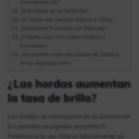
concatenación?
¿Everstone se ve brillante?
¿El Nudo del Destino afecta a Shiny?
¿Everstone funciona con Masuda?
¿Puedes usar los nodos Destiny y
Everstone?
¿Se pueden usar dos nodos de Destiny
en la reproducción?
¿Las hordas aumentan
la tasa de brillo?
Las hordas se introdujeron en la Generación
6 y permiten al jugador encontrar 5
Pokémon a la vez. Este es básicamente un