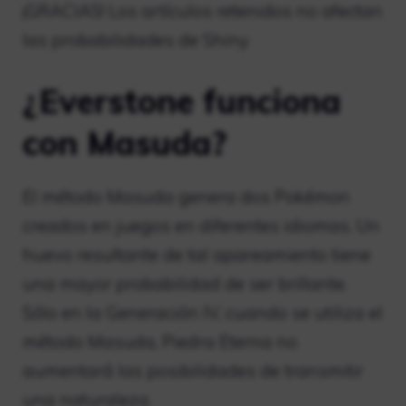
¡GRACIAS! Los artículos retenidos no afectan
las probabilidades de Shiny.
¿Everstone funciona
con Masuda?
El método Masuda genera dos Pokémon
creados en juegos en diferentes idiomas. Un
huevo resultante de tal apareamiento tiene
una mayor probabilidad de ser brillante.
Sólo en la Generación IV, cuando se utiliza el
método Masuda, Piedra Eterna no
aumentará las posibilidades de transmitir
una naturaleza.