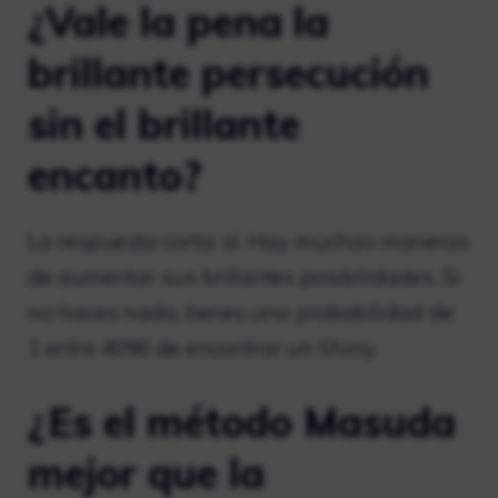
¿Vale la pena la
brillante persecución
sin el brillante
encanto?
La respuesta corta: sí. Hay muchas maneras
de aumentar sus brillantes posibilidades. Si
no haces nada, tienes una probabilidad de
1 entre 4096 de encontrar un Shiny.
¿Es el método Masuda
mejor que la