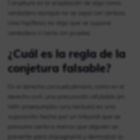
Conjetura es la aceptación de algo como
verdadero aunque no se sepa con certeza.
Una hipótesis es algo que se supone
verdadero o cierto sin prueba.
¿Cuál es la regla de la
conjetura falsable?
En el derecho consuetudinario, como en el
derecho civil, una presunción refutable (en
latín praesumptio iuris tantum) es una
suposición hecha por un tribunal que se
presume cierta a menos que alguien se
presente para impugnarla y demostrar lo