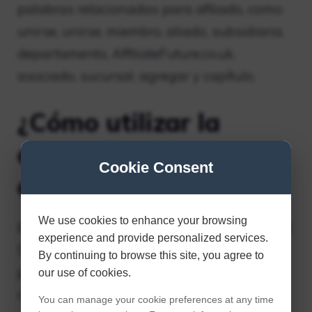
palabras relacionadas para afiliado, como:
unirse, unirse, miembro, aliado, subsidiaria,
departamento, AffiliateFuture.co.uk,
asociado, sucursal, agregar y capítulo.
¿Cómo utilizar la
afiliación en una
Cookie Consent
oración?
We use cookies to enhance your browsing
Ejemplos de afiliación en una oración verbal
experience and provide personalized services.
Su grupo no está afiliado a ningún partido
By continuing to browse this site, you agree to
político. Sustantivo Dos de las filiales
our use of cookies.
regionales de la empresa han perdido
You can manage your cookie preferences at any time