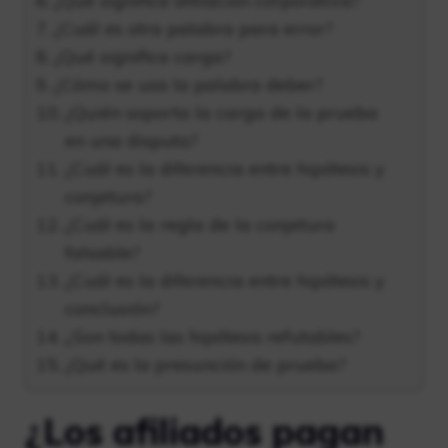
¿Qué significa afiliación corporativa?
¿Cuál es otra palabra para error?
¿Qué significa carga?
¿Cómo se usa la palabra deber?
¿Quién soporta la carga de la prueba
en una disputa?
¿Cuál es la diferencia entre hipótesis y
conjetura?
¿Cuál es la regla de la conjetura
falsable?
¿Cuál es la diferencia entre hipótesis y
conclusión?
¿Son todas las hipótesis refutables?
¿Qué es la presunción de prueba?
¿Los afiliados pagan