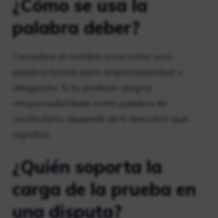
¿Cómo se usa la
palabra deber?
Considere el nombre onus como una
palabra formal para responsabilidad u
obligación. Si tu profesor asigna
«responsabilidad» como palabra de
vocabulario, depende de ti descubrir qué
significa.
¿Quién soporta la
carga de la prueba en
una disputa?