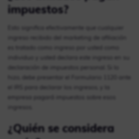
impuestos?
Esto significa efectivamente que cualquier
ingreso recibido del marketing de afiliación
es tratado como ingreso por usted como
individuo y usted declara este ingreso en su
declaración de impuestos personal. Si lo
hizo, debe presentar el Formulario 1120 ante
el IRS para declarar los ingresos, y la
empresa pagará impuestos sobre esos
ingresos.
¿Quién se considera