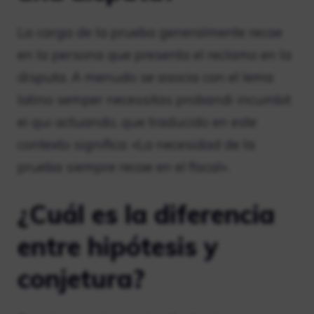
La carga de la prueba generalmente recae
en la persona que presenta el reclamo en la
disputa. A menudo se asocia con el lema
latino semper necessitas probandi incumbit
ei qui actuando, que traducido en este
contexto significa: «La necesidad de la
prueba siempre recae en el fiscal».
¿Cuál es la diferencia
entre hipótesis y
conjetura?