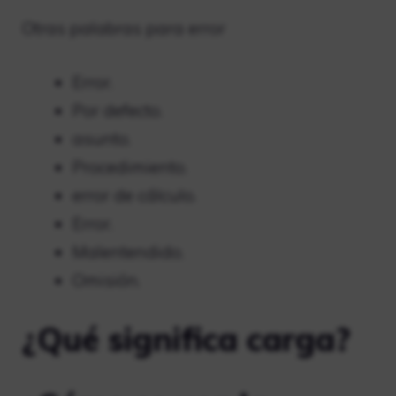
Otras palabras para error
Error.
Por defecto.
asunto.
Procedimiento.
error de cálculo.
Error.
Malentendido.
Omisión.
¿Qué significa carga?