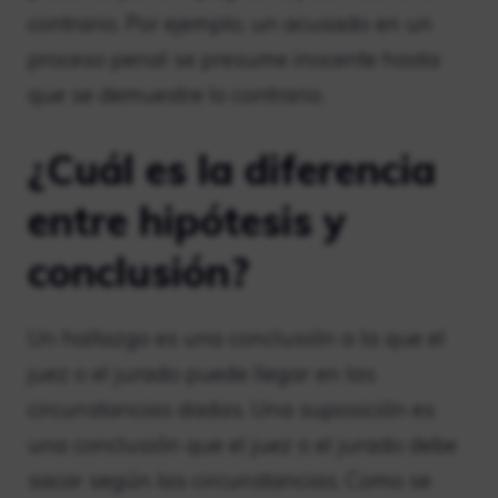
contrario. Por ejemplo, un acusado en un
proceso penal se presume inocente hasta
que se demuestre lo contrario.
¿Cuál es la diferencia
entre hipótesis y
conclusión?
Un hallazgo es una conclusión a la que el
juez o el jurado puede llegar en las
circunstancias dadas. Una suposición es
una conclusión que el juez o el jurado debe
sacar según las circunstancias. Como se