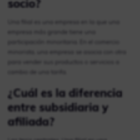
socio?
Una filial es una empresa en la que una
empresa más grande tiene una
participación minoritaria. En el comercio
minorista, una empresa se asocia con otra
para vender sus productos o servicios a
cambio de una tarifa.
¿Cuál es la diferencia
entre subsidiaria y
afiliada?