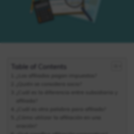
Table of Contents
¿Los afiliados pagan impuestos?
¿Quién se considera socio?
¿Cuál es la diferencia entre subsidiaria y
afiliada?
¿Cuál es otra palabra para afiliado?
¿Cómo utilizar la afiliación en una
oración?