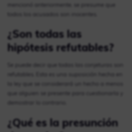
mencionó anteriormente, se presume que
todos los acusados ​​son inocentes.
¿Son todas las
hipótesis refutables?
Se puede decir que todas las conjeturas son
refutables. Esta es una suposición hecha en
la ley que se considerará un hecho a menos
que alguien se presente para cuestionarla y
demostrar lo contrario.
¿Qué es la presunción