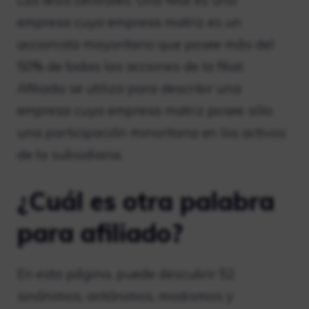
Las tesis centrales. Una filial es una
empresa cuya empresa matriz es un
accionista mayoritario que posee más del
50% de todas las acciones de la filial.
Afiliada se utiliza para describir una
empresa cuya empresa matriz posee sólo
una participación minoritaria en los activos
de la subsidiaria.
¿Cuál es otra palabra
para afiliado?
En esta página, puede descubrir 52
sinónimos, antónimos, modismos y