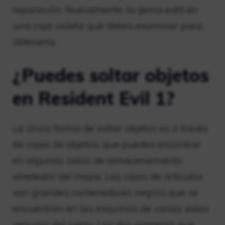
reparación. Nuevamente, la gema está en
una caja violeta que debes examinar para
obtenerla.
¿Puedes soltar objetos
en Resident Evil 1?
La única forma de soltar objetos es a través
de cajas de objetos, que puedes encontrar
en algunas salas de almacenamiento
alrededor del mapa. Las cajas de artículos
son grandes contenedores negros que se
encuentran en las esquinas de varias salas
seguras del juego. Las dos primeras que