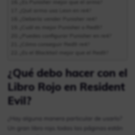
¿Es Punisher mejor que el arma?
¿Qué arma usa Leon en re4?
¿Debería vender Punisher re4?
¿Cuál es mejor Punisher o Red9?
¿Puedes configurar Punisher en re4?
¿Cómo conseguir Red9 re4?
¿Es el Blacktail mejor que el Red9?
¿Qué debo hacer con el
Libro Rojo en Resident
Evil?
¿Hay alguna manera particular de usarlo?
Un gran libro rojo, todas las páginas están