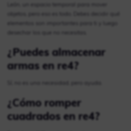
León, un espacio temporal para mover
objetos, pero eso es todo. Debes decidir qué
elementos son importantes para ti y luego
desechar los que no necesitas.
¿Puedes almacenar
armas en re4?
Sí, no es una necesidad, pero ayuda.
¿Cómo romper
cuadrados en re4?