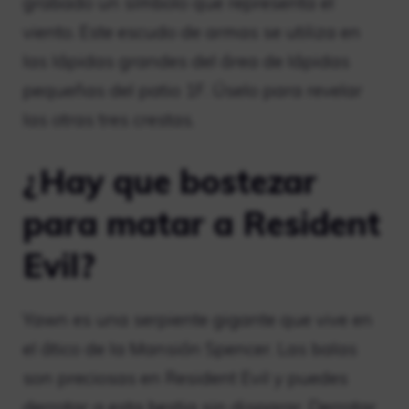
grabado un símbolo que representa el
viento. Este escudo de armas se utiliza en
las lápidas grandes del área de lápidas
pequeñas del patio 1F. Úselo para revelar
las otras tres crestas.
¿Hay que bostezar
para matar a Resident
Evil?
Yawn es una serpiente gigante que vive en
el ático de la Mansión Spencer. Las balas
son preciosas en Resident Evil y puedes
derrotar a esta bestia sin disparar. Derrotar