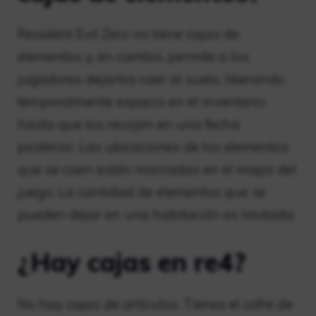
Resident Evil Zero no tiene cajas de
elementos y, en cambio, permite a los
jugadores dejarlos caer al suelo, liberando
temporalmente espacio en el inventario
hasta que los recojan en una fecha
posterior. Las ubicaciones de los elementos
que se caen están marcadas en el mapa del
juego. La cantidad de elementos que se
pueden dejar en una habitación es limitada.
¿Hay cajas en re4?
No hay cajas de artículos. Tienes el cofre de