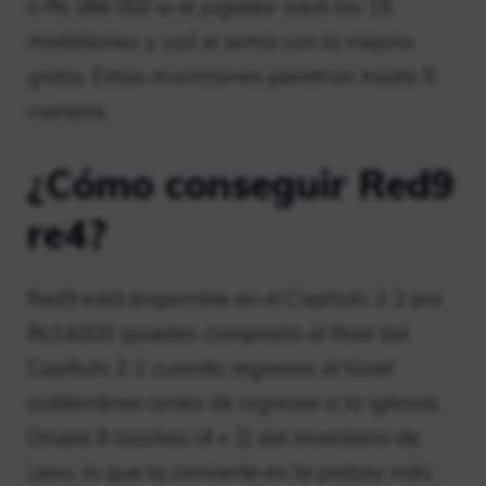
o ₧ 266 000 si el jugador sacó los 15
medallones y usó el arma con la mejora
gratis. Estas municiones penetran hasta 5
cuerpos.
¿Cómo conseguir Red9
re4?
Red9 está disponible en el Capítulo 2-2 por
₧14,000 (puedes comprarlo al final del
Capítulo 2-1 cuando regresas al túnel
subterráneo antes de ingresar a la iglesia).
Ocupa 8 casillas (4 × 2) del inventario de
Leon, lo que la convierte en la pistola más