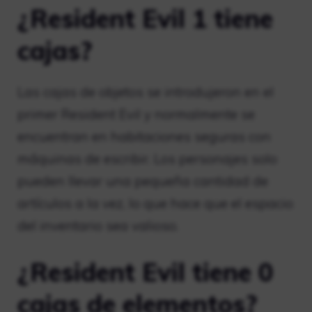
¿Resident Evil 1 tiene
cajas?
Las cajas de objetos se introdujeron en el
primer Resident Evil y normalmente se
encuentran en habitaciones seguras con
máquinas de escribir. Los personajes solo
pueden llevar una pequeña cantidad de
artículos a la vez, lo que hace que el espacio
del inventario sea valioso.
¿Resident Evil tiene 0
cajas de elementos?