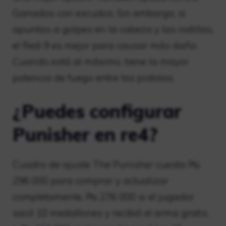
Ganados con escudos. Sin embargo, si
apuntas a golpes en la cabeza y las rodillas,
el Red-9 es mejor para causar más daño.
Cuando está al máximo, tiene la mayor
potencia de fuego entre las pistolas.
¿Puedes configurar
Punisher en re4?
Cuadro de ajuste The Punisher cuesta ₧
296 000 para comprar y actualizar
completamente, ₧ 276 000 si el jugador
sacó 10 medallones y recibió el arma gratis,