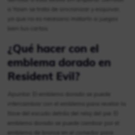
a Yawn se trata de sincronizar y esquivar,
ya que no es necesario matarlo si juegas
bien tus cartas.
¿Qué hacer con el
emblema dorado en
Resident Evil?
Apuntar. El emblema dorado se puede
intercambiar con el emblema para revelar la
llave del escudo detrás del reloj del pie. El
emblema dorado se puede cambiar por el
emblema de bronce en el comedor para