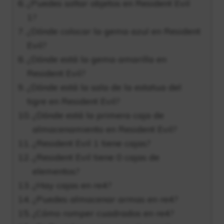
¿Puedes soltar objetos en Resident Evil
1?
¿Dónde colocar la gema azul en Resident
Evil?
¿Dónde está la gema amarilla en
Resident Evil?
¿Dónde está la sala de la estatua del
tigre en Resident Evil?
¿Dónde está la primera caja de
almacenamiento en Resident Evil?
¿Resident Evil 1 tiene cajas?
¿Resident Evil tiene 0 cajas de
elementos?
¿Hay cajas en re4?
¿Puedes almacenar armas en re4?
¿Cómo romper cuadrados en re4?