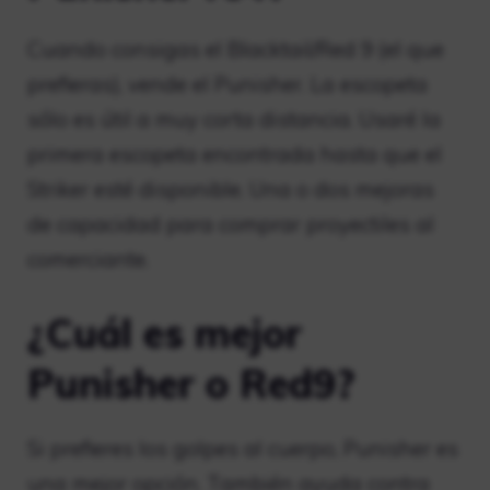
Cuando consigas el Blacktail/Red 9 (el que
prefieras), vende el Punisher. La escopeta
sólo es útil a muy corta distancia. Usaré la
primera escopeta encontrada hasta que el
Striker esté disponible. Una o dos mejoras
de capacidad para comprar proyectiles al
comerciante.
¿Cuál es mejor
Punisher o Red9?
Si prefieres los golpes al cuerpo, Punisher es
una mejor opción. También ayuda contra