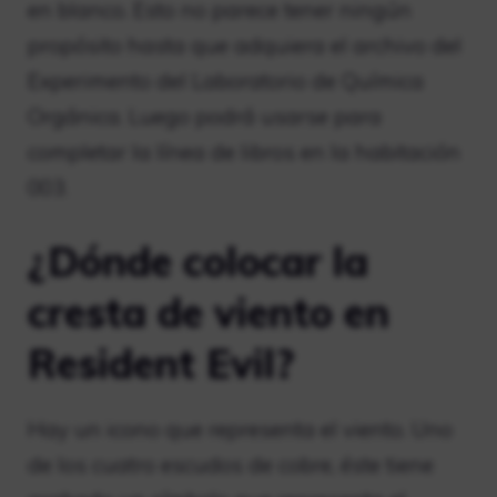
en blanco. Esto no parece tener ningún
propósito hasta que adquiera el archivo del
Experimento del Laboratorio de Química
Orgánica. Luego podrá usarse para
completar la línea de libros en la habitación
003.
¿Dónde colocar la
cresta de viento en
Resident Evil?
Hay un icono que representa el viento. Uno
de los cuatro escudos de cobre, éste tiene