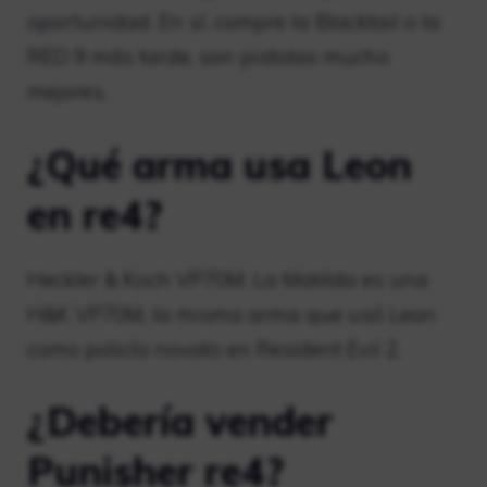
oportunidad. En sí, compre la Blacktail o la
RED 9 más tarde, son pistolas mucho
mejores.
¿Qué arma usa Leon
en re4?
Heckler & Koch VP70M. La Matilda es una
H&K VP70M, la misma arma que usó Leon
como policía novato en Resident Evil 2.
¿Debería vender
Punisher re4?