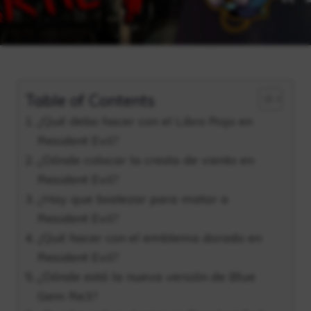
Table of Contents
¿Qué debo hacer con el Libro Rojo en
Resident Evil?
¿Dónde colocar la cresta de viento en
Resident Evil?
¿Hay que bostezar para matar a
Resident Evil?
¿Qué hacer con el emblema dorado en
Resident Evil?
¿Dónde está la nueva versión de Blue
Gem Re3?