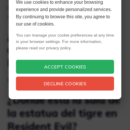
We use cookies to enhance your browsing
de la estatua del tigre para revelar un
experience and provide personalized services.
compartimento oculto.
By continuing to browse this site, you agree to
our use of cookies.
¿Dónde está la gema
You can manage your cookie preferences at any time
in your browser settings. For more information,
amarilla en Resident
please read our privacy policy.
Evil?
ACCEPT COOKIES
Mansión Spencer
DECLINE COOKIES
¿Dónde está la sala de
la estatua del tigre en
Resident Evil?