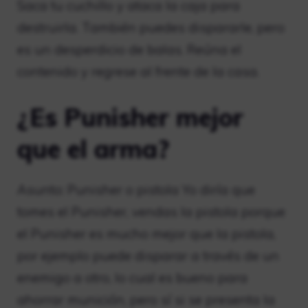
Saca tu cuchillo y ataca la caja para
destruirla. También puedes dispararle, pero
es un desperdicio de balas. Reúna el
contenido y regrese al frente de la casa.
¿Es Punisher mejor
que el arma?
Asunto: Punisher o pistola Yo diría que
tomes el Punisher, vendas la pistola porque
el Punisher es mucho mejor que la pistola,
por ejemplo puede disparar a través de un
enemigo a otro, lo cual es bueno para
ahorrar munición, pero sí si se presenta la