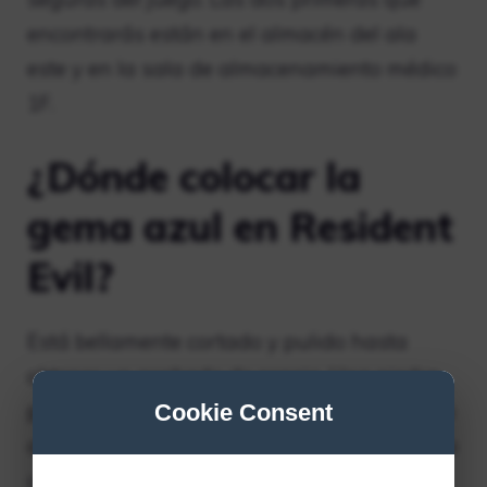
encontrarás están en el almacén del ala
este y en la sala de almacenamiento médico
1F.
¿Dónde colocar la
gema azul en Resident
Evil?
Está bellamente cortado y pulido hasta
obtener un acabado de espejo. Una piedra
preciosa perfectamente tallada que brilla en
Cookie Consent
azul oscuro. Esto se usa en la cuenca del ojo
izquierdo de la estatua del tigre en la sala