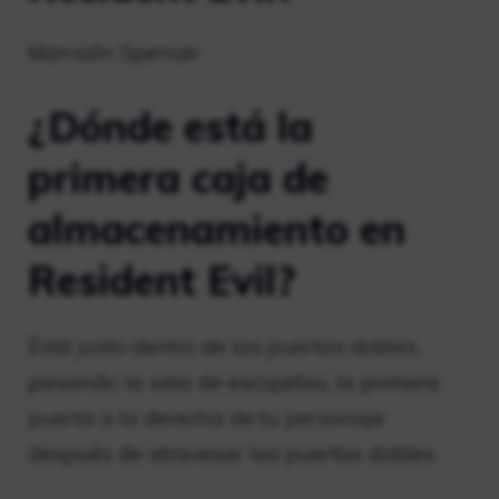
Mansión Spencer
¿Dónde está la
primera caja de
almacenamiento en
Resident Evil?
Está justo dentro de las puertas dobles,
pasando la sala de escopetas, la primera
puerta a la derecha de tu personaje
después de atravesar las puertas dobles.