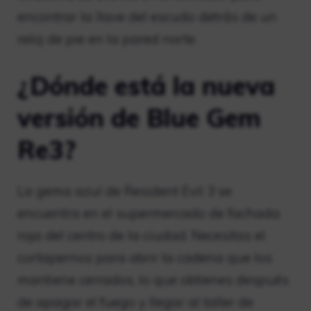
encontrar la llave del escudo detrás de un
reloj de pie en la pared norte.
¿Dónde está la nueva
versión de Blue Gem
Re3?
La gema azul de Resident Evil 3 se
encuentra en el supermercado de fachada
roja del centro de la ciudad. Necesitas el
cortapernos para abrir la cadena que los
mantiene cerrados, lo que obtienes después
de apagar el fuego y llegar al taller de