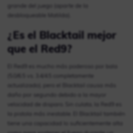
grande del juego (aparte de la
desbloqueable Matilda).
¿Es el Blacktail mejor
que el Red9?
El Red9 es mucho más poderoso por bala
(5.0/6.5 vs. 3.4/4.5 completamente
actualizado), pero el Blacktail causa más
daño por segundo debido a la mayor
velocidad de disparo. Sin culata, la Red9 es
la pistola más inestable. El Blacktail también
tiene una capacidad lo suficientemente alta
como para sostener el fuego durante un