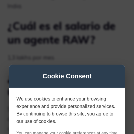
India.
¿Cuál es el salario de
un agente RAW?
1,3 lakhs por mes
¿Puede una chica
Cookie Consent
unirse a RAW?
We use cookies to enhance your browsing
experience and provide personalized services.
Según la pregunta ‘¿Puede una chica unirse
By continuing to browse this site, you agree to
a RAW? ‘ Respuesta: Sí, cualquiera puede
our use of cookies.
unirse a RAW (no es la palabra correcta)…
You can manage your cookie preferences at any time