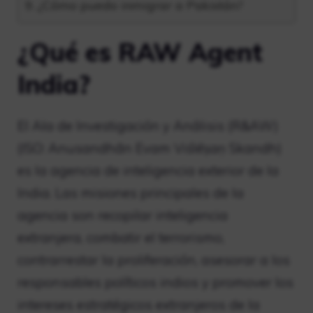
¿Cómo puedo inmigrar a Pakistán?
¿Qué es RAW Agent
India?
El Ala de Investigación y Análisis (R&AW)
(ISO: Anusandhān Evam Viślēṣaṇ Skandh)
es la agencia de inteligencia exterior de la
India. Las misiones principales de la
agencia son recopilar inteligencia
extranjera, combatir el terrorismo,
contrarrestar la proliferación, asesorar a los
responsables políticos indios y promover los
intereses estratégicos extranjeros de la