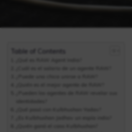
Table of Contents
¿Qué es RAW Agent India?
¿Cuál es el salario de un agente RAW?
¿Puede una chica unirse a RAW?
¿Quién es el mejor agente de RAW?
¿Pueden los agentes de RAW revelar sus
identidades?
¿Qué pasó con Kulbhushan Yadav?
¿Es Kulbhushan Jadhav un espía indio?
¿Quién ganó el caso Kulbhushan?