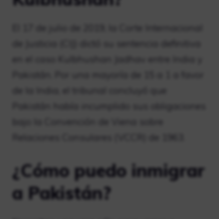
El 17 de julio de 2019, la Corte Internacional
de Justicia (CIJ) dictó su sentencia definitiva
en el caso Kulbhushan Jadhav entre India y
Pakistán. Por una mayoría de 15 a 1 a favor
de la India, el tribunal concluyó que
Pakistán había incumplido sus obligaciones
bajo la Convención de Viena sobre
Relaciones Consulares (VCCR) de 1963.
¿Cómo puedo inmigrar
a Pakistán?