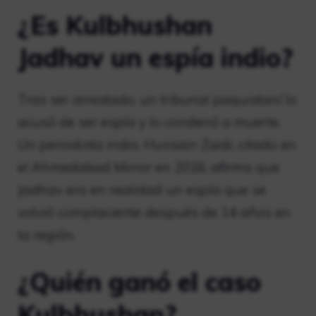
¿Es Kulbhushan
Jadhav un espía indio?
Tras ser arrestado, un tribunal paquistaní lo
acusó de ser espía y lo condenó a muerte.
Un periodista indio, Hussain Zaidi, citado en
el Ahmedabad Mirror en 2016, afirma que
Jadhav era en realidad un espía que se
volvió complaciente después de 14 años en
la región.
¿Quién ganó el caso
Kulbhushan?