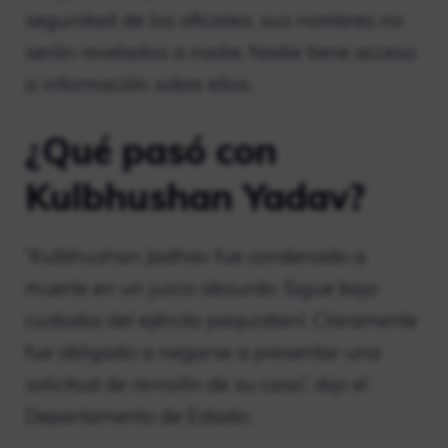
seguridad de los oficiales, sus nombres no
serán revelados a nadie. Nadie tiene acceso
a información sobre ellos.
¿Qué pasó con
Kulbhushan Yadav?
“Kulbhushan Jadhav fue condenado a
muerte en un juicio absurdo. Sigue bajo
custodia del ejército paquistaní. Claramente
fue obligado a negarse a presentar una
solicitud de revisión de su caso”, dijo el
Departamento de Estado.