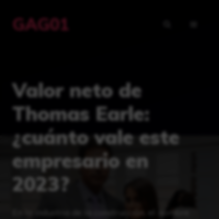
Saltar
GAG01
al
MENÚ
contenido
Valor neto de
Thomas Earle:
¿cuánto vale este
empresario en
2023?
En la industria de la construcción, el nombre