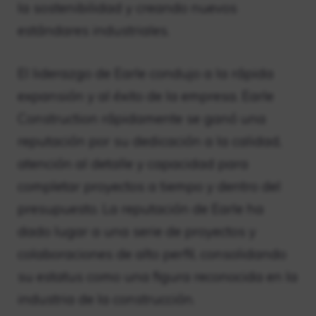
la sostenibilidad y creando nuevos
estándares industriales.
El liderazgo de Earle condujo a la rápida
expansión y al éxito de la empresa. Earle
Construction rápidamente se ganó una
reputación por su dedicación a la calidad,
atención al detalle y capacidad para
completar proyectos a tiempo y dentro del
presupuesto. La reputación de Earle ha
dado lugar a una serie de proyectos y
colaboraciones de alto perfil, consolidando
su estatus como una figura reconocida en la
industria de la construcción.