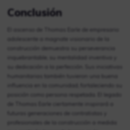
Conclusión
El ascenso de Thomas Earle de empresario
adolescente a magnate visionario de la
construcción demuestra su perseverancia
inquebrantable, su mentalidad inventiva y
su dedicación a la perfección. Sus iniciativas
humanitarias también tuvieron una buena
influencia en la comunidad, fortaleciendo su
posición como persona respetada. El legado
de Thomas Earle ciertamente inspirará a
futuras generaciones de contratistas y
profesionales de la construcción a medida