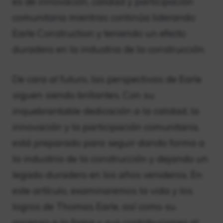
es de innovación, calidad y participación
comunitaria mientras continúa liderando
Earle Construction y teniendo un efecto
duradero en la industria de la construcción.
De cara al futuro, las perspectivas de Earle
siguen siendo brillantes. Con su
inquebrantable dedicación a la calidad, la
innovación y la participación comunitaria,
está preparado para seguir dando forma a
la industria de la construcción y dejando un
legado duradero en los años venideros. En
este artículo, examinaremos la vida y los
logros de Thomas Earle, así como su
ascenso a la fama y sus contribuciones al