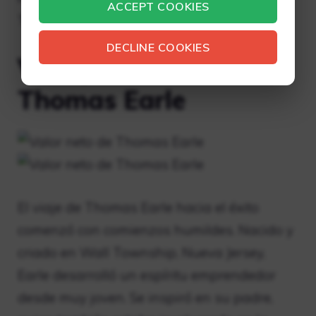
ACCEPT COOKIES
Tik-Tok a millonario!
DECLINE COOKIES
Vida personal de
Thomas Earle
El viaje de Thomas Earle hacia el éxito
comenzó con comienzos humildes. Nacido y
criado en Wall Township, Nueva Jersey,
Earle desarrolló un espíritu emprendedor
desde muy joven. Se inspiró en su padre,