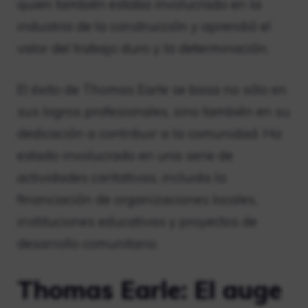
quien también estaba involucrado en la
industria de la construcción y aprendió el
valor del trabajo duro y la determinación.
El éxito de Thomas Earle se basa no sólo en
sus logros profesionales, sino también en su
dedicación a contribuir a la comunidad. Ha
estado involucrado en una serie de
actividades caritativas, incluida la
financiación de organizaciones locales,
instituciones educativas y proyectos de
desarrollo comunitario.
Thomas Earle: El auge