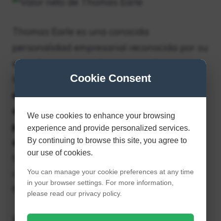
Thomas Earle es una conocida
personalidad empresarial reconocida por su
energía empresarial y sus asombrosos
Cookie Consent
logros.
Los éxitos financieros de Earle son
un testimonio de su perspicacia y
determinación para los negocios, con un
We use cookies to enhance your browsing
patrimonio neto estimado de 15 millones
experience and provide personalized services.
By continuing to browse this site, you agree to
de dólares.
Gracias a la dedicación y el
our use of cookies.
trabajo duro, Thomas Earle construyó un
You can manage your cookie preferences at any time
imperio empresarial que lo impulsó al éxito
in your browser settings. For more information,
financiero.
please read our privacy policy.
Relacionado – Valor neto de Alix Earle: ¡de