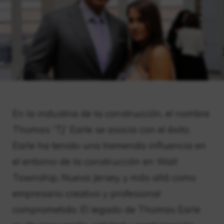
En la industria de la construcción, el nombre
Thomas “TJ” Earle se asocia con el éxito.
Earle ha tenido una tremenda influencia en
el entorno de la construcción en Wall
Township, Nueva Jersey, y más allá como
empresario creativo y profesional
comprometido. El legado de Thomas Earle