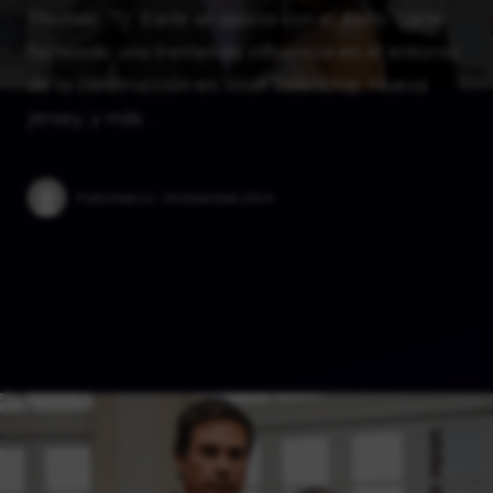
Thomas “TJ” Earle se asocia con el éxito. Earle
ha tenido una tremenda influencia en el entorno
de la construcción en Wall Township, Nueva
Jersey, y más …
Published on:
29 diciembre 2024