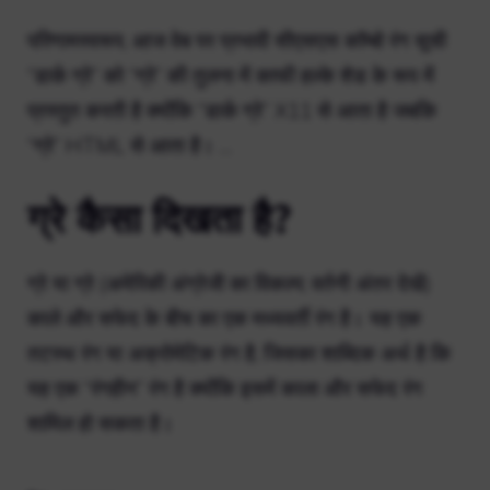
परिणामस्वरूप, आज वेब पर प्रभावी सीएसएस कॉम्बो रंग सूची
“डार्क ग्रे” को “ग्रे” की तुलना में काफी हल्के शेड के रूप में
प्रस्तुत करती है क्योंकि “डार्क ग्रे” X11 से आता है जबकि
“ग्रे” HTML से आता है। …
ग्रे कैसा दिखता है?
ग्रे या ग्रे (अमेरिकी अंग्रेजी का विकल्प; वर्तनी अंतर देखें)
काले और सफेद के बीच का एक मध्यवर्ती रंग है। यह एक
तटस्थ रंग या अक्रोमेटिक रंग है, जिसका शाब्दिक अर्थ है कि
यह एक “रंगहीन” रंग है क्योंकि इसमें काला और सफेद रंग
शामिल हो सकता है।