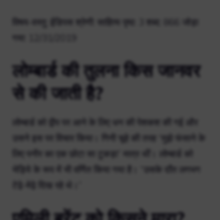
विषय-वस्तु: ईडिपस श्रेणी: साहित्य पृष्ठ: 3 शब्द: 866 जोड़ा
गया: 12/31/2019
लोम्बार्ड की तुलना किस जानवर
से की जाती है?
लोम्बार्ड को द्वीप पर आने के लिए धन की पेशकश की गई और
उसने इस पर विचार किया। गिनी चूहे की तरह “मुझे फंसाने के
लिए पनीर का एक छोटा सा टुकड़ा” मात्र थीं। लोम्बार्ड को
भेड़िये के रूप में भी वर्णित किया गया है। “उसके दाँत लगभग
टेढ़े-मेढ़े दिख रहे थे।”
एमिली ब्रेंट को किसने मारा?