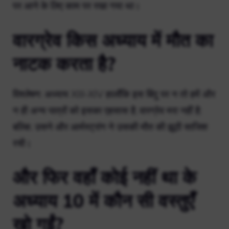
पर आने के लिए काम पर रखा गया था।
वारग्रेव किस अध्याय में मौत का
नाटक करता है?
विश्लेषण: अध्याय XIII-XIV हालाँकि इस बिंदु पर न तो हमें और
न ही अन्य पात्रों को इसका एहसास है, वारग्रेव मरा नहीं है;
बल्कि, उसने और आर्मस्ट्रांग ने उसकी मौत की झूठी साजिश
रची।
और फिर वहाँ कोई नहीं था के
अध्याय 10 में कौन सी वस्तुएँ
खो गईं?