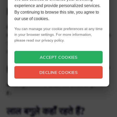
experience and provide personalized services.
Rdr2 में ऑर्किड कहाँ हैं?
By continuing to browse this site, you agree to
our use of cookies.
इसे सेंट डेनिस के बाहर लैग्रास लाके के तट पर देखें। सार-
You can manage your cookie preferences at any time
संग्रह के अनुसार, अधिकांश अन्य नमूनों के विपरीत, ये ऑर्किड
in your browser settings. For more information,
please read our privacy policy.
“आमतौर पर चट्टानों पर और बेउ नवा, लेमोयने के किनारे,”
जमीन पर और पेड़ों पर उगते हैं।
ACCEPT COOKIES
Rdr2 में बर्फीला बगुला कहाँ है?
DECLINE COOKIES
बर्फीला बगुला लेमोयने के दलदलों और दलदलों का मूल निवासी
है।
लाल बगुले कहाँ रहते हैं?