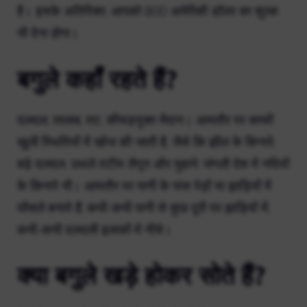
है। इसके अतिरिक्त, आपको 800 अमेरिकी डॉलर का शुल्क
भी देना होगा।
बगुले कहाँ रहते हैं?
दलदल, तालाब, तट, कीचड़युक्त मैदान। आमतौर पर काफी
खुली स्थितियों में खोज की जाती है, जैसे कि झील के किनारे,
बड़े दलदल, उथले तटीय लैगून और मुहाने; जंगली देश में नदियों
के किनारे भी। आमतौर पर पानी के पास पेड़ों या झाड़ियों में
घोंसले बनाते हैं, कभी-कभी पानी से कुछ दूरी पर झाड़ियों में,
कभी-कभी दलदली इलाकों में नीचे।
क्या बगुले खड़े होकर सोते हैं?