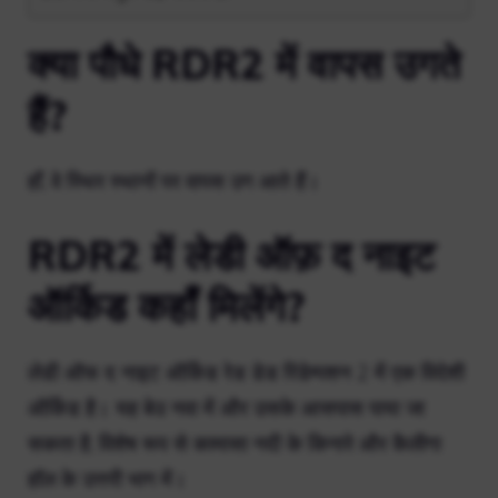
क्या पौधे RDR2 में वापस उगते
हैं?
हाँ, वे स्थिर स्थानों पर वापस उग आते हैं।
RDR2 में लेडी ऑफ़ द नाइट
ऑर्किड कहाँ मिलेंगे?
लेडी ऑफ द नाइट ऑर्किड रेड डेड रिडेम्पशन 2 में एक विदेशी
ऑर्किड है। यह बेउ नवा में और उसके आसपास पाया जा
सकता है, विशेष रूप से कामासा नदी के किनारे और कैलीगा
हॉल के उत्तरी भाग में।