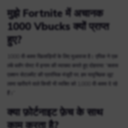
मुझे Fortnite में अचानक
1000 Vbucks क्यों प्राप्त
हुए?
1000 वी-बक्स खिलाड़ियों के लिए मुआवजा है। एपिक ने एक
लंबे ब्लॉग पोस्ट में इनाम की व्याख्या करते हुए दोहराया: “क्लास
एक्शन सेटलमेंट की प्रारंभिक मंजूरी पर, हम यादृच्छिक लूट
लामा खरीदने वाले किसी भी व्यक्ति को 1,000 वी-बक्स दे रहे
हैं।”
क्या फ़ोर्टनाइट फ़ेच के साथ
काम करता है?