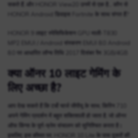
सकते हैं, और HONOR View20 उनमें से एक है… कौन से
HONOR Android डिवाइस Fortnite के साथ संगत हैं?
HONOR 9 लाइट स्पेसिफिकेशन GPU माली-T830
MP2 EMUI / Android संस्करण EMUI 8.0 Android
8.0 पर आधारित लॉन्च तिथि 2017 दिसंबर रैम 3GB/4GB
क्या ऑनर 10 लाइट गेमिंग के
लिए अच्छा है?
आप देख सकते हैं कि टर्बो चार्ज जीपीयू के साथ, किरिन 710
अपने गेमिंग प्रदर्शन में बहुत शक्तिशाली हो जाता है, जो ऑनर ​​
ऑफ किंग्स के पूर्ण-फ्रेम संचालन को सुनिश्चित करता है।
इसलिए, इस कीमत पर, HONOR 10 Lite के पास दूसरों की