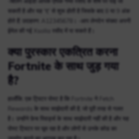
-बिलिंग आईडी आपके एपिक गेम्स रसीद के शीर्ष पर पाई जा
सकती है और यह “ए” से शुरू होती है जिसके बाद 8 या 9 अंक
होते हैं; उदाहरण: A12345678। -आप लेनदेन संख्या अपनी
ईमेल की गई Xsolla रसीद में पा सकते हैं।
क्या पुरस्कार एकत्रित करना
Fortnite के साथ जुड़ गया
है?
हालाँकि, एक ट्विटर पोस्ट है कि Fortnite ने Fetch
Rewards के साथ साझेदारी की है, जो पूरी तरह से गलत
है। उन्होंने फ़ेच रिवार्ड्स के साथ साझेदारी नहीं की है और यह
पोस्ट ट्विटर पर घूम रहा है और लोगों से उनके कोड का
उपयोग करने का आग्रह कर रहा है।