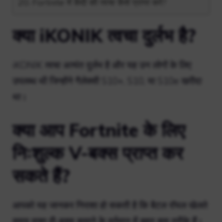
Fortnite में कैदी की त्वचा कैसे प्राप्त करें?
क्या iKONIK त्वचा दुर्लभ है?
iKONIK त्वचा अत्यंत दुर्लभ है और यह उन लोगों के लिए
उपलब्ध थी जिन्होंने गैलेक्सी S10+, S10, या S10e खरीदा
था।
क्या आप Fortnite के लिए
निःशुल्क V-बक्स प्राप्त कर
सकते हैं?
आपको यह जानकर निराशा हो सकती है कि बैटल रॉयल खेलते
समय मुफ्त वी-बक्स कमाने के वर्तमान में बहुत कम तरीके हैं।