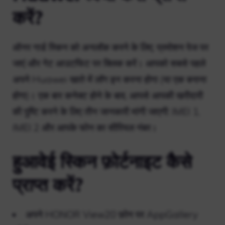
करें?
ऑनर गार्ड स्किन को अनलॉक करने के लिए, प्रमोशन पेज पर
जाएं और गेट आउटफिट पर क्लिक करें। आपको सबसे पहले
अपने Huawei खाते में लॉग इन करना होगा (या एक बनाना
होगा)। एक बार कनेक्ट होने के बाद, आपसे आपकी खरीदारी
की पुष्टि करने के लिए तीन जानकारी मांगी जाएगी: IMEI 1,
IMEI 2 और आपके फोन का सीरियल नंबर।
हुआवेई स्किन फ़ोर्टनाइट कैसे
प्राप्त करें?
अपने HONOR View20 फ़ोन पर AppGallery