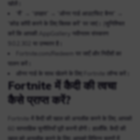
खोलें।
“मैं” → “उपहार” → “ऑनर गार्ड आउटफिट बैनर” →
“कोड कॉपी करने के लिए क्लिक करें” पर जाएं। (सुनिश्चित
करें कि आपकी AppGallery नवीनतम संस्करण
9.0.2.302 या उच्चतर है।
Fortnite.com/Redeem पर जाएँ और निर्देशों का
पालन करें।
ऑनर गार्ड के साथ खेलने के लिए Fortnite लॉन्च करें।
Fortnite में कैदी की त्वचा
कैसे प्राप्त करें?
Fortnite में कैदी की खाल को अनलॉक करने के लिए, आपको
60 साप्ताहिक चुनौतियाँ पूरी करनी होंगी। हालाँकि, कैदी की
खाल को अनलॉक करने के लिए, आपको विभिन्न चरणों में