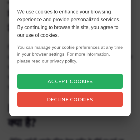
अपनी रसीद के लिए अपना इनबॉक्स जांचें।
मैं वी बक्स इतिहास की जाँच
We use cookies to enhance your browsing
experience and provide personalized services.
कैसे कर सकता हूँ?
By continuing to browse this site, you agree to
our use of cookies.
ऐसा करने के लिए, आपको अपने नियमित एपिक क्रेडेंशियल्स
You can manage your cookie preferences at any time
in your browser settings. For more information,
का उपयोग करके एपिक गेम्स स्टोर में ऑनलाइन या मोबाइल पर
please read our privacy policy.
साइन इन करना होगा। मुख्य मेनू से, बाईं ओर विकल्पों की
सूची से “लेन-देन” चुनें। आपकी एपिक गेम्स स्टोर खरीदारी
ACCEPT COOKIES
सूची यहां दिखाई देगी।
DECLINE COOKIES
Fortnite में बिलिंग आईडी
क्या है?