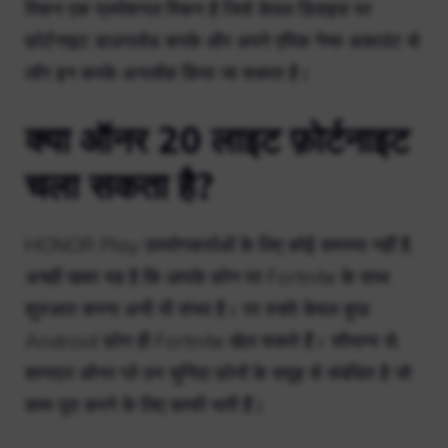
स्किन एक प्रमोशनल स्किन है जिसे केवल डिवाइस पर
फ़ोर्टनाइट डाउनलोड करके और अपने एपिक गेम्स अकाउंट से
लॉग इन करके अनलॉक किया जा सकता है।
क्या ऑनर 20 लाइट फ़ोर्टनाइट
चला सकता है?
HONOR Play उपयोगकर्ताओं के लिए कोई समस्या नहीं है,
अच्छी खबर यह है कि आपके फ़ोन पर Fortnite के साथ
शुरुआत करना अभी भी संभव है। पर रुको! केवल कुछ
Android फ़ोन ही Fortnite खेल सकते हैं। सौभाग्य से,
शानदार ऑनर प्ले उन चुनिंदा फ़ोनों के समूह से संबंधित है जो
काम पूरा करने के लिए काफी भारी हैं।