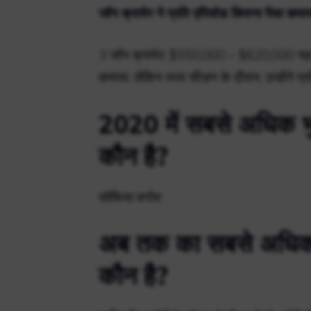
जॉन क्रायेर ने प्रति एपिसोड कितना पैसा कमा
3 जॉन क्रायेर: $550,000 – $620,000 यह स्पष
कमाया, लेकिन मध्य सीज़न के दौरान, उन्होंन
2020 में सबसे अधिक भु
कौन है?
सोफिया वर्गारा
अब तक का सबसे अधिक भ
कौन है?