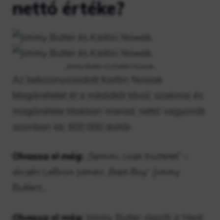
nettó értéke?
Jimmy Butler és Kaitlin Nowak
Az bebizonyosodott
Kaitlin Nowak
Magánéletet él a médiától távol, szakmai és
magánélete titokban marad, nettó vagyonát
azonban kb. 600 000 dollár.
Olvassa el még:
„Semmi, csak tisztelet” –
dicséri LeBron James „Bad-Boy” Jimmy
Butlert…
Olvassa el még:
Jimmy Butler rögzíti a Heat