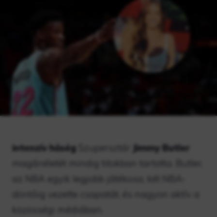
intenzív hőség
Szupersztár
Jimmy Butler
magánéletét mindig titokban tartotta. Butler,
az NBA egyik legjobb játékosa, két NBA-
döntőig vezette csapatát, és nagyon aktív a
közösségi médiában.