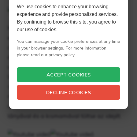
We use cookies to enhance your browsing
experience and provide personalized services.
Jimmy Butler
By continuing to browse this site, you agree to
Kaitlin Nowaknak és Jimmy Butlernek van
our use of cookies.
egy lánya. 2020 októberében kislánnyal
You can manage your cookie preferences at any time
áldották meg őket, a lányt Rylee-nek hívják,
in your browser settings. For more information,
please read our privacy policy.
és távol tartották a közösségi médiától vagy
az internettől, nem töltöttek fel fotókat a
ACCEPT COOKIES
lányukról. Egyértelmű, hogy a pár azt
szeretné, ha lányuk felnőne. a
DECLINE COOKIES
reflektorfényből. Jimmy Butler kihagyott egy
meccset a Memphis Grizzlies ellen, hogy a
lányával és a kismamával töltse az idejét.