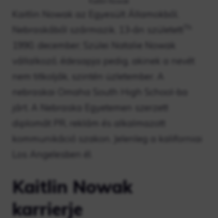
Kaitlin Nowak
Kaitlin Nowak az Egyesült Államokból,
Th
Nebraskából származik. 13-án született
1990. december; Szülei Natalie Nowak
vállalkozó, édesapja pedig, akinek a nevét
nem titkolják, szintén üzletember. A
nebraskai Omaha South High School-ba
járt. A Nebraska Egyetemen szerzett
diplomát PR, reklám és alkalmazott
kommunikáció szakon. Jelenleg a kaliforniai
Los Angelesben él.
Kaitlin Nowak
karrierje