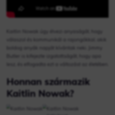
Kaitlin Nowak úgy élvezi anyaságát, hogy
válaszol és kommunikál a rajongókkal, akik
boldog anyák napját kívántak neki. Jimmy
Butler is kifejezte izgatottságát, hogy apa
lesz, és elfogadta ezt a változást az életében.
Honnan származik
Kaitlin Nowak?