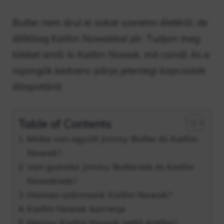
Butler nem árul el sokat szerelmi életéről, de
állítólag Kaitlin Nowakkal jár. Tudjon meg
többet arról, ki Kaitlin Nowak, mit csinál, és a
rajongók kedvenc párja jelenlegi kapcsolati
állapotáról.
Table of Contents
Mióta van együtt Jimmy Butler és Kaitlin
Nowak?
Van gyereke Jimmy Butlernek és Kaitlin
Nowaknak?
Honnan származik Kaitlin Nowak?
Kaitlin Nowak karrierje
Mennyi Kaitlin Nowak nettó értéke?